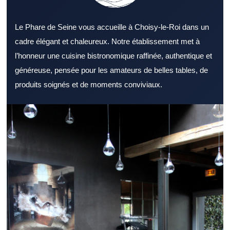
Le Phare de Seine vous accueille à Choisy-le-Roi dans un
cadre élégant et chaleureux. Notre établissement met à
l’honneur une cuisine bistronomique raffinée, authentique et
généreuse, pensée pour les amateurs de belles tables, de
produits soignés et de moments conviviaux.
Identifier un Restaurant Val de Marne apprécié est un excellent
point de départ pour bien manger. Un Restaurant Val de Marne
convient à différents profils selon l’ambiance recherchée. Le
cadre d’un Restaurant Val de Marne influence directement le
plaisir du repas. Un menu complet permet à un Restaurant Val
de Marne de toucher un public plus large. La fraîcheur des
produits reste essentielle dans tout Restaurant Val de Marne
sérieux. La disponibilité de l’équipe compte beaucoup dans un
Restaurant Val de Marne. La localisation d’un Restaurant Val de
Marne joue souvent sur la décision finale. Un Restaurant Val de
Marne bien préparé pour le service du midi offre un réel confort.
Le soir, un Restaurant Val de Marne chaleureux attire ceux qui
recherchent un bon moment. Un Restaurant Val de Marne