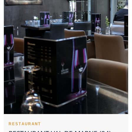
représente une option intéressante pour un déjeuner d’affaires.
Un Restaurant Val de Marne compétitif séduit par la justesse de
son offre. Des plats typiques permettent à un Restaurant Val de
Marne de marquer les esprits. Un Restaurant Val de Marne
gagne la confiance des clients grâce à une qualité suivie. Les
expériences partagées donnent une première idée d’un
Restaurant Val de Marne. L’orientation culinaire d’un Restaurant
Val de Marne peut répondre à des envies très différentes.
Réserver un Restaurant Val de Marne à l’avance peut éviter bien
des déconvenues. Un Restaurant Val de Marne familial facilite
les repas avec enfants. Le charme d’un Restaurant Val de
Marne participe à la réussite d’un dîner romantique. Le dressage
des plats soutient l’identité haut de gamme d’un Restaurant Val
de Marne. Le soin apporté à l’hygiène constitue un fondement de
la crédibilité d’un Restaurant Val de Marne. Trouver un
Restaurant Val de Marne satisfaisant implique de considérer
plusieurs critères.
Un Restaurant Val de Marne peut devenir un choix privilégié
pour de nombreux clients. Le positionnement d’un Restaurant
Val de Marne se remarque très vite sur place. L’implication de
l’équipe fait progresser la perception d’un Restaurant Val de
Marne. Le savoir-faire technique s’exprime dans les cuissons
RESTAURANT
d’un Restaurant Val de Marne. Les premières saveurs testées