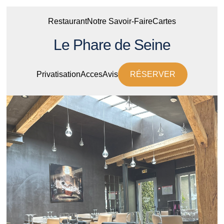
Restaurant
Notre Savoir-Faire
Cartes
Le Phare de Seine
Privatisation
Acces
Avis
RÉSERVER