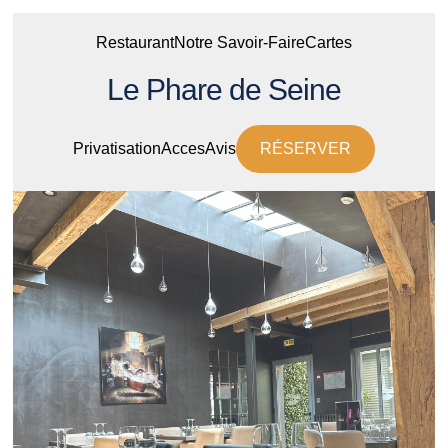
Restaurant
Notre Savoir-Faire
Cartes
Le Phare de Seine
Privatisation
Acces
Avis
RÉSERVER