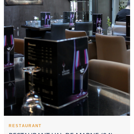
recevoir des partenaires, un Restaurant Val de Marne sérieux
peut être pertinent. La perception du prix joue un rôle important
dans le choix d’un Restaurant Val de Marne. Les spécialités
proposées par un Restaurant Val de Marne peuvent créer une
vraie identité. Un Restaurant Val de Marne sérieux veille à
maintenir le même niveau d’exigence. Les commentaires en
ligne apportent des repères avant de tester un Restaurant Val de
Marne. La cuisine d’un Restaurant Val de Marne peut s’orienter
vers la tradition ou l’innovation. Penser à réserver un Restaurant
Val de Marne permet d’éviter l’attente. Un Restaurant Val de
Marne adapté aux familles offre un cadre rassurant pour tous.
Une sortie en couple peut être valorisée par un Restaurant Val
de Marne soigné. Une présentation travaillée constitue un atout
supplémentaire pour un Restaurant Val de Marne. Un
Restaurant Val de Marne sérieux accorde une attention
constante à la propreté. L’expérience dans un Restaurant Val de
Marne dépend d’un ensemble cohérent de critères.
Un Restaurant Val de Marne peut rapidement devenir une table
recherchée. La personnalité d’un Restaurant Val de Marne se
ressent dès les premiers instants. Le professionnalisme des
serveurs soutient la qualité d’un Restaurant Val de Marne. Le
savoir-faire technique s’exprime dans les cuissons d’un
RESTAURANT
Restaurant Val de Marne. Les entrées d’un Restaurant Val de