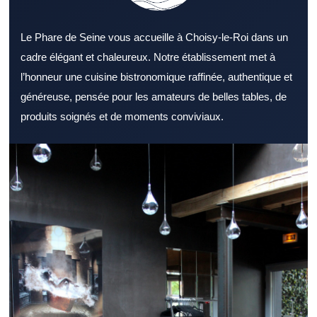
Le Phare de Seine vous accueille à Choisy-le-Roi dans un
cadre élégant et chaleureux. Notre établissement met à
l’honneur une cuisine bistronomique raffinée, authentique et
généreuse, pensée pour les amateurs de belles tables, de
produits soignés et de moments conviviaux.
Explorer un Restaurant Val de Marne attractif permet de
combiner saveurs, service et confort. Un Restaurant Val de
Marne s’adresse aussi bien aux couples qu’aux groupes d’amis.
L’ambiance générale d’un Restaurant Val de Marne peut
marquer positivement les convives. L’offre d’un Restaurant Val
de Marne devient plus attractive lorsqu’elle reste diversifiée.
L’utilisation de produits frais reste un repère fiable pour juger un
Restaurant Val de Marne. Le service dans un Restaurant Val de
Marne influence fortement l’avis final des clients. L’emplacement
d’un Restaurant Val de Marne peut simplifier l’organisation d’un
repas. Un Restaurant Val de Marne capable de servir
rapidement séduit les actifs. Le soir, un Restaurant Val de Marne
chaleureux attire ceux qui recherchent un bon moment. Pour