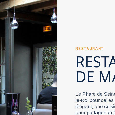
n Restaurant Val de Marne peut proposer une
e Marne permet d’éviter l’attente. Un Restaurant
le peut être valorisée par un Restaurant Val de
ne. La propreté d’un Restaurant Val de Marne
er la cuisine, le service et le cadre.
ant Val de Marne se dévoile rapidement au
ns contribue à la réussite d’un Restaurant Val de
incipaux représentent souvent le moment décisif
aurant Val de Marne. Les retours favorables
ité perçue d’un Restaurant Val de Marne. La
mobilier valorise l’accueil d’un Restaurant Val de
 La gestion du temps fait partie des qualités
er lisible. Des assiettes généreuses renforcent la
its grâce à une approche culinaire délicate. La
RESTAURANT
nforce aujourd’hui l’attractivité d’un Restaurant
gance. Un Restaurant Val de Marne convainc
REST
lité de la salle compte autant que celle de
staurant Val de Marne. La maîtrise de la cuisine
noubliable grâce à l’ensemble de son ambiance.
DE M
urant Val de Marne peut séduire davantage avec
écutée. L’exigence supérieure peut devenir la
Restaurant Val de Marne. Un Restaurant Val de
 Marne gagne en humanité avec une équipe
a cohérence entre carte affichée et plats
é est souvent conseillé par ses clients
rant Val de Marne bien choisi peut transformer un
out de comparer les bons critères. L’intérêt
Le Phare de Seine
le-Roi pour celles
élégant, une cuisi
pour partager un 