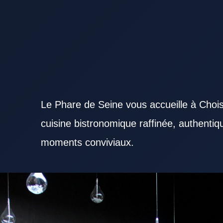
Le Phare de Seine vous accueille à Chois
cuisine bistronomique raffinée, authenti
moments conviviaux.
Explorer un Restaurant Val de Marne attractif permet de combiner saveurs, service et confort. Un
profils selon l’ambiance recherchée. L’atmosphère proposée par un Restaurant Val de Marne comp
Restaurant Val de Marne doit refléter la diversité des attentes culinaires. Des ingrédients frais 
Marne de confiance. Le soin apporté au service reste un point fort pour un Restaurant Val de M
Val de Marne reste un critère pratique important. Un Restaurant Val de Marne performant le mid
Val de Marne convivial répond bien aux attentes d’un repas du soir. Le cadre professionnel peut
Marne de qualité. La maîtrise des prix renforce la satisfaction des clients d’un Restaurant Val de
Marne peut naître de ses meilleures recettes. Un Restaurant Val de Marne sérieux veille à maint