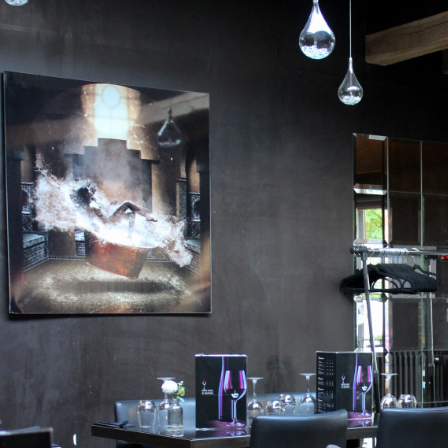
témoignages clients servent souvent de guide pour sélectionner un Restaurant Val de Marne. U
table ancrée dans la tradition ou ouverte aux nouveautés. Penser à réserver un Restaurant Val d
Val de Marne approprié aux repas en famille crée une expérience plus simple. Une sortie en coup
Marne soigné. La présentation des plats renforce l’image qualitative d’un Restaurant Val de Mar
reste indissociable d’une expérience réussie. Évaluer un Restaurant Val de Marne suppose d’observ
Un Restaurant Val de Marne peut rapidement devenir une table recherchée. L’âme d’un Restaur
client. Une équipe investie valorise fortement un Restaurant Val de Marne. Le respect des cuisso
Marne. Les entrées d’un Restaurant Val de Marne donnent souvent le ton du repas. Les plats pr
dans un Restaurant Val de Marne. Le moment du dessert valorise souvent la créativité d’un Rest
améliorent l’image d’un Restaurant Val de Marne. Une carte liquide bien pensée soutient la qual
flexibilité d’un Restaurant Val de Marne constitue parfois un avantage appréciable. Le confort du 
Marne. La présence d’une terrasse valorise souvent un Restaurant Val de Marne aux beaux jours.
d’un Restaurant Val de Marne. La ligne directrice culinaire d’un Restaurant Val de Marne doit rest
satisfaction dans un Restaurant Val de Marne. Un Restaurant Val de Marne peut marquer les espr
proximité avec la clientèle locale aide un Restaurant Val de Marne à durer. La présence en ligne re
Val de Marne. Un Restaurant Val de Marne peut accueillir des événements personnels avec élé
lorsqu’il répond pleinement aux attentes du client.
Un Restaurant Val de Marne peut satisfaire une large palette de préférences gourmandes. La qua
l’assiette dans un Restaurant Val de Marne. La qualité d’entretien renforce la réputation d’un Re
contribue à l’identité d’un Restaurant Val de Marne. Un Restaurant Val de Marne peut devenir i
Un Restaurant Val de Marne confortable maîtrise généralement son ambiance sonore. Un Resta
une amplitude adaptée. Un Restaurant Val de Marne peut miser sur une formule claire et bien ex
marque d’un Restaurant Val de Marne. Le soin décoratif renforce immédiatement l’identité d’un 
Marne bien organisé reste efficace même en période de forte affluence. Un Restaurant Val de
souriante. La carte d’un Restaurant Val de Marne gagne à rester compréhensible et cohérente. L
disponibles est importante dans un Restaurant Val de Marne. Un Restaurant Val de Marne appréci
satisfaits. L’équilibre global renforce la qualité perçue d’un Restaurant Val de Marne. Un Restau
simple repas en vrai moment de plaisir. Dans le Val-de-Marne, trouver la bonne table demande surt
d’un Restaurant Val de Marne apparaît dans la qualité du moment partagé.