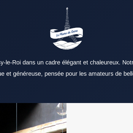
y-le-Roi dans un cadre élégant et chaleureux. Not
que et généreuse, pensée pour les amateurs de bell
 Restaurant Val de Marne convient à différents
te autant que la cuisine. La carte d’un
sont indispensables pour un Restaurant Val de
arne. La situation géographique d’un Restaurant
i gagne la confiance des habitués. Un Restaurant
 très bien s’accorder avec un Restaurant Val de
 Marne. La singularité d’un Restaurant Val de
enir le même niveau d’exigence. Les