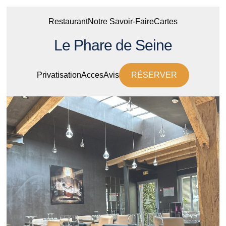
Restaurant
Notre Savoir-Faire
Cartes
Le Phare de Seine
Privatisation
Acces
Avis
RÉSERVER