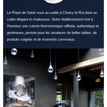
Le Phare de Seine vous accueille à Choisy-le-Roi dans un
cadre élégant et chaleureux. Notre établissement met à
l’honneur une cuisine bistronomique raffinée, authentique et
généreuse, pensée pour les amateurs de belles tables, de
produits soignés et de moments conviviaux.
Découvrir un Restaurant Val de Marne agréable permet de
préparer une sortie réussie. Un Restaurant Val de Marne
représente une option idéale pour de nombreux types de repas.
Le décor d’un Restaurant Val de Marne reste un critère souvent
déterminant. Un menu complet permet à un Restaurant Val de
Marne de toucher un public plus large. La cuisine d’un
Restaurant Val de Marne gagne en saveur grâce à des
ingrédients frais. Le service dans un Restaurant Val de Marne
influence fortement l’avis final des clients. La situation
géographique d’un Restaurant Val de Marne reste un critère
pratique important. À l’heure du déjeuner, un Restaurant Val de
Marne bien organisé est souvent privilégié. Un Restaurant Val de
Marne convivial répond bien aux attentes d’un repas du soir. Un