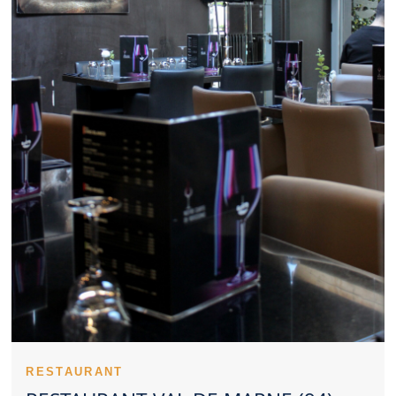
Restaurant Val de Marne représente une option intéressante
pour un déjeuner d’affaires. Le rapport qualité prix d’un
Restaurant Val de Marne fait souvent partie des critères décisifs.
Les recettes emblématiques donnent du relief à un Restaurant
Val de Marne. La constance du service et des plats aide un
Restaurant Val de Marne à fidéliser. Les retours d’expérience
peuvent orienter utilement vers un Restaurant Val de Marne. Le
positionnement culinaire d’un Restaurant Val de Marne peut
varier selon son concept. Dans certains cas, réserver un
Restaurant Val de Marne devient presque indispensable. Les
familles apprécient un Restaurant Val de Marne pratique et
agréable. Un Restaurant Val de Marne peut également séduire
pour un moment romantique. La qualité perçue d’un Restaurant
Val de Marne passe aussi par l’apparence des recettes. Un
Restaurant Val de Marne inspire confiance lorsqu’il présente une
propreté irréprochable. Choisir un Restaurant Val de Marne
revient souvent à rechercher un équilibre complet.
Un Restaurant Val de Marne peut s’imposer comme une
référence locale gourmande. Le ton donné par un Restaurant Val
de Marne s’installe dès le premier contact. Une équipe investie
valorise fortement un Restaurant Val de Marne. Le soin
technique apporté aux plats élève un Restaurant Val de Marne.
RESTAURANT
Les premières saveurs testées dans un Restaurant Val de