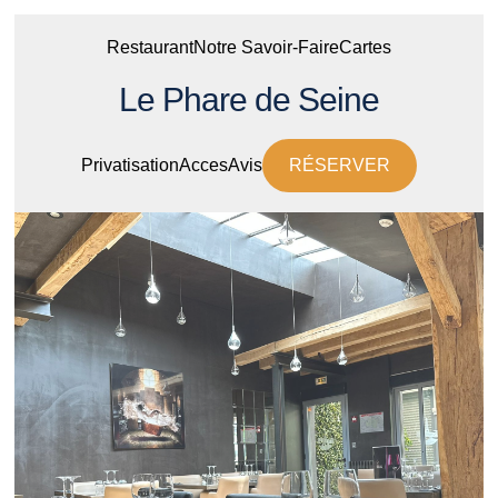
Restaurant
Notre Savoir-Faire
Cartes
Le Phare de Seine
Privatisation
Acces
Avis
RÉSERVER