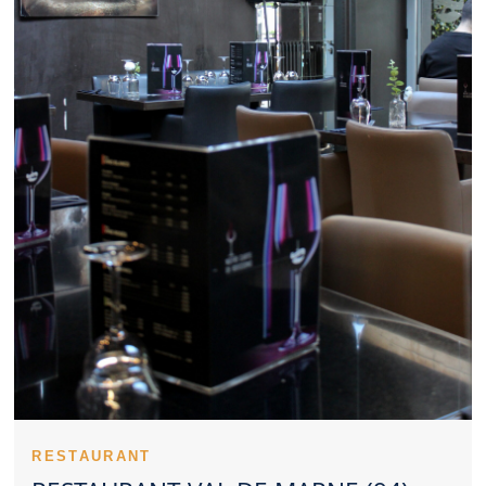
Marne sérieux peut être pertinent. Le positionnement tarifaire
influence directement l’image d’un Restaurant Val de Marne. Un
Restaurant Val de Marne se distingue volontiers grâce à
quelques plats signatures. Un Restaurant Val de Marne sérieux
veille à maintenir le même niveau d’exigence. Les commentaires
en ligne apportent des repères avant de tester un Restaurant Val
de Marne. Un Restaurant Val de Marne peut valoriser des
recettes du terroir comme des inspirations actuelles. Anticiper sa
réservation dans un Restaurant Val de Marne permet de gagner
en sérénité. Un Restaurant Val de Marne adapté aux familles
offre un cadre rassurant pour tous. Une sortie en couple peut
être valorisée par un Restaurant Val de Marne soigné. Le visuel
des assiettes contribue au prestige d’un Restaurant Val de
Marne. La tenue des lieux participe fortement à l’image d’un
Restaurant Val de Marne. Un Restaurant Val de Marne
convaincant rassemble plusieurs qualités complémentaires.
Un Restaurant Val de Marne peut rapidement devenir une table
recherchée. L’univers d’un Restaurant Val de Marne se
découvre dès les premières minutes. Le sérieux du personnel
renforce la crédibilité d’un Restaurant Val de Marne. La précision
en cuisine fait partie des forces d’un Restaurant Val de Marne.
Le lancement du repas valorise souvent le savoir-faire d’un
RESTAURANT
Restaurant Val de Marne. Les plats principaux d’un Restaurant