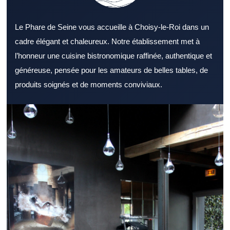
Le Phare de Seine vous accueille à Choisy-le-Roi dans un
cadre élégant et chaleureux. Notre établissement met à
l’honneur une cuisine bistronomique raffinée, authentique et
généreuse, pensée pour les amateurs de belles tables, de
produits soignés et de moments conviviaux.
Opter pour un Restaurant Val de Marne bien situé peut faire
toute la différence pour une sortie. Un Restaurant Val de Marne
reste une solution appréciée pour partager un repas agréable.
L’ambiance d’un Restaurant Val de Marne participe fortement à
la qualité de l’expérience. Un menu complet permet à un
Restaurant Val de Marne de toucher un public plus large. La
sélection des ingrédients valorise immédiatement un Restaurant
Val de Marne. L’attention portée aux clients améliore la réputation
d’un Restaurant Val de Marne. Un Restaurant Val de Marne bien
placé facilite les sorties entre amis ou en famille. Un Restaurant
Val de Marne adapté au déjeuner facilite les pauses repas. Un
Restaurant Val de Marne accueillant est idéal pour un dîner
détendu. Pour recevoir des partenaires, un Restaurant Val de