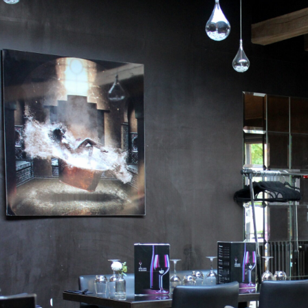
retours publiés peut rassurer avant de réserver un Restaurant Val de Marne. L’orientation culina
des envies très différentes. Réserver un Restaurant Val de Marne à l’avance peut éviter bien 
familial facilite les repas avec enfants. Un Restaurant Val de Marne intimiste favorise les moment
marquer les esprits par le soin visuel apporté à ses plats. Un Restaurant Val de Marne propre ras
Restaurant Val de Marne demande de regarder l’ensemble de l’expérience.
Un Restaurant Val de Marne peut gagner une vraie notoriété auprès des amateurs de cuisine. L
ressent dès les premiers instants. Un Restaurant Val de Marne servi par un personnel disponible 
Restaurant Val de Marne passe aussi par ses cuissons. Un Restaurant Val de Marne peut séduire
principaux détermine souvent la satisfaction dans un Restaurant Val de Marne. La conclusion suc
Val de Marne. Un Restaurant Val de Marne bénéficiant de bons retours suscite l’intérêt de nouve
soutient la qualité perçue d’un Restaurant Val de Marne. La flexibilité d’un Restaurant Val de Ma
Le confort des assises améliore discrètement l’expérience dans un Restaurant Val de Marne. Le p
d’un Restaurant Val de Marne. Un Restaurant Val de Marne performant évite les temps morts inu
davantage lorsque son offre est cohérente. Un Restaurant Val de Marne peut attirer par son sen
délicatesse des recettes apporte du relief à un Restaurant Val de Marne. Un lien fort avec les h
Restaurant Val de Marne. La visibilité web soutient le développement d’un Restaurant Val de Ma
Restaurant Val de Marne peut être une excellente idée. L’évaluation d’un Restaurant Val de Marne 
Un Restaurant Val de Marne peut satisfaire une large palette de préférences gourmandes. Le nivea
Restaurant Val de Marne. Un Restaurant Val de Marne entretenu avec soin gagne naturellement en a
rapidement dans un Restaurant Val de Marne. Un Restaurant Val de Marne reconnu laisse souven
Restaurant Val de Marne bien pensé tient compte de l’ambiance sonore. La disponibilité d’un R
journée est importante. Un Restaurant Val de Marne n’a pas besoin d’en faire trop pour convain
peut aussi viser une expérience haut de gamme. Les choix esthétiques apportent du caractère 
service en période dense valorise un Restaurant Val de Marne. Le sens du contact valorise im
Restaurant Val de Marne bien structuré facilite la prise de décision du client. La disponibilité des
Restaurant Val de Marne. La fiabilité d’un Restaurant Val de Marne favorise naturellement les 
convainc davantage quand tout fonctionne ensemble. Un Restaurant Val de Marne adapté rend le r
de-Marne, une bonne adresse se repère grâce à plusieurs éléments concrets. La force d’un Resta
de son accueil.