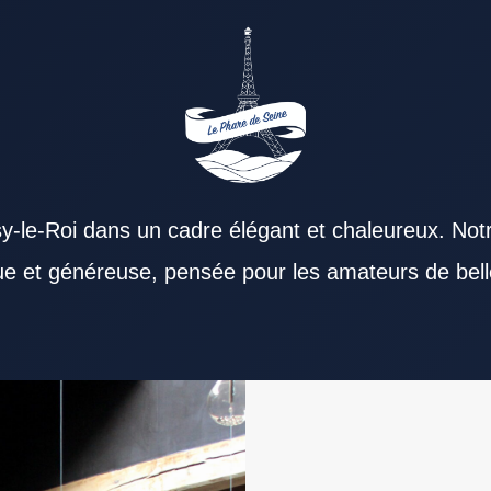
y-le-Roi dans un cadre élégant et chaleureux. Not
que et généreuse, pensée pour les amateurs de bell
staurant Val de Marne reste une solution
peut marquer positivement les convives. La
t Val de Marne performant mise souvent sur la
l’avis final des clients. Un Restaurant Val de
 le service du midi offre un réel confort. Le soir
artenaires, un Restaurant Val de Marne sérieux
. Un Restaurant Val de Marne se distingue
lients grâce à une qualité suivie. Lire les