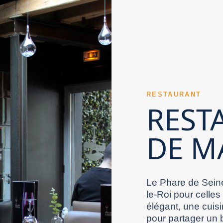
ire d’un Restaurant Val de Marne peut répondre à
des déconvenues. Un Restaurant Val de Marne
s privilégiés. Un Restaurant Val de Marne peut
sure naturellement les clients. Sélectionner un
a personnalité d’un Restaurant Val de Marne se
rassure rapidement. La maîtrise culinaire d’un
 dès ses entrées. Le niveau des plats
rée participe à la mémorisation d’un Restaurant
aux clients. Une carte liquide bien pensée
rne constitue parfois un avantage appréciable.
laisir de manger dehors peut favoriser le choix
tiles. Un Restaurant Val de Marne convainc
s du partage et de la gourmandise. La
RESTAURANT
abitants peut soutenir le développement d’un
rne. Pour célébrer un moment important, un
REST
se fait sur la globalité du ressenti.
u de confort intérieur participe à l’image d’un
ttractivité. Le savoir-faire culinaire s’observe
t un souvenir agréable à ses clients. Un
DE M
estaurant Val de Marne selon les moments de la
cre. Un Restaurant Val de Marne plus ambitieux
à un Restaurant Val de Marne. La tenue de
médiatement un Restaurant Val de Marne. Un
 plats annoncés compte pour la crédibilité d’un
recommandations. Un Restaurant Val de Marne
epas plus fluide et plus plaisant. Dans le Val-
urant Val de Marne tient à la qualité complète
Le Phare de Seine
le-Roi pour celles
élégant, une cuisi
pour partager un 