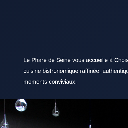
Le Phare de Seine vous accueille à Chois
cuisine bistronomique raffinée, authenti
moments conviviaux.
Choisir un Restaurant Val de Marne adapté à ses envies demande un minimum de repères. Un Re
appréciée pour partager un repas agréable. L’ambiance générale d’un Restaurant Val de Marne 
richesse de l’offre culinaire d’un Restaurant Val de Marne peut faire la différence. Un Restauran
fraîcheur des matières premières. Le service dans un Restaurant Val de Marne influence fortement 
Marne bien situé améliore l’expérience dès l’arrivée. Un Restaurant Val de Marne bien préparé pour
venu, un Restaurant Val de Marne élégant peut créer une vraie parenthèse. Pour recevoir des p
peut être pertinent. Un Restaurant Val de Marne apprécié sait souvent équilibrer coût et qualité
volontiers grâce à quelques plats signatures. Un Restaurant Val de Marne gagne la confiance des c