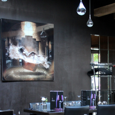
retours publiés peut rassurer avant de réserver un Restaurant Val de Marne. Un Restaurant Val d
classique ou créatif. Dans certains cas, réserver un Restaurant Val de Marne devient presque indi
supplémentaire pour un Restaurant Val de Marne. Pour un tête-à-tête, un Restaurant Val de Mar
Val de Marne peut marquer les esprits par le soin visuel apporté à ses plats. La qualité d’entret
immédiatement le ressenti. Trouver un Restaurant Val de Marne satisfaisant implique de considérer
Un Restaurant Val de Marne peut marquer son territoire par la satisfaction qu’il procure. Le styl
immédiatement à travers son accueil. Un Restaurant Val de Marne avec une équipe attentive insp
technique s’exprime dans les cuissons d’un Restaurant Val de Marne. La mise en bouche d’un R
culinaire. Les recettes principales donnent du relief à la proposition d’un Restaurant Val de Mar
peut faire la différence. Les retours favorables améliorent l’image d’un Restaurant Val de Marn
attractivité avec une offre boissons cohérente. Un Restaurant Val de Marne s’adapte aussi bien
confort du mobilier valorise l’accueil d’un Restaurant Val de Marne. Un Restaurant Val de Marne
l’attention. Le rythme du service influence la fluidité d’un repas dans un Restaurant Val de Marne.
de Marne doit rester lisible. Des portions bien pensées soutiennent la réputation d’un Restaura
marquer les esprits grâce à une approche culinaire délicate. La proximité avec la clientèle local
Restaurant Val de Marne attractif en ligne augmente ses chances d’être choisi. Un Restaurant Va
célébrations. L’intérêt d’un Restaurant Val de Marne se révèle dans la satisfaction générale qu’il 
Un Restaurant Val de Marne peut convenir à plusieurs styles de repas. La salle d’un Restaurant V
global. La bonne tenue d’un Restaurant Val de Marne rassure dès le premier regard. Un Restaur
travers chaque recette. Un Restaurant Val de Marne marquant combine souvent cadre, accueil et c
détails importants dans un Restaurant Val de Marne. Un Restaurant Val de Marne peut séduire
Restaurant Val de Marne simple mais bien tenu peut satisfaire pleinement. L’exigence supérieur
Marne. Un Restaurant Val de Marne gagne en personnalité grâce à sa décoration. La gestion des 
Restaurant Val de Marne. Une attitude chaleureuse améliore fortement l’image d’un Restaurant 
structuré facilite la prise de décision du client. Un Restaurant Val de Marne sérieux anticipe la dis
aide beaucoup un Restaurant Val de Marne de qualité. L’intérêt d’un Restaurant Val de Marne r
d’ensemble. Une bonne sélection de Restaurant Val de Marne favorise un vrai moment de détente
restaurant se lit dans plusieurs détails. La force d’un Restaurant Val de Marne tient à la qualité 