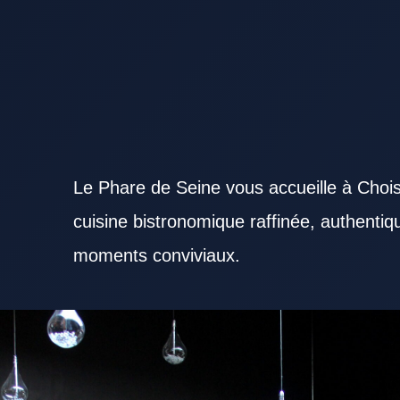
Le Phare de Seine vous accueille à Chois
cuisine bistronomique raffinée, authenti
moments conviviaux.
Chercher un Restaurant Val de Marne réputé offre davantage de chances de vivre une belle exp
solution appréciée pour partager un repas agréable. L’atmosphère proposée par un Restaurant 
menu complet permet à un Restaurant Val de Marne de toucher un public plus large. La fraîcheur 
Restaurant Val de Marne sérieux. La réactivité du personnel aide un Restaurant Val de Marne à fi
bien situé améliore l’expérience dès l’arrivée. Un Restaurant Val de Marne bien préparé pour le se
convivial, un Restaurant Val de Marne avec une belle ambiance est apprécié. Pour recevoir des 
peut être pertinent. La maîtrise des prix renforce la satisfaction des clients d’un Restaurant Val
devient plus mémorable avec des plats phares. La régularité est une qualité essentielle pour un 