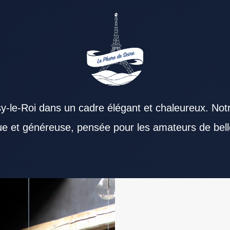
y-le-Roi dans un cadre élégant et chaleureux. Not
que et généreuse, pensée pour les amateurs de bell
érience. Un Restaurant Val de Marne reste une
Val de Marne compte autant que la cuisine. Un
des produits reste essentielle dans tout
déliser sa clientèle. Un Restaurant Val de Marne
rvice du midi offre un réel confort. Pour un dîner
partenaires, un Restaurant Val de Marne sérieux
 de Marne. La carte d’un Restaurant Val de Marne
Restaurant Val de Marne apprécié. Lire les