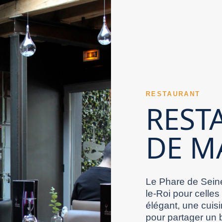
e Marne peut séduire avec un style culinaire
spensable. Le confort familial constitue un atout
ne à l’ambiance douce est idéal. Un Restaurant
ien d’un Restaurant Val de Marne influence
 plusieurs critères.
e d’un Restaurant Val de Marne apparaît
ire immédiatement confiance. Le savoir-faire
estaurant Val de Marne prépare l’expérience
ne. La carte sucrée d’un Restaurant Val de Marne
e. Un Restaurant Val de Marne gagne en
 aux repas prévus qu’aux envies spontanées. Le
 avec espace extérieur attire souvent davantage
 La ligne directrice culinaire d’un Restaurant Val
nt Val de Marne. Un Restaurant Val de Marne peut
RESTAURANT
e aide un Restaurant Val de Marne à durer. Un
l de Marne peut offrir un cadre adapté aux
REST
procure.
al de Marne influence fortement le ressenti
ant Val de Marne peut exprimer sa maîtrise à
uisine. La gestion du son fait partie des
DE M
 davantage avec une amplitude adaptée. Un
e peut devenir la marque d’un Restaurant Val de
pics d’activité révèle souvent le niveau d’un
Val de Marne. Un Restaurant Val de Marne bien
ponibilité de ses recettes. Le bouche-à-oreille
epose souvent sur une belle cohérence
. Dans le Val-de-Marne, la qualité d’un
complète de son accueil.
Le Phare de Seine
le-Roi pour celles
élégant, une cuisi
pour partager un 