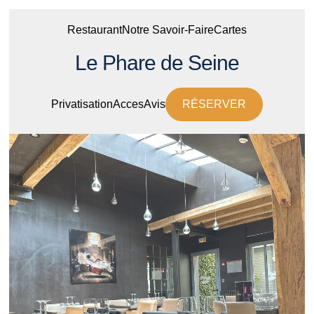
Restaurant
Notre Savoir-Faire
Cartes
Le Phare de Seine
Privatisation
Acces
Avis
RÉSERVER