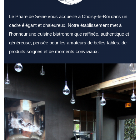
Le Phare de Seine vous accueille à Choisy-le-Roi dans un
cadre élégant et chaleureux. Notre établissement met à
l’honneur une cuisine bistronomique raffinée, authentique et
généreuse, pensée pour les amateurs de belles tables, de
produits soignés et de moments conviviaux.
Identifier un Restaurant Val de Marne apprécié est un excellent
point de départ pour bien manger. Un Restaurant Val de Marne
s’adresse aussi bien aux couples qu’aux groupes d’amis. Le
décor d’un Restaurant Val de Marne reste un critère souvent
déterminant. L’offre d’un Restaurant Val de Marne devient plus
attractive lorsqu’elle reste diversifiée. Un Restaurant Val de
Marne convaincant accorde une grande importance à la qualité
des produits. Le sens du service peut transformer positivement
l’expérience dans un Restaurant Val de Marne. Un Restaurant
Val de Marne proche des axes de passage offre un avantage
réel. Pour la pause méridienne, un Restaurant Val de Marne
dynamique attire naturellement. Un Restaurant Val de Marne
propice à la détente convient parfaitement au dîner. Pour une