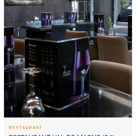
rencontre professionnelle, un Restaurant Val de Marne bien tenu
reste approprié. Le positionnement tarifaire influence directement
l’image d’un Restaurant Val de Marne. Les spécialités proposées
par un Restaurant Val de Marne peuvent créer une vraie identité.
La régularité des prestations valorise fortement un Restaurant
Val de Marne. Les commentaires en ligne apportent des repères
avant de tester un Restaurant Val de Marne. L’orientation
culinaire d’un Restaurant Val de Marne peut répondre à des
envies très différentes. Une réservation préalable reste souvent
utile pour un Restaurant Val de Marne demandé. Pour une sortie
avec enfants, un Restaurant Val de Marne bien pensé est
précieux. Le charme d’un Restaurant Val de Marne participe à la
réussite d’un dîner romantique. Un Restaurant Val de Marne
gagne en attractivité grâce à une belle présentation. L’hygiène
fait partie des éléments essentiels pour évaluer un Restaurant
Val de Marne. Un Restaurant Val de Marne attractif associe
généralement confort, saveur et accueil.
Un Restaurant Val de Marne peut s’imposer comme une
référence locale gourmande. L’ambition d’un Restaurant Val de
Marne transparaît à travers son environnement. Un Restaurant
Val de Marne servi par un personnel disponible rassure
rapidement. Le savoir-faire technique s’exprime dans les
RESTAURANT
cuissons d’un Restaurant Val de Marne. Les entrées d’un