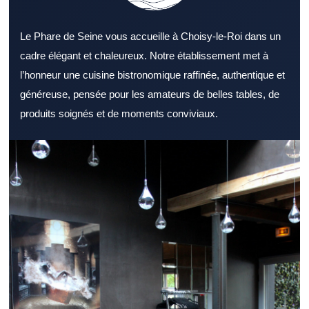
Le Phare de Seine vous accueille à Choisy-le-Roi dans un
cadre élégant et chaleureux. Notre établissement met à
l’honneur une cuisine bistronomique raffinée, authentique et
généreuse, pensée pour les amateurs de belles tables, de
produits soignés et de moments conviviaux.
S’orienter vers un Restaurant Val de Marne reconnu rassure
avant de réserver une table. Un Restaurant Val de Marne
s’adresse aussi bien aux couples qu’aux groupes d’amis.
L’ambiance générale d’un Restaurant Val de Marne peut
marquer positivement les convives. Les plats d’un Restaurant
Val de Marne doivent répondre à plusieurs préférences
gustatives. Un Restaurant Val de Marne performant mise
souvent sur la fraîcheur des matières premières. Le sens du
service peut transformer positivement l’expérience dans un
Restaurant Val de Marne. Un Restaurant Val de Marne
accessible attire plus facilement une clientèle régulière. Pour un
déjeuner rapide, un Restaurant Val de Marne efficace est
particulièrement recherché. Le soir venu, un Restaurant Val de