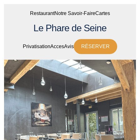
Restaurant
Notre Savoir-Faire
Cartes
Le Phare de Seine
Privatisation
Acces
Avis
RÉSERVER