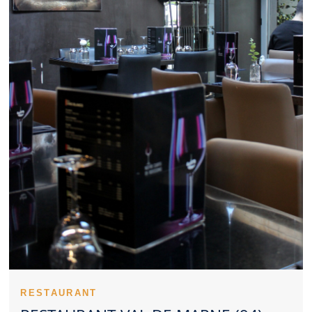
Marne élégant peut créer une vraie parenthèse. Un Restaurant
Val de Marne constitue parfois un excellent lieu pour échanger
autour d’un repas. Le bon équilibre entre tarif et prestation
compte beaucoup pour un Restaurant Val de Marne. Des
spécialités réussies participent à la réputation d’un Restaurant
Val de Marne. Un Restaurant Val de Marne reconnu doit souvent
sa réputation à sa régularité. Les retours d’expérience peuvent
orienter utilement vers un Restaurant Val de Marne. L’orientation
culinaire d’un Restaurant Val de Marne peut répondre à des
envies très différentes. La réservation améliore souvent le
confort lorsqu’on vise un Restaurant Val de Marne connu. Un
Restaurant Val de Marne approprié aux repas en famille crée
une expérience plus simple. Pour un tête-à-tête, un Restaurant
Val de Marne à l’ambiance douce est idéal. Le dressage des
plats soutient l’identité haut de gamme d’un Restaurant Val de
Marne. Un Restaurant Val de Marne sérieux accorde une
attention constante à la propreté. Trouver un Restaurant Val de
Marne satisfaisant implique de considérer plusieurs critères.
Un Restaurant Val de Marne peut devenir un choix privilégié
pour de nombreux clients. L’ambition d’un Restaurant Val de
Marne transparaît à travers son environnement. Un Restaurant
Val de Marne servi par un personnel disponible rassure
RESTAURANT
rapidement. Une bonne cuisson améliore nettement