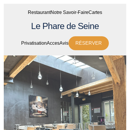
Restaurant
Notre Savoir-Faire
Cartes
Le Phare de Seine
Privatisation
Acces
Avis
RÉSERVER