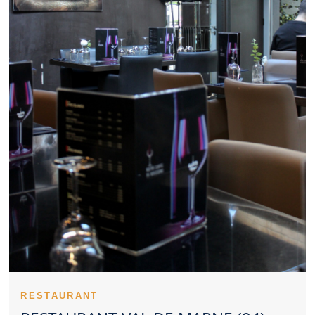
s’accorder avec un Restaurant Val de Marne de qualité. Un
Restaurant Val de Marne convainc plus facilement lorsqu’il reste
cohérent sur les prix. Des spécialités réussies participent à la
réputation d’un Restaurant Val de Marne. La régularité est une
qualité essentielle pour un Restaurant Val de Marne apprécié.
Consulter les impressions des clients éclaire le choix d’un
Restaurant Val de Marne. L’orientation culinaire d’un Restaurant
Val de Marne peut répondre à des envies très différentes. Une
réservation préalable reste souvent utile pour un Restaurant Val
de Marne demandé. Pour une sortie avec enfants, un
Restaurant Val de Marne bien pensé est précieux. Un
Restaurant Val de Marne peut également séduire pour un
moment romantique. Le dressage des plats soutient l’identité
haut de gamme d’un Restaurant Val de Marne. L’exigence en
matière d’hygiène valorise tout Restaurant Val de Marne.
Trouver un Restaurant Val de Marne satisfaisant implique de
considérer plusieurs critères.
Un Restaurant Val de Marne peut se distinguer durablement
dans son secteur. L’univers d’un Restaurant Val de Marne se
découvre dès les premières minutes. Le sérieux du personnel
renforce la crédibilité d’un Restaurant Val de Marne. Un
Restaurant Val de Marne convaincant veille à l’exécution de
RESTAURANT
chaque plat. Les entrées permettent à un Restaurant Val de