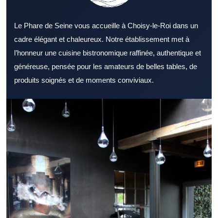
Le Phare de Seine vous accueille à Choisy-le-Roi dans un
cadre élégant et chaleureux. Notre établissement met à
l’honneur une cuisine bistronomique raffinée, authentique et
généreuse, pensée pour les amateurs de belles tables, de
produits soignés et de moments conviviaux.
S’orienter vers un Restaurant Val de Marne reconnu rassure
avant de réserver une table. Un Restaurant Val de Marne
représente une option idéale pour de nombreux types de repas.
L’atmosphère proposée par un Restaurant Val de Marne compte
autant que la cuisine. La richesse de l’offre culinaire d’un
Restaurant Val de Marne peut faire la différence. Des produits
bien choisis renforcent l’image d’un Restaurant Val de Marne.
L’attention portée aux clients améliore la réputation d’un
Restaurant Val de Marne. Un Restaurant Val de Marne bien
placé facilite les sorties entre amis ou en famille. Un Restaurant
Val de Marne capable de servir rapidement séduit les actifs. Un
dîner réussi passe souvent par un Restaurant Val de Marne à
l’ambiance soignée. Le cadre professionnel peut très bien