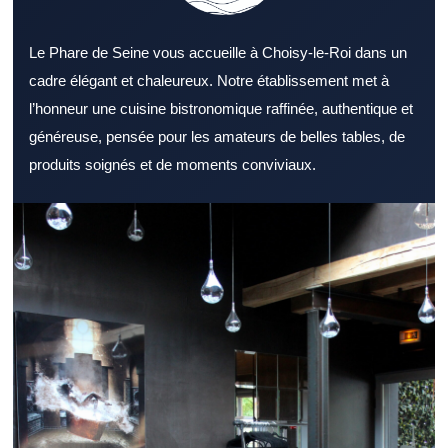
Le Phare de Seine vous accueille à Choisy-le-Roi dans un
cadre élégant et chaleureux. Notre établissement met à
l’honneur une cuisine bistronomique raffinée, authentique et
généreuse, pensée pour les amateurs de belles tables, de
produits soignés et de moments conviviaux.
Choisir un Restaurant Val de Marne adapté à ses envies
demande un minimum de repères. Un Restaurant Val de Marne
intéresse de nombreux gourmands à la recherche d’une bonne
table. La décoration d’un Restaurant Val de Marne joue un rôle
important dans l’accueil ressenti. L’offre d’un Restaurant Val de
Marne devient plus attractive lorsqu’elle reste diversifiée. La
cuisine d’un Restaurant Val de Marne gagne en saveur grâce à
des ingrédients frais. La qualité du service contribue directement
à l’image d’un Restaurant Val de Marne. La proximité des
transports peut renforcer l’intérêt d’un Restaurant Val de Marne.
Un Restaurant Val de Marne adapté au déjeuner facilite les
pauses repas. En soirée, un Restaurant Val de Marne
confortable devient un cadre parfait pour partager. Le cadre