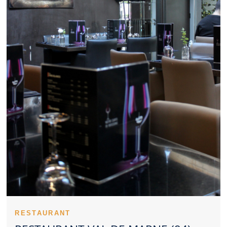
professionnel peut très bien s’accorder avec un Restaurant Val
de Marne de qualité. Un Restaurant Val de Marne compétitif
séduit par la justesse de son offre. Les spécialités proposées
par un Restaurant Val de Marne peuvent créer une vraie identité.
Un Restaurant Val de Marne sérieux veille à maintenir le même
niveau d’exigence. Les notes et commentaires offrent un aperçu
concret d’un Restaurant Val de Marne. Un Restaurant Val de
Marne peut valoriser des recettes du terroir comme des
inspirations actuelles. Une réservation préalable reste souvent
utile pour un Restaurant Val de Marne demandé. Le confort
familial constitue un atout supplémentaire pour un Restaurant Val
de Marne. Pour un tête-à-tête, un Restaurant Val de Marne à
l’ambiance douce est idéal. Un Restaurant Val de Marne peut
marquer les esprits par le soin visuel apporté à ses plats.
L’exigence en matière d’hygiène valorise tout Restaurant Val de
Marne. Choisir un Restaurant Val de Marne revient souvent à
rechercher un équilibre complet.
Un Restaurant Val de Marne peut attirer l’attention grâce à la
qualité de son offre. Le positionnement d’un Restaurant Val de
Marne se remarque très vite sur place. Une équipe investie
valorise fortement un Restaurant Val de Marne. Le soin
technique apporté aux plats élève un Restaurant Val de Marne.
RESTAURANT
La mise en bouche d’un Restaurant Val de Marne prépare