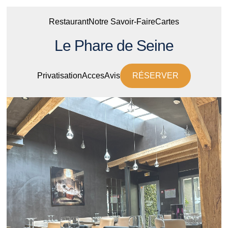
Restaurant
Notre Savoir-Faire
Cartes
Le Phare de Seine
Privatisation
Acces
Avis
RÉSERVER