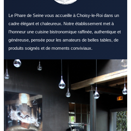
Le Phare de Seine vous accueille à Choisy-le-Roi dans un
cadre élégant et chaleureux. Notre établissement met à
l’honneur une cuisine bistronomique raffinée, authentique et
généreuse, pensée pour les amateurs de belles tables, de
produits soignés et de moments conviviaux.
Choisir un Restaurant Val de Marne adapté à ses envies
demande un minimum de repères. Un Restaurant Val de Marne
sait souvent satisfaire une clientèle locale comme extérieure. La
décoration d’un Restaurant Val de Marne joue un rôle important
dans l’accueil ressenti. L’offre d’un Restaurant Val de Marne
devient plus attractive lorsqu’elle reste diversifiée. Des produits
bien choisis renforcent l’image d’un Restaurant Val de Marne. Le
service dans un Restaurant Val de Marne influence fortement
l’avis final des clients. Un Restaurant Val de Marne proche des
axes de passage offre un avantage réel. Un Restaurant Val de
Marne performant le midi gagne la confiance des habitués. Un
dîner réussi passe souvent par un Restaurant Val de Marne à
l’ambiance soignée. Pour recevoir des partenaires, un