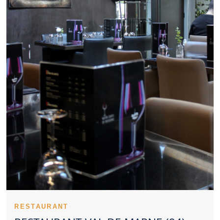
Restaurant Val de Marne sérieux peut être pertinent. Le bon
équilibre entre tarif et prestation compte beaucoup pour un
Restaurant Val de Marne. Des spécialités réussies participent à
la réputation d’un Restaurant Val de Marne. Un Restaurant Val
de Marne inspire davantage confiance lorsqu’il reste constant.
Les notes et commentaires offrent un aperçu concret d’un
Restaurant Val de Marne. L’orientation culinaire d’un Restaurant
Val de Marne peut répondre à des envies très différentes. Dans
certains cas, réserver un Restaurant Val de Marne devient
presque indispensable. Un Restaurant Val de Marne familial
facilite les repas avec enfants. Pour une occasion spéciale, un
Restaurant Val de Marne raffiné peut faire la différence.
L’esthétique culinaire représente un vrai plus pour un Restaurant
Val de Marne. L’hygiène fait partie des éléments essentiels pour
évaluer un Restaurant Val de Marne. L’intérêt d’un Restaurant
Val de Marne repose souvent sur une combinaison de points
forts.
Un Restaurant Val de Marne peut s’imposer comme une
référence locale gourmande. La singularité d’un Restaurant Val
de Marne peut se comprendre dès le début du repas. La
présence d’une équipe efficace aide un Restaurant Val de Marne
à se distinguer. Le savoir-faire technique s’exprime dans les
RESTAURANT
cuissons d’un Restaurant Val de Marne. Les premières assiettes