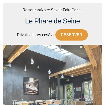
Restaurant
Notre Savoir-Faire
Cartes
Le Phare de Seine
Privatisation
Acces
Avis
RÉSERVER