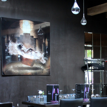
en ligne apportent des repères avant de tester un Restaurant Val de Marne. Un Restaurant Val d
classique ou créatif. Une réservation préalable reste souvent utile pour un Restaurant Val de 
accueillant pour petits et grands est souvent recherché. Pour un tête-à-tête, un Restaurant Val 
Restaurant Val de Marne peut marquer les esprits par le soin visuel apporté à ses plats. Un Resta
présente une propreté irréprochable. Le choix d’un Restaurant Val de Marne se fait plus facilem
Un Restaurant Val de Marne peut se distinguer durablement dans son secteur. La personnalité d
premiers instants. L’implication de l’équipe fait progresser la perception d’un Restaurant Val d
veille à l’exécution de chaque plat. Les entrées permettent à un Restaurant Val de Marne de mon
détermine souvent la satisfaction dans un Restaurant Val de Marne. Le moment du dessert valoris
Marne. Un Restaurant Val de Marne bénéficiant de bons retours suscite l’intérêt de nouveaux cli
efficacement l’offre d’un Restaurant Val de Marne. Un Restaurant Val de Marne peut convenir à un
mobilier valorise l’accueil d’un Restaurant Val de Marne. Un Restaurant Val de Marne doté d’une
rythme du service influence la fluidité d’un repas dans un Restaurant Val de Marne. Le positio
plus fort avec une offre homogène. Un Restaurant Val de Marne peut être apprécié pour l’abond
de Marne peut aussi privilégier une approche fine et délicate. La proximité avec la clientèle loc
Restaurant Val de Marne bien présenté en ligne attire plus facilement l’attention. Les occasions
Val de Marne soigné. Un Restaurant Val de Marne se distingue surtout par la qualité de l’expéri
Un Restaurant Val de Marne peut satisfaire une large palette de préférences gourmandes. L’exp
aussi dans la qualité de la salle. La propreté visuelle améliore l’accueil perçu dans un Restaur
convaincre par la précision de sa cuisine. Un Restaurant Val de Marne apprécié sait souvent c
Val de Marne agréable veille souvent à l’équilibre sonore de sa salle. Un Restaurant Val de Marn
répond à plus de besoins. La clarté de l’offre contribue à la réussite d’un Restaurant Val de Mar
raffinement pour se différencier. Le soin décoratif renforce immédiatement l’identité d’un Resta
performant sait gérer l’affluence sans dégrader la qualité. Le sens du contact valorise immédia
Restaurant Val de Marne bien organisé dans sa carte rassure davantage. Un Restaurant Val de Marne
frustrantes. Le conseil d’un proche peut orienter vers un excellent Restaurant Val de Marne. U
à la complémentarité de ses points forts. Un Restaurant Val de Marne pertinent peut rendre une 
Marne, faire le bon choix culinaire nécessite quelques critères simples. Un Restaurant Val de Mar
l’expérience qu’il offre.