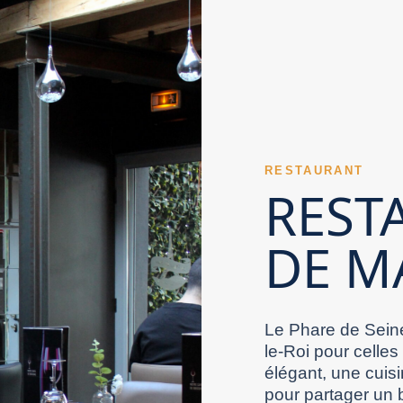
e Marne peut séduire avec un style culinaire
Marne demandé. Un Restaurant Val de Marne
de Marne à l’ambiance douce est idéal. Un
urant Val de Marne inspire confiance lorsqu’il
ent avec une vision d’ensemble.
’un Restaurant Val de Marne se ressent dès les
e Marne. Un Restaurant Val de Marne convaincant
trer son niveau. Le niveau des plats principaux
e souvent la créativité d’un Restaurant Val de
ents. La diversité des boissons complète
e sortie improvisée ou planifiée. Le confort du
 terrasse propose une expérience différente. Le
nnement d’un Restaurant Val de Marne devient
ance maîtrisée de ses plats. Un Restaurant Val
RESTAURANT
ale aide un Restaurant Val de Marne à durer. Un
 spéciales gagnent en relief dans un Restaurant
REST
ence complète.
érience d’un Restaurant Val de Marne se joue
ant Val de Marne. Un Restaurant Val de Marne peut
réer une atmosphère mémorable. Un Restaurant
DE M
e bien positionné sur ses heures d’ouverture
ne. Un Restaurant Val de Marne peut miser sur le
urant Val de Marne. Un Restaurant Val de Marne
tement un Restaurant Val de Marne. Un
 fiable veille à limiter les indisponibilités
n Restaurant Val de Marne gagne en valeur grâce
sortie beaucoup plus agréable. Dans le Val-de-
ne pertinent se distingue finalement par
Le Phare de Seine
le-Roi pour celles
élégant, une cuisi
pour partager un 