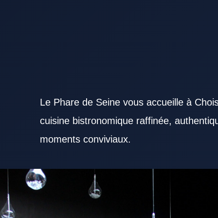
Le Phare de Seine vous accueille à Chois
cuisine bistronomique raffinée, authenti
moments conviviaux.
Choisir un Restaurant Val de Marne adapté à ses envies demande un minimum de repères. Un Re
moment simple ou plus raffiné. Le soin apporté au cadre dans un Restaurant Val de Marne renforce
de Marne devient plus attractive lorsqu’elle reste diversifiée. La cuisine d’un Restaurant Val de
frais. Un accueil chaleureux renforce naturellement l’attrait d’un Restaurant Val de Marne. L’acces
au confort global de la sortie. Un Restaurant Val de Marne bien préparé pour le service du midi of
Restaurant Val de Marne agréable renforce le plaisir de sortir. Un Restaurant Val de Marne consti
autour d’un repas. La perception du prix joue un rôle important dans le choix d’un Restaurant Val
la réputation d’un Restaurant Val de Marne. La constance du service et des plats aide un Restau