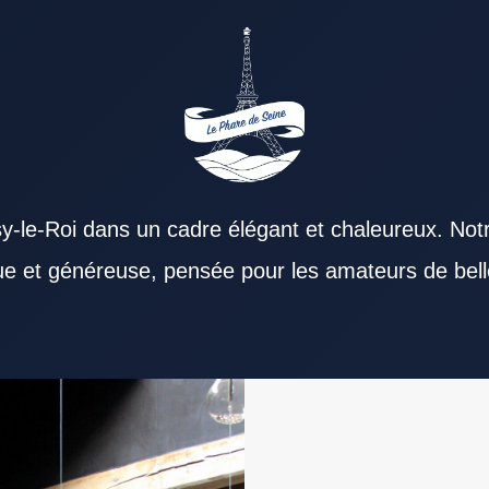
y-le-Roi dans un cadre élégant et chaleureux. Not
que et généreuse, pensée pour les amateurs de bell
staurant Val de Marne peut être choisi pour un
 l’envie de revenir. L’offre d’un Restaurant Val
 Marne gagne en saveur grâce à des ingrédients
sibilité d’un Restaurant Val de Marne participe
fre un réel confort. Pour terminer la journée, un
tue parfois un excellent lieu pour échanger
 de Marne. Des spécialités réussies participent à
rant Val de Marne à fidéliser. Les commentaires