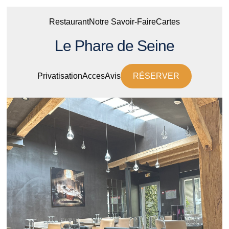
Restaurant
Notre Savoir-Faire
Cartes
Le Phare de Seine
Privatisation
Acces
Avis
RÉSERVER