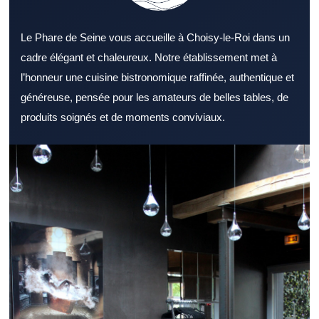
Le Phare de Seine vous accueille à Choisy-le-Roi dans un
cadre élégant et chaleureux. Notre établissement met à
l’honneur une cuisine bistronomique raffinée, authentique et
généreuse, pensée pour les amateurs de belles tables, de
produits soignés et de moments conviviaux.
Sélectionner un Restaurant Val de Marne sérieux aide à profiter
pleinement d’un bon repas. Un Restaurant Val de Marne
intéresse de nombreux gourmands à la recherche d’une bonne
table. L’environnement d’un Restaurant Val de Marne contribue
au bien-être des clients. Une carte bien pensée dans un
Restaurant Val de Marne renforce l’intérêt des clients. Des
produits bien choisis renforcent l’image d’un Restaurant Val de
Marne. La qualité du service contribue directement à l’image
d’un Restaurant Val de Marne. Un Restaurant Val de Marne
proche des axes de passage offre un avantage réel. Pour la
pause méridienne, un Restaurant Val de Marne dynamique attire
naturellement. Un Restaurant Val de Marne propice à la détente
convient parfaitement au dîner. Un repas de travail peut être