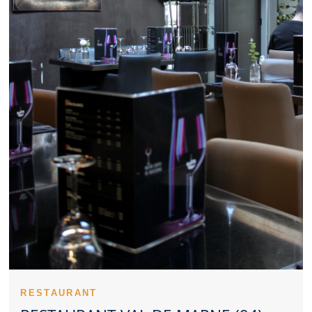
valorisé par le choix d’un Restaurant Val de Marne. Un
Restaurant Val de Marne apprécié sait souvent équilibrer coût et
qualité. Les recettes emblématiques donnent du relief à un
Restaurant Val de Marne. Un Restaurant Val de Marne sérieux
veille à maintenir le même niveau d’exigence. Lire les retours
publiés peut rassurer avant de réserver un Restaurant Val de
Marne. Un Restaurant Val de Marne peut aussi bien rassurer par
ses classiques que surprendre par sa créativité. Penser à
réserver un Restaurant Val de Marne permet d’éviter l’attente. La
dimension familiale peut renforcer l’image positive d’un
Restaurant Val de Marne. Un Restaurant Val de Marne
représente parfois un beau choix pour un dîner en duo. Le
dressage des plats soutient l’identité haut de gamme d’un
Restaurant Val de Marne. La qualité d’entretien d’un Restaurant
Val de Marne influence immédiatement le ressenti. Choisir un
Restaurant Val de Marne revient souvent à rechercher un
équilibre complet.
Un Restaurant Val de Marne peut devenir un choix privilégié
pour de nombreux clients. Le ton donné par un Restaurant Val
de Marne s’installe dès le premier contact. Un Restaurant Val de
Marne servi par un personnel disponible rassure rapidement. La
maîtrise des cuissons valorise la cuisine d’un Restaurant Val de
RESTAURANT
Marne. Le lancement du repas valorise souvent le savoir-faire