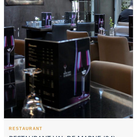
parenthèse. Un Restaurant Val de Marne constitue parfois un
excellent lieu pour échanger autour d’un repas. Un Restaurant
Val de Marne convainc plus facilement lorsqu’il reste cohérent
sur les prix. Un Restaurant Val de Marne se distingue volontiers
grâce à quelques plats signatures. Un Restaurant Val de Marne
inspire davantage confiance lorsqu’il reste constant. Les
commentaires en ligne apportent des repères avant de tester un
Restaurant Val de Marne. Un Restaurant Val de Marne peut
mettre en avant une cuisine traditionnelle ou moderne. Prévoir
sa table dans un Restaurant Val de Marne facilite l’organisation
de la sortie. Un Restaurant Val de Marne approprié aux repas en
famille crée une expérience plus simple. Pour une occasion
spéciale, un Restaurant Val de Marne raffiné peut faire la
différence. Une présentation travaillée constitue un atout
supplémentaire pour un Restaurant Val de Marne. La qualité
d’entretien d’un Restaurant Val de Marne influence
immédiatement le ressenti. Un bon Restaurant Val de Marne se
juge sur la qualité globale de sa proposition.
Un Restaurant Val de Marne peut rapidement devenir une table
recherchée. La personnalité d’un Restaurant Val de Marne se
ressent dès les premiers instants. Un personnel accueillant
constitue un avantage notable pour un Restaurant Val de Marne.
RESTAURANT
Le savoir-faire technique s’exprime dans les cuissons d’un