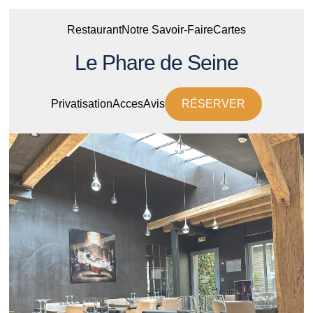
Restaurant
Notre Savoir-Faire
Cartes
Le Phare de Seine
Privatisation
Acces
Avis
RÉSERVER