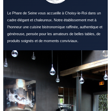
Le Phare de Seine vous accueille à Choisy-le-Roi dans un
cadre élégant et chaleureux. Notre établissement met à
l’honneur une cuisine bistronomique raffinée, authentique et
généreuse, pensée pour les amateurs de belles tables, de
produits soignés et de moments conviviaux.
Trouver un Restaurant Val de Marne de qualité devient plus
simple avec les bonnes informations. Un Restaurant Val de
Marne sait souvent satisfaire une clientèle locale comme
extérieure. Le soin apporté au cadre dans un Restaurant Val de
Marne renforce l’envie de revenir. La variété proposée par un
Restaurant Val de Marne constitue un véritable atout. Un
Restaurant Val de Marne convaincant accorde une grande
importance à la qualité des produits. Le soin apporté au service
reste un point fort pour un Restaurant Val de Marne. Un
Restaurant Val de Marne accessible attire plus facilement une
clientèle régulière. Un Restaurant Val de Marne bien préparé
pour le service du midi offre un réel confort. Le soir venu, un
Restaurant Val de Marne élégant peut créer une vraie