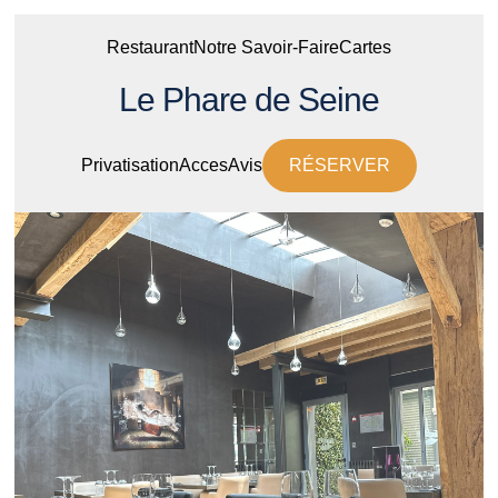
Restaurant
Notre Savoir-Faire
Cartes
Le Phare de Seine
Privatisation
Acces
Avis
RÉSERVER