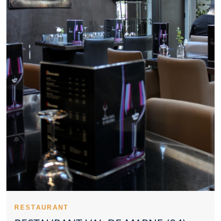
calme et structuré facilite les repas d’affaires. La maîtrise des
prix renforce la satisfaction des clients d’un Restaurant Val de
Marne. Les recettes emblématiques donnent du relief à un
Restaurant Val de Marne. La stabilité de la qualité compte
beaucoup dans un Restaurant Val de Marne. Les avis
permettent de mieux cerner les points forts d’un Restaurant Val
de Marne. Un Restaurant Val de Marne peut séduire avec un
style culinaire classique ou créatif. Penser à réserver un
Restaurant Val de Marne permet d’éviter l’attente. Un Restaurant
Val de Marne convivial peut répondre aux attentes des familles.
Un Restaurant Val de Marne élégant convient parfaitement aux
repas à deux. Le visuel des assiettes contribue au prestige d’un
Restaurant Val de Marne. La propreté d’un Restaurant Val de
Marne reste indissociable d’une expérience réussie. Évaluer un
Restaurant Val de Marne suppose d’observer la cuisine, le
service et le cadre.
Un Restaurant Val de Marne peut marquer son territoire par la
satisfaction qu’il procure. L’univers d’un Restaurant Val de Marne
se découvre dès les premières minutes. L’implication de l’équipe
fait progresser la perception d’un Restaurant Val de Marne. La
justesse des préparations soutient la réputation d’un Restaurant
Val de Marne. Le début du repas révèle souvent la qualité d’un
RESTAURANT
Restaurant Val de Marne. Les plats principaux d’un Restaurant