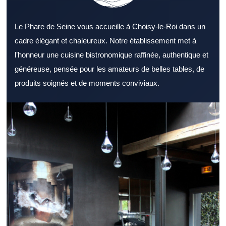
Le Phare de Seine vous accueille à Choisy-le-Roi dans un
cadre élégant et chaleureux. Notre établissement met à
l’honneur une cuisine bistronomique raffinée, authentique et
généreuse, pensée pour les amateurs de belles tables, de
produits soignés et de moments conviviaux.
Trouver un Restaurant Val de Marne de qualité devient plus
simple avec les bonnes informations. Un Restaurant Val de
Marne attire autant les familles que les professionnels en
déplacement. Le soin apporté au cadre dans un Restaurant Val
de Marne renforce l’envie de revenir. La variété proposée par un
Restaurant Val de Marne constitue un véritable atout. La qualité
des produits fait partie des fondamentaux d’un Restaurant Val de
Marne. Le service dans un Restaurant Val de Marne influence
fortement l’avis final des clients. Un Restaurant Val de Marne
accessible attire plus facilement une clientèle régulière. Lors d’un
repas rapide, un Restaurant Val de Marne bien rythmé fait la
différence. Le soir venu, un Restaurant Val de Marne élégant
peut créer une vraie parenthèse. Un Restaurant Val de Marne