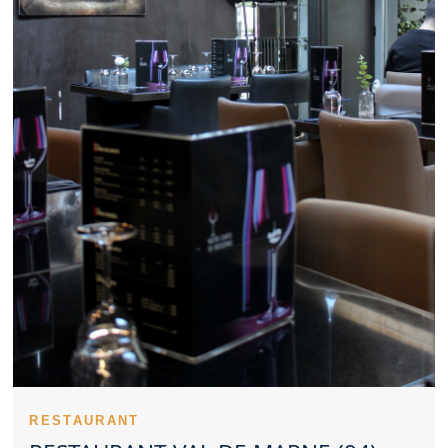
convenir à un repas professionnel bien organisé. La maîtrise des
prix renforce la satisfaction des clients d’un Restaurant Val de
Marne. Des plats typiques permettent à un Restaurant Val de
Marne de marquer les esprits. Un Restaurant Val de Marne
inspire davantage confiance lorsqu’il reste constant. Consulter
les impressions des clients éclaire le choix d’un Restaurant Val
de Marne. Un Restaurant Val de Marne peut aussi bien rassurer
par ses classiques que surprendre par sa créativité. La
réservation améliore souvent le confort lorsqu’on vise un
Restaurant Val de Marne connu. Un Restaurant Val de Marne
accueillant pour petits et grands est souvent recherché. Une
sortie en couple peut être valorisée par un Restaurant Val de
Marne soigné. L’esthétique culinaire représente un vrai plus pour
un Restaurant Val de Marne. La qualité d’entretien d’un
Restaurant Val de Marne influence immédiatement le ressenti.
Un Restaurant Val de Marne convaincant rassemble plusieurs
qualités complémentaires.
Un Restaurant Val de Marne peut rapidement devenir une table
recherchée. La singularité d’un Restaurant Val de Marne peut se
comprendre dès le début du repas. Le professionnalisme des
serveurs soutient la qualité d’un Restaurant Val de Marne. La
maîtrise culinaire d’un Restaurant Val de Marne passe aussi par
RESTAURANT
ses cuissons. Les entrées d’un Restaurant Val de Marne