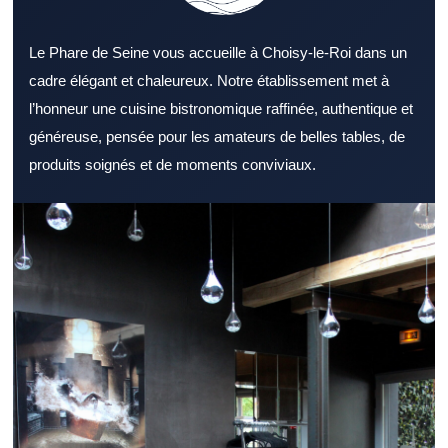
Le Phare de Seine vous accueille à Choisy-le-Roi dans un
cadre élégant et chaleureux. Notre établissement met à
l’honneur une cuisine bistronomique raffinée, authentique et
généreuse, pensée pour les amateurs de belles tables, de
produits soignés et de moments conviviaux.
Explorer un Restaurant Val de Marne attractif permet de
combiner saveurs, service et confort. Un Restaurant Val de
Marne peut être choisi pour un moment simple ou plus raffiné.
Le décor d’un Restaurant Val de Marne reste un critère souvent
déterminant. Une sélection de plats cohérente valorise
efficacement un Restaurant Val de Marne. La réussite d’un
Restaurant Val de Marne passe en grande partie par de bons
produits. Un accueil chaleureux renforce naturellement l’attrait
d’un Restaurant Val de Marne. Un Restaurant Val de Marne
facile à rejoindre rassure avant la réservation. Pour un repas du
midi, un Restaurant Val de Marne réactif représente un vrai plus.
Un Restaurant Val de Marne propice à la détente convient
parfaitement au dîner. Un Restaurant Val de Marne peut aussi