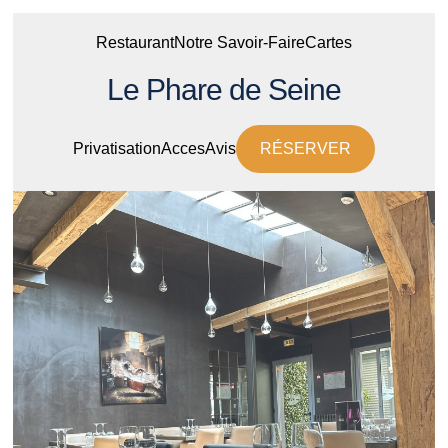
Restaurant
Notre Savoir-Faire
Cartes
Le Phare de Seine
Privatisation
Acces
Avis
RÉSERVER