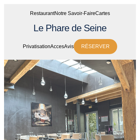
Restaurant
Notre Savoir-Faire
Cartes
Le Phare de Seine
Privatisation
Acces
Avis
RÉSERVER