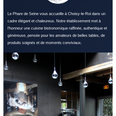
Le Phare de Seine vous accueille à Choisy-le-Roi dans un
cadre élégant et chaleureux. Notre établissement met à
l’honneur une cuisine bistronomique raffinée, authentique et
généreuse, pensée pour les amateurs de belles tables, de
produits soignés et de moments conviviaux.
Choisir un Restaurant Val de Marne adapté à ses envies
demande un minimum de repères. Un Restaurant Val de Marne
représente une option idéale pour de nombreux types de repas.
Le décor d’un Restaurant Val de Marne reste un critère souvent
déterminant. Les plats d’un Restaurant Val de Marne doivent
répondre à plusieurs préférences gustatives. La cuisine d’un
Restaurant Val de Marne gagne en saveur grâce à des
ingrédients frais. La qualité du service contribue directement à
l’image d’un Restaurant Val de Marne. Un Restaurant Val de
Marne accessible attire plus facilement une clientèle régulière.
Un Restaurant Val de Marne adapté au déjeuner facilite les
pauses repas. Pour un repas en soirée, un Restaurant Val de
Marne à l’atmosphère travaillée reste un excellent choix. Un