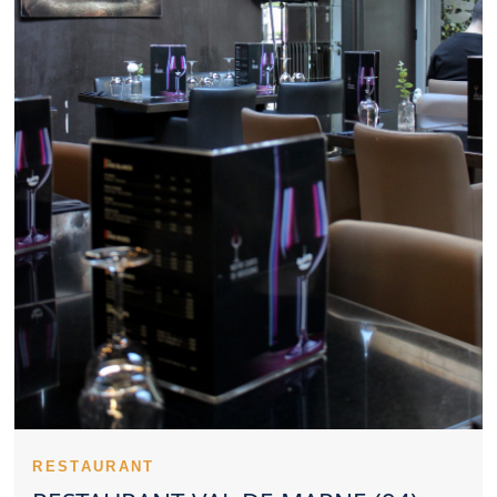
Restaurant Val de Marne représente une option intéressante
pour un déjeuner d’affaires. Le rapport qualité prix d’un
Restaurant Val de Marne fait souvent partie des critères décisifs.
L’identité d’un Restaurant Val de Marne se renforce avec des
plats bien reconnaissables. La régularité des prestations valorise
fortement un Restaurant Val de Marne. Les témoignages clients
servent souvent de guide pour sélectionner un Restaurant Val de
Marne. Un Restaurant Val de Marne peut choisir une identité
gourmande authentique ou contemporaine. L’anticipation reste
une bonne habitude pour profiter d’un Restaurant Val de Marne
dans les meilleures conditions. La dimension familiale peut
renforcer l’image positive d’un Restaurant Val de Marne. Une
sortie en couple peut être valorisée par un Restaurant Val de
Marne soigné. L’esthétique culinaire représente un vrai plus pour
un Restaurant Val de Marne. Un Restaurant Val de Marne
inspire confiance lorsqu’il présente une propreté irréprochable.
Choisir un Restaurant Val de Marne revient souvent à
rechercher un équilibre complet.
Un Restaurant Val de Marne peut se faire remarquer par son
sérieux culinaire. Le caractère d’un Restaurant Val de Marne se
lit souvent dès l’entrée. Un personnel accueillant constitue un
avantage notable pour un Restaurant Val de Marne. La justesse
RESTAURANT
des préparations soutient la réputation d’un Restaurant Val de