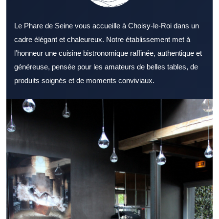
Le Phare de Seine vous accueille à Choisy-le-Roi dans un
cadre élégant et chaleureux. Notre établissement met à
l’honneur une cuisine bistronomique raffinée, authentique et
généreuse, pensée pour les amateurs de belles tables, de
produits soignés et de moments conviviaux.
Opter pour un Restaurant Val de Marne bien situé peut faire
toute la différence pour une sortie. Un Restaurant Val de Marne
intéresse de nombreux gourmands à la recherche d’une bonne
table. L’ambiance générale d’un Restaurant Val de Marne peut
marquer positivement les convives. Une carte bien pensée dans
un Restaurant Val de Marne renforce l’intérêt des clients. Des
produits bien choisis renforcent l’image d’un Restaurant Val de
Marne. Le sens du service peut transformer positivement
l’expérience dans un Restaurant Val de Marne. L’emplacement
d’un Restaurant Val de Marne peut simplifier l’organisation d’un
repas. Lors d’un repas rapide, un Restaurant Val de Marne bien
rythmé fait la différence. En soirée, un Restaurant Val de Marne
confortable devient un cadre parfait pour partager. Un repas de