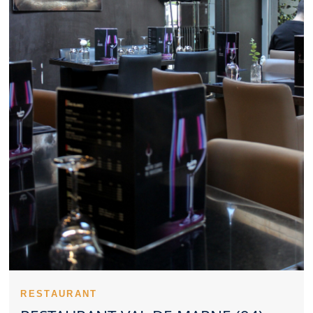
travail peut être valorisé par le choix d’un Restaurant Val de
Marne. Un Restaurant Val de Marne attractif propose
généralement un bon niveau de qualité pour son tarif. Un
Restaurant Val de Marne se distingue volontiers grâce à
quelques plats signatures. Un Restaurant Val de Marne reconnu
doit souvent sa réputation à sa régularité. Les expériences
partagées donnent une première idée d’un Restaurant Val de
Marne. Un Restaurant Val de Marne peut séduire avec un style
culinaire classique ou créatif. Penser à réserver un Restaurant
Val de Marne permet d’éviter l’attente. Un Restaurant Val de
Marne convivial peut répondre aux attentes des familles. Un
Restaurant Val de Marne peut également séduire pour un
moment romantique. Une présentation travaillée constitue un
atout supplémentaire pour un Restaurant Val de Marne. La
propreté d’un Restaurant Val de Marne reste indissociable d’une
expérience réussie. Trouver un Restaurant Val de Marne
satisfaisant implique de considérer plusieurs critères.
Un Restaurant Val de Marne peut rapidement devenir une table
recherchée. L’âme d’un Restaurant Val de Marne se dévoile
rapidement au client. Le professionnalisme des serveurs
soutient la qualité d’un Restaurant Val de Marne. Le savoir-faire
technique s’exprime dans les cuissons d’un Restaurant Val de
RESTAURANT
Marne. Les entrées permettent à un Restaurant Val de Marne de