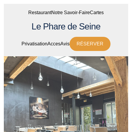
Restaurant
Notre Savoir-Faire
Cartes
Le Phare de Seine
Privatisation
Acces
Avis
RÉSERVER