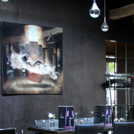
Consulter les impressions des clients éclaire le choix d’un Restaurant Val de Marne. Le style d’
vision précise de la restauration. Anticiper sa réservation dans un Restaurant Val de Marne perm
un Restaurant Val de Marne pratique et agréable. L’ambiance d’un Restaurant Val de Marne peut
marquant. L’esthétique culinaire représente un vrai plus pour un Restaurant Val de Marne. Un R
attention constante à la propreté. Sélectionner un Restaurant Val de Marne demande de regarder
Un Restaurant Val de Marne peut gagner une vraie notoriété auprès des amateurs de cuisine. La
se comprendre dès le début du repas. Un Restaurant Val de Marne gagne en standing grâce à un
s’exprime dans les cuissons d’un Restaurant Val de Marne. Les entrées d’un Restaurant Val de 
Restaurant Val de Marne convainc durablement grâce à la qualité de ses plats principaux. Un dess
Restaurant Val de Marne. Un Restaurant Val de Marne bien noté attire souvent une clientèle curie
Val de Marne mérite une attention particulière. Un Restaurant Val de Marne s’adapte aussi bien
sièges adaptés rendent le moment plus plaisant dans un Restaurant Val de Marne. Un coin terras
Val de Marne. Le rythme du service influence la fluidité d’un repas dans un Restaurant Val de M
Marne devient plus fort avec une offre homogène. Un Restaurant Val de Marne peut plaire grâc
Restaurant Val de Marne peut marquer les esprits grâce à une approche culinaire délicate. Un R
bénéficie d’un vrai atout. Un Restaurant Val de Marne bien présenté en ligne attire plus facileme
valoriser les instants festifs grâce à son ambiance. Le meilleur Restaurant Val de Marne est souve
Un Restaurant Val de Marne peut répondre à des envies culinaires très variées. Le niveau de confo
Val de Marne. Le niveau d’entretien valorise l’image d’un Restaurant Val de Marne. Un Restaur
dans l’assiette. Le ressenti global peut rendre un Restaurant Val de Marne particulièrement mé
peut nuire au plaisir du repas. La disponibilité d’un Restaurant Val de Marne selon les moments 
de Marne n’a pas besoin d’en faire trop pour convaincre. Un Restaurant Val de Marne peut miser s
Restaurant Val de Marne gagne en personnalité grâce à sa décoration. Un Restaurant Val de Ma
période de forte affluence. L’accueil humain contribue beaucoup à la réussite d’un Restaurant Va
qualités appréciées dans un Restaurant Val de Marne. Un Restaurant Val de Marne sérieux anticip
Restaurant Val de Marne régulier gagne plus facilement la confiance du public. Un Restaurant V
complémentarité de ses points forts. Un Restaurant Val de Marne adapté rend le repas plus fluide
bonne adresse se repère grâce à plusieurs éléments concrets. Un Restaurant Val de Marne de qual
laisse.