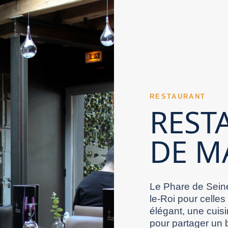
un Restaurant Val de Marne reflète souvent une
et de gagner en sérénité. Les familles apprécient
 transformer un simple dîner en souvenir
estaurant Val de Marne sérieux accorde une
 l’ensemble de l’expérience.
 singularité d’un Restaurant Val de Marne peut
e équipe soignée. Le savoir-faire technique
Marne peuvent déjà convaincre les convives. Un
ert réussi renforce l’image positive d’un
use et fidèle. L’offre boissons d’un Restaurant
 aux repas prévus qu’aux envies spontanées. Des
se peut différencier efficacement un Restaurant
arne. Le positionnement d’un Restaurant Val de
e à une cuisine abondante et savoureuse. Un
RESTAURANT
estaurant Val de Marne apprécié localement
nt l’attention. Un Restaurant Val de Marne peut
REST
nt celui qui combine tous les bons critères.
rt intérieur participe à l’image d’un Restaurant
ant Val de Marne compétent montre son niveau
morable. Un Restaurant Val de Marne trop bruyant
DE M
de la journée est importante. Un Restaurant Val
ur le raffinement pour se différencier. Un
rne bien organisé reste efficace même en
l de Marne. La clarté du menu fait partie des
e la disponibilité de ses recettes. Un
al de Marne gagne en valeur grâce à la
 et plus plaisant. Dans le Val-de-Marne, une
ité se mesure surtout à la satisfaction qu’il
Le Phare de Seine
le-Roi pour celles
élégant, une cuisi
pour partager un 