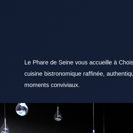
Le Phare de Seine vous accueille à Chois
cuisine bistronomique raffinée, authenti
moments conviviaux.
Identifier un Restaurant Val de Marne apprécié est un excellent point de départ pour bien mang
différents profils selon l’ambiance recherchée. Le cadre d’un Restaurant Val de Marne influence 
Restaurant Val de Marne gagne à proposer des choix variés et équilibrés. La fraîcheur des produi
Marne sérieux. Le sens du service peut transformer positivement l’expérience dans un Restaurant
Val de Marne participe au confort global de la sortie. Un Restaurant Val de Marne adapté au déjeu
journée, un Restaurant Val de Marne agréable renforce le plaisir de sortir. Un Restaurant Val d
aux échanges professionnels. La perception du prix joue un rôle important dans le choix d’un R
Val de Marne devient plus mémorable avec des plats phares. La régularité des prestations valor