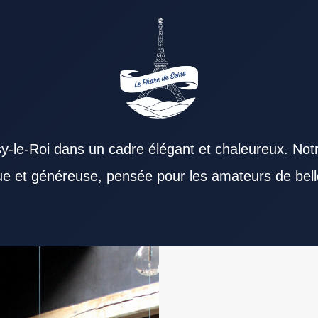
y-le-Roi dans un cadre élégant et chaleureux. Not
que et généreuse, pensée pour les amateurs de bell
er. Un Restaurant Val de Marne convient à
directement le plaisir du repas. Le menu d’un
ts reste essentielle dans tout Restaurant Val de
 Val de Marne. L’accessibilité d’un Restaurant
ner facilite les pauses repas. Pour terminer la
e Marne soigné offre un environnement favorable
estaurant Val de Marne. La carte d’un Restaurant
ise fortement un Restaurant Val de Marne.