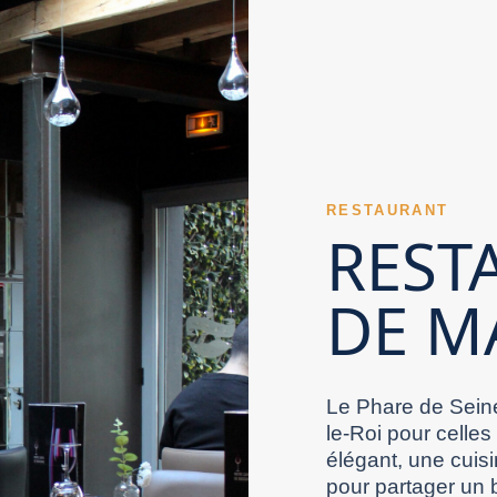
t Val de Marne peut valoriser des recettes du
rne permet de gagner en sérénité. Un Restaurant
, un Restaurant Val de Marne raffiné peut faire
cettes. La propreté reste un critère
server la cuisine, le service et le cadre.
univers d’un Restaurant Val de Marne se
ire immédiatement confiance. La précision en
 Marne peuvent déjà convaincre les convives. Un
dessert valorise souvent la créativité d’un
opper. Un Restaurant Val de Marne gagne en
itue parfois un avantage appréciable. Des sièges
Restaurant Val de Marne avec extérieur devient
arne. Le positionnement d’un Restaurant Val de
itive d’un Restaurant Val de Marne. La
RESTAURANT
ne gagne en solidité lorsqu’il plaît à sa
re choisi. Un Restaurant Val de Marne représente
REST
atisfaction générale qu’il procure.
nce d’un Restaurant Val de Marne se joue aussi
de Marne. Le professionnalisme culinaire valorise
âce à l’ensemble de son ambiance. Un
DE M
un Restaurant Val de Marne participent à sa
ence supérieure peut devenir la marque d’un
e Marne. Un Restaurant Val de Marne performant
expérience dans un Restaurant Val de Marne. La
arte affichée et plats disponibles est
seillé par ses clients satisfaits. Le charme
 de Marne adapté rend le repas plus fluide et
s critères. La force d’un Restaurant Val de
Le Phare de Seine
le-Roi pour celles
élégant, une cuisi
pour partager un 