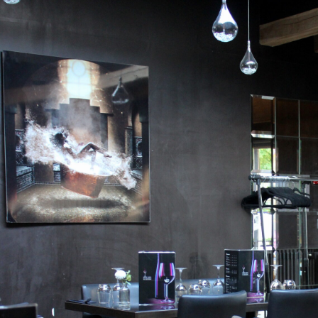
Les avis permettent de mieux cerner les points forts d’un Restaurant Val de Marne. Un Restauran
terroir comme des inspirations actuelles. Anticiper sa réservation dans un Restaurant Val de Ma
Val de Marne adapté aux familles offre un cadre rassurant pour tous. Pour une occasion spéciale
la différence. La qualité perçue d’un Restaurant Val de Marne passe aussi par l’apparence des re
incontournable dans un Restaurant Val de Marne. Évaluer un Restaurant Val de Marne suppose d’ob
Un Restaurant Val de Marne peut gagner une vraie notoriété auprès des amateurs de cuisine. L’
découvre dès les premières minutes. Un Restaurant Val de Marne avec une équipe attentive insp
cuisine fait partie des forces d’un Restaurant Val de Marne. Les entrées d’un Restaurant Val de
Restaurant Val de Marne se juge beaucoup sur l’exécution de ses plats principaux. Le moment du 
Restaurant Val de Marne. La réputation numérique aide un Restaurant Val de Marne à se dével
attractivité avec une offre boissons cohérente. La flexibilité d’un Restaurant Val de Marne const
adaptés rendent le moment plus plaisant dans un Restaurant Val de Marne. Aux beaux jours, un 
très recherché. La fluidité du repas dépend souvent de l’organisation d’un Restaurant Val de M
Marne devient plus fort avec une offre homogène. La générosité culinaire participe à l’image pos
délicatesse des recettes apporte du relief à un Restaurant Val de Marne. Un Restaurant Val de Mar
clientèle de proximité. Un Restaurant Val de Marne attractif en ligne augmente ses chances d’êt
souvent une belle option pour célébrer. L’intérêt d’un Restaurant Val de Marne se révèle dans la s
Un Restaurant Val de Marne répond généralement à plusieurs besoins de restauration. L’expérie
dans la qualité de la salle. La propreté visuelle améliore l’accueil perçu dans un Restaurant Val 
fortement un Restaurant Val de Marne. Un Restaurant Val de Marne peut devenir inoubliable gr
Restaurant Val de Marne agréable veille souvent à l’équilibre sonore de sa salle. Les horaires d’
facilité d’accès. La clarté de l’offre contribue à la réussite d’un Restaurant Val de Marne. L’exig
Restaurant Val de Marne. L’univers décoratif contribue à la mémorisation d’un Restaurant Val d
sait gérer l’affluence sans dégrader la qualité. La qualité relationnelle du personnel enrichit l’
présentation de l’offre influence aussi l’image d’un Restaurant Val de Marne. La cohérence entre c
importante dans un Restaurant Val de Marne. Un Restaurant Val de Marne apprécié est souvent con
d’un Restaurant Val de Marne tient souvent à l’équilibre de tous ses éléments. Un Restaurant Val
plus plaisant. Dans le Val-de-Marne, trouver la bonne table demande surtout de comparer les bon
Marne tient à la qualité complète de son accueil.