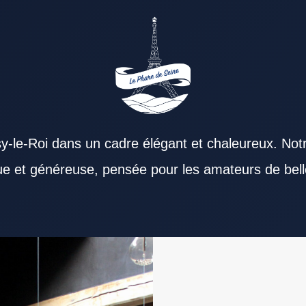
y-le-Roi dans un cadre élégant et chaleureux. Not
que et généreuse, pensée pour les amateurs de bell
. Un Restaurant Val de Marne peut séduire aussi
ore nettement le moment passé à table. Une
 Val de Marne convaincant accorde une grande
staurant Val de Marne. L’accessibilité d’un
ble de servir rapidement séduit les actifs. Le
taurant Val de Marne représente une option
esse de son offre. La personnalité culinaire d’un
davantage confiance lorsqu’il reste constant.