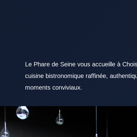
Le Phare de Seine vous accueille à Chois
cuisine bistronomique raffinée, authenti
moments conviviaux.
Trouver un Restaurant Val de Marne de qualité devient plus simple avec les bonnes informations
bien les habitants que les visiteurs de passage. Le confort d’un Restaurant Val de Marne améli
sélection de plats cohérente valorise efficacement un Restaurant Val de Marne. Un Restaurant
importance à la qualité des produits. L’attention portée aux clients améliore la réputation d’un Re
Restaurant Val de Marne participe au confort global de la sortie. Un Restaurant Val de Marne capa
soir, un Restaurant Val de Marne chaleureux attire ceux qui recherchent un bon moment. Un Res
intéressante pour un déjeuner d’affaires. Un Restaurant Val de Marne compétitif séduit par la just
Restaurant Val de Marne repose souvent sur ses spécialités. Un Restaurant Val de Marne inspire 