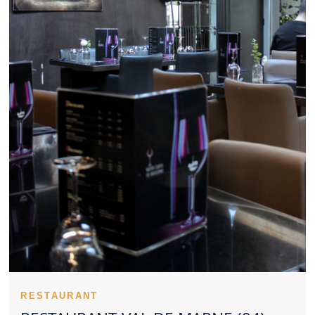
pour un déjeuner d’affaires. Un Restaurant Val de Marne
convainc plus facilement lorsqu’il reste cohérent sur les prix. Les
spécialités proposées par un Restaurant Val de Marne peuvent
créer une vraie identité. La constance du service et des plats
aide un Restaurant Val de Marne à fidéliser. Les avis permettent
de mieux cerner les points forts d’un Restaurant Val de Marne.
Un Restaurant Val de Marne peut séduire avec un style culinaire
classique ou créatif. La réservation améliore souvent le confort
lorsqu’on vise un Restaurant Val de Marne connu. Un
Restaurant Val de Marne convivial peut répondre aux attentes
des familles. Pour une occasion spéciale, un Restaurant Val de
Marne raffiné peut faire la différence. Un Restaurant Val de
Marne gagne en attractivité grâce à une belle présentation. La
propreté reste un critère incontournable dans un Restaurant Val
de Marne. L’intérêt d’un Restaurant Val de Marne repose
souvent sur une combinaison de points forts.
Un Restaurant Val de Marne peut construire une solide
réputation avec le temps. L’âme d’un Restaurant Val de Marne
se dévoile rapidement au client. L’implication de l’équipe fait
progresser la perception d’un Restaurant Val de Marne. Le
savoir-faire technique s’exprime dans les cuissons d’un
Restaurant Val de Marne. Les premières assiettes servies dans
RESTAURANT
un Restaurant Val de Marne créent une première impression. Un