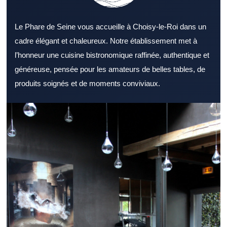
Le Phare de Seine vous accueille à Choisy-le-Roi dans un
cadre élégant et chaleureux. Notre établissement met à
l’honneur une cuisine bistronomique raffinée, authentique et
généreuse, pensée pour les amateurs de belles tables, de
produits soignés et de moments conviviaux.
Explorer un Restaurant Val de Marne attractif permet de
combiner saveurs, service et confort. Un Restaurant Val de
Marne s’adresse aussi bien aux couples qu’aux groupes d’amis.
Le décor d’un Restaurant Val de Marne reste un critère souvent
déterminant. Un menu complet permet à un Restaurant Val de
Marne de toucher un public plus large. Des produits bien choisis
renforcent l’image d’un Restaurant Val de Marne. La disponibilité
de l’équipe compte beaucoup dans un Restaurant Val de Marne.
Un Restaurant Val de Marne bien placé facilite les sorties entre
amis ou en famille. Un Restaurant Val de Marne performant le
midi gagne la confiance des habitués. Un Restaurant Val de
Marne propice à la détente convient parfaitement au dîner. Un
Restaurant Val de Marne représente une option intéressante