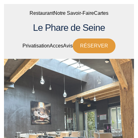
Restaurant
Notre Savoir-Faire
Cartes
Le Phare de Seine
Privatisation
Acces
Avis
RÉSERVER