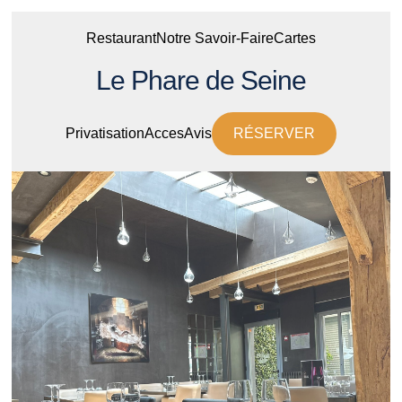
Restaurant
Notre Savoir-Faire
Cartes
Le Phare de Seine
Privatisation
Acces
Avis
RÉSERVER