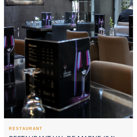
s’accorder avec un Restaurant Val de Marne de qualité. Un
Restaurant Val de Marne compétitif séduit par la justesse de son
offre. Un Restaurant Val de Marne gagne en visibilité lorsqu’il
affirme sa signature culinaire. Un Restaurant Val de Marne
sérieux veille à maintenir le même niveau d’exigence. Les avis
clients aident souvent à mieux choisir un Restaurant Val de
Marne. Un Restaurant Val de Marne peut choisir une identité
gourmande authentique ou contemporaine. L’anticipation reste
une bonne habitude pour profiter d’un Restaurant Val de Marne
dans les meilleures conditions. Un Restaurant Val de Marne
approprié aux repas en famille crée une expérience plus simple.
Un Restaurant Val de Marne représente parfois un beau choix
pour un dîner en duo. La qualité perçue d’un Restaurant Val de
Marne passe aussi par l’apparence des recettes. La propreté
d’un Restaurant Val de Marne reste indissociable d’une
expérience réussie. Évaluer un Restaurant Val de Marne
suppose d’observer la cuisine, le service et le cadre.
Un Restaurant Val de Marne peut gagner une vraie notoriété
auprès des amateurs de cuisine. Le positionnement d’un
Restaurant Val de Marne se remarque très vite sur place. Le
professionnalisme des serveurs soutient la qualité d’un
Restaurant Val de Marne. Le savoir-faire technique s’exprime
RESTAURANT
dans les cuissons d’un Restaurant Val de Marne. Le début du