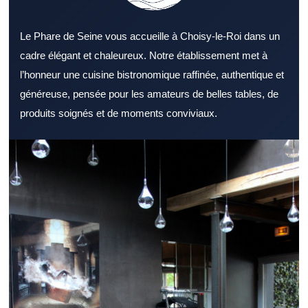
Le Phare de Seine vous accueille à Choisy-le-Roi dans un
cadre élégant et chaleureux. Notre établissement met à
l’honneur une cuisine bistronomique raffinée, authentique et
généreuse, pensée pour les amateurs de belles tables, de
produits soignés et de moments conviviaux.
Choisir un Restaurant Val de Marne adapté à ses envies
demande un minimum de repères. Un Restaurant Val de Marne
reste une solution appréciée pour partager un repas agréable. Le
décor d’un Restaurant Val de Marne reste un critère souvent
déterminant. Le menu d’un Restaurant Val de Marne gagne à
proposer des choix variés et équilibrés. La fraîcheur des produits
reste essentielle dans tout Restaurant Val de Marne sérieux. Un
bon accueil permet à un Restaurant Val de Marne de se
distinguer rapidement. Un Restaurant Val de Marne bien placé
facilite les sorties entre amis ou en famille. Pour la pause
méridienne, un Restaurant Val de Marne dynamique attire
naturellement. Un Restaurant Val de Marne accueillant est idéal
pour un dîner détendu. Le cadre professionnel peut très bien