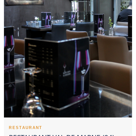
renforce le plaisir de sortir. Le cadre professionnel peut très bien
s’accorder avec un Restaurant Val de Marne de qualité. Un
Restaurant Val de Marne convainc plus facilement lorsqu’il reste
cohérent sur les prix. Des spécialités réussies participent à la
réputation d’un Restaurant Val de Marne. Un Restaurant Val de
Marne fiable se distingue par sa constance. L’opinion des clients
constitue un indicateur intéressant pour évaluer un Restaurant
Val de Marne. Le style d’un Restaurant Val de Marne reflète
souvent une vision précise de la restauration. Prévoir sa table
dans un Restaurant Val de Marne facilite l’organisation de la
sortie. Un Restaurant Val de Marne convivial peut répondre aux
attentes des familles. Un Restaurant Val de Marne représente
parfois un beau choix pour un dîner en duo. Une présentation
travaillée constitue un atout supplémentaire pour un Restaurant
Val de Marne. Un Restaurant Val de Marne sérieux accorde une
attention constante à la propreté. Un Restaurant Val de Marne
convaincant rassemble plusieurs qualités complémentaires.
Un Restaurant Val de Marne peut se faire remarquer par son
sérieux culinaire. L’identité d’un Restaurant Val de Marne se
perçoit souvent dès l’arrivée. Un Restaurant Val de Marne avec
une équipe attentive inspire immédiatement confiance. La
maîtrise culinaire d’un Restaurant Val de Marne passe aussi par
RESTAURANT
ses cuissons. Les premières assiettes servies dans un