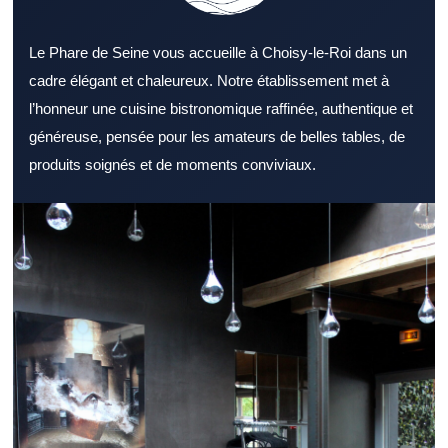
Le Phare de Seine vous accueille à Choisy-le-Roi dans un
cadre élégant et chaleureux. Notre établissement met à
l’honneur une cuisine bistronomique raffinée, authentique et
généreuse, pensée pour les amateurs de belles tables, de
produits soignés et de moments conviviaux.
Chercher un Restaurant Val de Marne réputé offre davantage de
chances de vivre une belle expérience. Un Restaurant Val de
Marne intéresse de nombreux gourmands à la recherche d’une
bonne table. Le style d’un Restaurant Val de Marne peut
transformer un repas ordinaire en belle sortie. Un menu complet
permet à un Restaurant Val de Marne de toucher un public plus
large. Un Restaurant Val de Marne convaincant accorde une
grande importance à la qualité des produits. Le sens du service
peut transformer positivement l’expérience dans un Restaurant
Val de Marne. Un Restaurant Val de Marne accessible attire plus
facilement une clientèle régulière. Lors d’un repas rapide, un
Restaurant Val de Marne bien rythmé fait la différence. Pour
terminer la journée, un Restaurant Val de Marne agréable