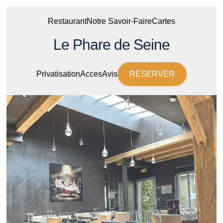
Restaurant
Notre Savoir-Faire
Cartes
Le Phare de Seine
Privatisation
Acces
Avis
RÉSERVER