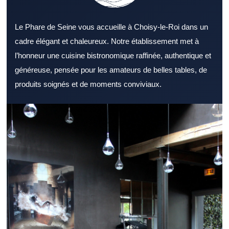
Le Phare de Seine vous accueille à Choisy-le-Roi dans un
cadre élégant et chaleureux. Notre établissement met à
l’honneur une cuisine bistronomique raffinée, authentique et
généreuse, pensée pour les amateurs de belles tables, de
produits soignés et de moments conviviaux.
S’orienter vers un Restaurant Val de Marne reconnu rassure
avant de réserver une table. Un Restaurant Val de Marne attire
autant les familles que les professionnels en déplacement. Le
confort d’un Restaurant Val de Marne améliore nettement le
moment passé à table. L’offre d’un Restaurant Val de Marne
devient plus attractive lorsqu’elle reste diversifiée. La qualité des
produits fait partie des fondamentaux d’un Restaurant Val de
Marne. L’attention portée aux clients améliore la réputation d’un
Restaurant Val de Marne. La situation géographique d’un
Restaurant Val de Marne reste un critère pratique important.
Pour la pause méridienne, un Restaurant Val de Marne
dynamique attire naturellement. Un Restaurant Val de Marne
accueillant est idéal pour un dîner détendu. Pour recevoir des