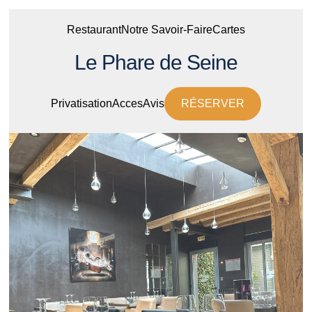
Restaurant
Notre Savoir-Faire
Cartes
Le Phare de Seine
Privatisation
Acces
Avis
RÉSERVER