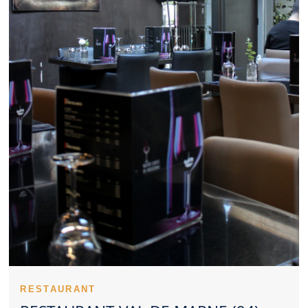
partenaires, un Restaurant Val de Marne sérieux peut être
pertinent. La maîtrise des prix renforce la satisfaction des clients
d’un Restaurant Val de Marne. La singularité d’un Restaurant Val
de Marne peut naître de ses meilleures recettes. La constance
du service et des plats aide un Restaurant Val de Marne à
fidéliser. Les notes et commentaires offrent un aperçu concret
d’un Restaurant Val de Marne. Le style d’un Restaurant Val de
Marne reflète souvent une vision précise de la restauration.
L’anticipation reste une bonne habitude pour profiter d’un
Restaurant Val de Marne dans les meilleures conditions. La
dimension familiale peut renforcer l’image positive d’un
Restaurant Val de Marne. Pour une occasion spéciale, un
Restaurant Val de Marne raffiné peut faire la différence. Un
Restaurant Val de Marne peut marquer les esprits par le soin
visuel apporté à ses plats. La qualité d’entretien d’un Restaurant
Val de Marne influence immédiatement le ressenti. Un bon
Restaurant Val de Marne se juge sur la qualité globale de sa
proposition.
Un Restaurant Val de Marne peut se faire remarquer par son
sérieux culinaire. La singularité d’un Restaurant Val de Marne
peut se comprendre dès le début du repas. Un Restaurant Val
de Marne servi par un personnel disponible rassure rapidement.
RESTAURANT
Le respect des cuissons contribue à la réussite d’un Restaurant