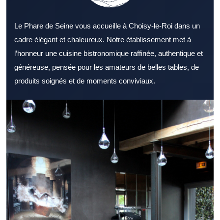
Le Phare de Seine vous accueille à Choisy-le-Roi dans un
cadre élégant et chaleureux. Notre établissement met à
l’honneur une cuisine bistronomique raffinée, authentique et
généreuse, pensée pour les amateurs de belles tables, de
produits soignés et de moments conviviaux.
Opter pour un Restaurant Val de Marne bien situé peut faire
toute la différence pour une sortie. Un Restaurant Val de Marne
s’adresse aussi bien aux couples qu’aux groupes d’amis.
L’ambiance d’un Restaurant Val de Marne participe fortement à
la qualité de l’expérience. Le menu d’un Restaurant Val de Marne
gagne à proposer des choix variés et équilibrés. La fraîcheur des
produits reste essentielle dans tout Restaurant Val de Marne
sérieux. Un accueil chaleureux renforce naturellement l’attrait
d’un Restaurant Val de Marne. Un Restaurant Val de Marne bien
situé améliore l’expérience dès l’arrivée. Un Restaurant Val de
Marne capable de servir rapidement séduit les actifs. En soirée,
un Restaurant Val de Marne confortable devient un cadre parfait
pour partager. Le cadre professionnel peut très bien s’accorder