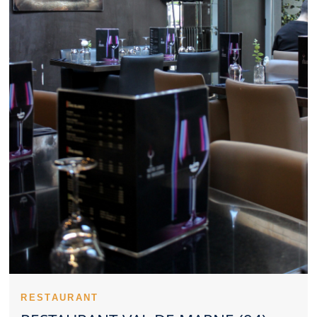
avec un Restaurant Val de Marne de qualité. Un Restaurant Val
de Marne convainc plus facilement lorsqu’il reste cohérent sur
les prix. Les recettes emblématiques donnent du relief à un
Restaurant Val de Marne. Un Restaurant Val de Marne reconnu
doit souvent sa réputation à sa régularité. L’opinion des clients
constitue un indicateur intéressant pour évaluer un Restaurant
Val de Marne. Un Restaurant Val de Marne peut mettre en avant
une cuisine traditionnelle ou moderne. Réserver un Restaurant
Val de Marne à l’avance peut éviter bien des déconvenues. La
dimension familiale peut renforcer l’image positive d’un
Restaurant Val de Marne. L’ambiance d’un Restaurant Val de
Marne peut transformer un simple dîner en souvenir marquant.
La qualité perçue d’un Restaurant Val de Marne passe aussi par
l’apparence des recettes. La tenue des lieux participe fortement
à l’image d’un Restaurant Val de Marne. L’intérêt d’un Restaurant
Val de Marne repose souvent sur une combinaison de points
forts.
Un Restaurant Val de Marne peut se faire remarquer par son
sérieux culinaire. L’ambition d’un Restaurant Val de Marne
transparaît à travers son environnement. Un Restaurant Val de
Marne avec une équipe attentive inspire immédiatement
confiance. La justesse des préparations soutient la réputation
RESTAURANT
d’un Restaurant Val de Marne. Les premières assiettes servies