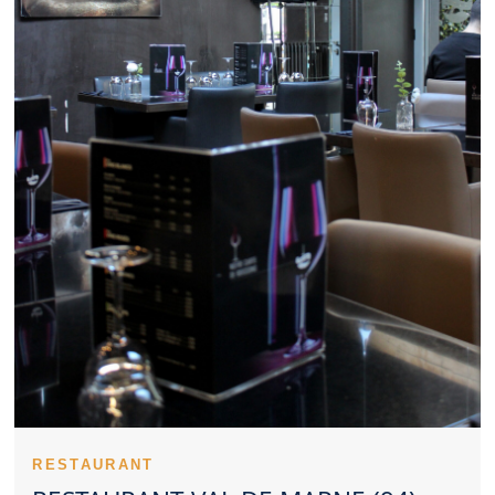
Restaurant Val de Marne bien tenu reste approprié. La
perception du prix joue un rôle important dans le choix d’un
Restaurant Val de Marne. La personnalité culinaire d’un
Restaurant Val de Marne repose souvent sur ses spécialités. La
régularité des prestations valorise fortement un Restaurant Val
de Marne. Les notes et commentaires offrent un aperçu concret
d’un Restaurant Val de Marne. La cuisine d’un Restaurant Val de
Marne peut s’orienter vers la tradition ou l’innovation. Réserver
tôt un Restaurant Val de Marne aide à obtenir le créneau
souhaité. Les familles apprécient un Restaurant Val de Marne
pratique et agréable. Un Restaurant Val de Marne élégant
convient parfaitement aux repas à deux. Des plats soignés
valorisent immédiatement un Restaurant Val de Marne. La
propreté reste un critère incontournable dans un Restaurant Val
de Marne. Choisir un Restaurant Val de Marne revient souvent à
rechercher un équilibre complet.
Un Restaurant Val de Marne peut construire une solide
réputation avec le temps. Le ton donné par un Restaurant Val de
Marne s’installe dès le premier contact. L’implication de l’équipe
fait progresser la perception d’un Restaurant Val de Marne. La
maîtrise culinaire d’un Restaurant Val de Marne passe aussi par
ses cuissons. Les entrées d’un Restaurant Val de Marne
RESTAURANT
donnent souvent le ton du repas. La réussite des plats