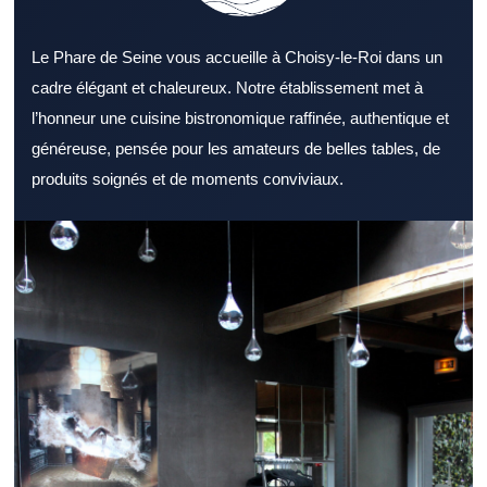
Le Phare de Seine vous accueille à Choisy-le-Roi dans un
cadre élégant et chaleureux. Notre établissement met à
l’honneur une cuisine bistronomique raffinée, authentique et
généreuse, pensée pour les amateurs de belles tables, de
produits soignés et de moments conviviaux.
Sélectionner un Restaurant Val de Marne sérieux aide à profiter
pleinement d’un bon repas. Un Restaurant Val de Marne peut
répondre à des attentes variées selon l’occasion. Le style d’un
Restaurant Val de Marne peut transformer un repas ordinaire en
belle sortie. Une sélection de plats cohérente valorise
efficacement un Restaurant Val de Marne. L’utilisation de
produits frais reste un repère fiable pour juger un Restaurant Val
de Marne. La disponibilité de l’équipe compte beaucoup dans un
Restaurant Val de Marne. La localisation d’un Restaurant Val de
Marne joue souvent sur la décision finale. Pour la pause
méridienne, un Restaurant Val de Marne dynamique attire
naturellement. Un Restaurant Val de Marne accueillant est idéal
pour un dîner détendu. Pour une rencontre professionnelle, un