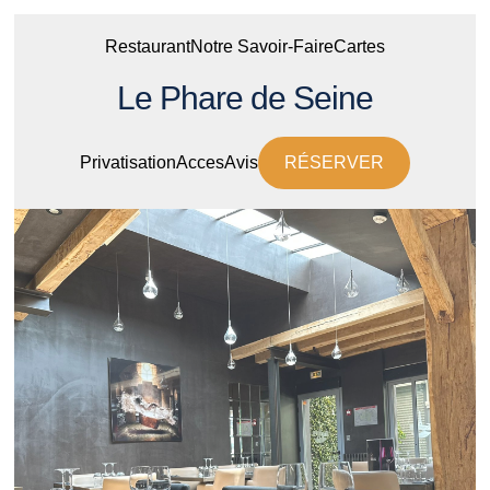
Restaurant
Notre Savoir-Faire
Cartes
Le Phare de Seine
Privatisation
Acces
Avis
RÉSERVER