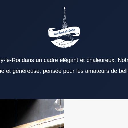
y-le-Roi dans un cadre élégant et chaleureux. Not
que et généreuse, pensée pour les amateurs de bell
 Restaurant Val de Marne peut répondre à des
r positivement les convives. Les plats d’un
Restaurant Val de Marne gagne en saveur grâce à
clientèle. Un Restaurant Val de Marne accessible
ilite les pauses repas. Pour un repas en soirée,
l de Marne représente une option intéressante
iveau de qualité pour son tarif. Un Restaurant
ité compte beaucoup dans un Restaurant Val de