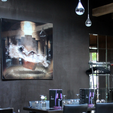
Marne. Les expériences partagées donnent une première idée d’un Restaurant Val de Marne. Le 
de Marne peut varier selon son concept. Un Restaurant Val de Marne apprécié peut afficher rapi
familial constitue un atout supplémentaire pour un Restaurant Val de Marne. L’ambiance d’un Re
simple dîner en souvenir marquant. Un Restaurant Val de Marne gagne en attractivité grâce à une 
Restaurant Val de Marne influence immédiatement le ressenti. Un Restaurant Val de Marne attract
accueil.
Un Restaurant Val de Marne peut marquer son territoire par la satisfaction qu’il procure. L’univ
les premières minutes. Le professionnalisme des serveurs soutient la qualité d’un Restaurant Val 
forces d’un Restaurant Val de Marne. Le début du repas révèle souvent la qualité d’un Restaura
détermine souvent la satisfaction dans un Restaurant Val de Marne. Un dessert réussi renforce l
Les bonnes évaluations renforcent naturellement l’attractivité d’un Restaurant Val de Marne. La 
l’offre d’un Restaurant Val de Marne. La flexibilité d’un Restaurant Val de Marne constitue parfo
contribue à la qualité perçue d’un Restaurant Val de Marne. Aux beaux jours, un Restaurant Val 
La gestion du temps fait partie des qualités d’un Restaurant Val de Marne. L’harmonie de la propos
de Marne. Des assiettes généreuses renforcent la satisfaction dans un Restaurant Val de Marne
démarquer avec une cuisine élégante. Un Restaurant Val de Marne gagne en solidité lorsqu’il plaî
de Marne bien présenté en ligne attire plus facilement l’attention. Un Restaurant Val de Marne pe
pertinence d’un Restaurant Val de Marne se mesure à la cohérence de l’expérience vécue.
Un Restaurant Val de Marne attire souvent des clients aux goûts très différents. L’agencement de 
Restaurant Val de Marne. La qualité d’entretien renforce la réputation d’un Restaurant Val de Ma
l’image d’un Restaurant Val de Marne. Un Restaurant Val de Marne apprécié sait souvent créer
de Marne trop bruyant peut nuire au plaisir du repas. La souplesse horaire représente un atout
Val de Marne peut miser sur une formule claire et bien exécutée. Un Restaurant Val de Marne pr
d’excellence. Le soin décoratif renforce immédiatement l’identité d’un Restaurant Val de Marne. 
apparaît clairement lors des services chargés. Le sourire reste un détail simple mais puissant 
Val de Marne bien organisé dans sa carte rassure davantage. Un Restaurant Val de Marne inspir
accessible. Le conseil d’un proche peut orienter vers un excellent Restaurant Val de Marne. L’in
souvent sur une belle cohérence d’ensemble. Un Restaurant Val de Marne adapté rend le repas plu
Marne, trouver la bonne table demande surtout de comparer les bons critères. La vraie valeur d’
ressenti final.