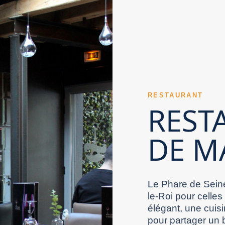
positionnement culinaire d’un Restaurant Val
dement complet aux heures clés. Le confort
staurant Val de Marne peut transformer un
belle présentation. La qualité d’entretien d’un
if associe généralement confort, saveur et
ers d’un Restaurant Val de Marne se découvre dès
de Marne. La précision en cuisine fait partie des
nt Val de Marne. Le niveau des plats principaux
’image positive d’un Restaurant Val de Marne.
diversité des boissons complète efficacement
is un avantage appréciable. Le niveau de confort
de Marne avec extérieur devient très recherché.
ition améliore la crédibilité d’un Restaurant Val
RESTAURANT
. Un Restaurant Val de Marne peut se
t à sa clientèle de proximité. Un Restaurant Val
REST
ut offrir un cadre adapté aux célébrations. La
la salle soutient la qualité perçue d’un
rne. La qualité technique des recettes renforce
DE M
 une atmosphère mémorable. Un Restaurant Val
 pour un Restaurant Val de Marne. Un Restaurant
emium peut séduire une clientèle en quête
L’organisation d’un Restaurant Val de Marne
dans un Restaurant Val de Marne. Un Restaurant
e confiance quand son offre reste réellement
térêt d’un Restaurant Val de Marne repose
s fluide et plus plaisant. Dans le Val-de-
Le Phare de Seine
un Restaurant Val de Marne se révèle dans le
le-Roi pour celles
élégant, une cuisi
pour partager un 