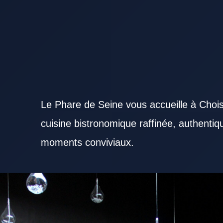
Le Phare de Seine vous accueille à Chois
cuisine bistronomique raffinée, authenti
moments conviviaux.
Sélectionner un Restaurant Val de Marne sérieux aide à profiter pleinement d’un bon repas. Un
attentes variées selon l’occasion. L’ambiance générale d’un Restaurant Val de Marne peut marque
Restaurant Val de Marne doivent répondre à plusieurs préférences gustatives. La cuisine d’un 
des ingrédients frais. La réactivité du personnel aide un Restaurant Val de Marne à fidéliser sa 
attire plus facilement une clientèle régulière. Un Restaurant Val de Marne adapté au déjeuner fac
un Restaurant Val de Marne à l’atmosphère travaillée reste un excellent choix. Un Restaurant Va
pour un déjeuner d’affaires. Un Restaurant Val de Marne attractif propose généralement un bon n
Val de Marne gagne en visibilité lorsqu’il affirme sa signature culinaire. La stabilité de la qual