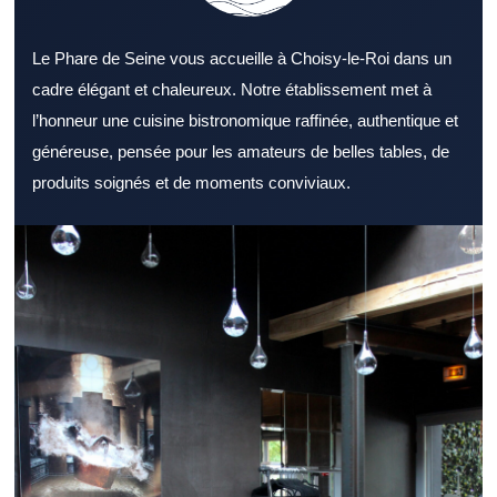
Le Phare de Seine vous accueille à Choisy-le-Roi dans un
cadre élégant et chaleureux. Notre établissement met à
l’honneur une cuisine bistronomique raffinée, authentique et
généreuse, pensée pour les amateurs de belles tables, de
produits soignés et de moments conviviaux.
Chercher un Restaurant Val de Marne réputé offre davantage de
chances de vivre une belle expérience. Un Restaurant Val de
Marne peut séduire aussi bien les habitants que les visiteurs de
passage. L’environnement d’un Restaurant Val de Marne
contribue au bien-être des clients. Une carte bien pensée dans
un Restaurant Val de Marne renforce l’intérêt des clients. La
sélection des ingrédients valorise immédiatement un Restaurant
Val de Marne. Le professionnalisme du personnel valorise un
Restaurant Val de Marne aux yeux des convives. Un Restaurant
Val de Marne bien placé facilite les sorties entre amis ou en
famille. Un Restaurant Val de Marne adapté au déjeuner facilite
les pauses repas. Pour terminer la journée, un Restaurant Val de
Marne agréable renforce le plaisir de sortir. Un Restaurant Val de