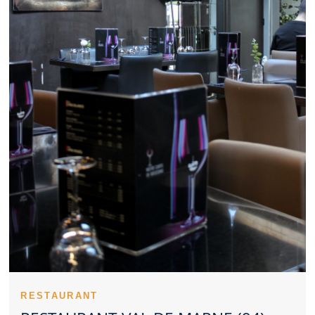
Marne peut aussi convenir à un repas professionnel bien
organisé. Le rapport qualité prix d’un Restaurant Val de Marne
fait souvent partie des critères décisifs. Des plats typiques
permettent à un Restaurant Val de Marne de marquer les
esprits. Un Restaurant Val de Marne gagne la confiance des
clients grâce à une qualité suivie. Consulter les impressions des
clients éclaire le choix d’un Restaurant Val de Marne. Un
Restaurant Val de Marne peut séduire avec un style culinaire
classique ou créatif. Dans certains cas, réserver un Restaurant
Val de Marne devient presque indispensable. Un Restaurant Val
de Marne approprié aux repas en famille crée une expérience
plus simple. Un Restaurant Val de Marne avec une belle
atmosphère convient bien aux couples. Une présentation
travaillée constitue un atout supplémentaire pour un Restaurant
Val de Marne. La propreté d’un Restaurant Val de Marne reste
indissociable d’une expérience réussie. Le choix d’un Restaurant
Val de Marne se fait plus facilement avec une vision d’ensemble.
Un Restaurant Val de Marne peut se faire remarquer par son
sérieux culinaire. Le caractère d’un Restaurant Val de Marne se
lit souvent dès l’entrée. Le sérieux du personnel renforce la
crédibilité d’un Restaurant Val de Marne. Le soin technique
apporté aux plats élève un Restaurant Val de Marne. Les
RESTAURANT
premières assiettes servies dans un Restaurant Val de Marne