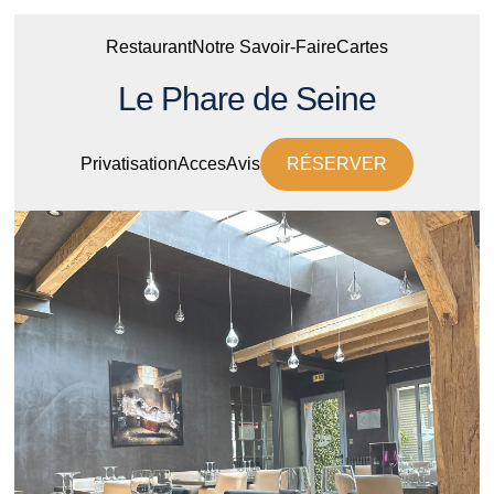
Restaurant
Notre Savoir-Faire
Cartes
Le Phare de Seine
Privatisation
Acces
Avis
RÉSERVER