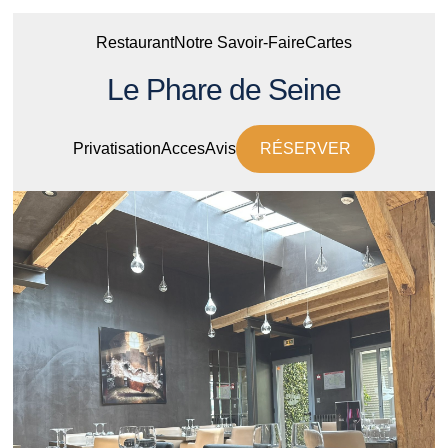
Restaurant
Notre Savoir-Faire
Cartes
Le Phare de Seine
Privatisation
Acces
Avis
RÉSERVER