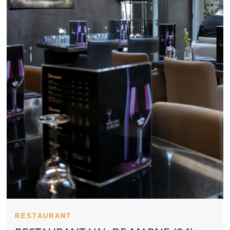
représente une option intéressante pour un déjeuner d’affaires.
Le positionnement tarifaire influence directement l’image d’un
Restaurant Val de Marne. La personnalité culinaire d’un
Restaurant Val de Marne repose souvent sur ses spécialités. Un
Restaurant Val de Marne inspire davantage confiance lorsqu’il
reste constant. Les retours d’expérience peuvent orienter
utilement vers un Restaurant Val de Marne. Un Restaurant Val
de Marne peut valoriser des recettes du terroir comme des
inspirations actuelles. Dans certains cas, réserver un
Restaurant Val de Marne devient presque indispensable. Un
Restaurant Val de Marne convivial peut répondre aux attentes
des familles. Pour un tête-à-tête, un Restaurant Val de Marne à
l’ambiance douce est idéal. La qualité perçue d’un Restaurant
Val de Marne passe aussi par l’apparence des recettes. Un
Restaurant Val de Marne propre rassure naturellement les
clients. L’expérience dans un Restaurant Val de Marne dépend
d’un ensemble cohérent de critères.
Un Restaurant Val de Marne peut rapidement devenir une table
recherchée. L’univers d’un Restaurant Val de Marne se
découvre dès les premières minutes. Un Restaurant Val de
Marne gagne en standing grâce à une équipe soignée. La
précision en cuisine fait partie des forces d’un Restaurant Val de
RESTAURANT
Marne. La mise en bouche d’un Restaurant Val de Marne