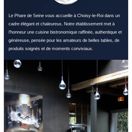
Le Phare de Seine vous accueille à Choisy-le-Roi dans un
cadre élégant et chaleureux. Notre établissement met à
l’honneur une cuisine bistronomique raffinée, authentique et
généreuse, pensée pour les amateurs de belles tables, de
produits soignés et de moments conviviaux.
Trouver un Restaurant Val de Marne de qualité devient plus
simple avec les bonnes informations. Un Restaurant Val de
Marne représente une option idéale pour de nombreux types de
repas. L’atmosphère proposée par un Restaurant Val de Marne
compte autant que la cuisine. Le menu d’un Restaurant Val de
Marne gagne à proposer des choix variés et équilibrés. Un
Restaurant Val de Marne performant mise souvent sur la
fraîcheur des matières premières. Le professionnalisme du
personnel valorise un Restaurant Val de Marne aux yeux des
convives. L’accessibilité d’un Restaurant Val de Marne participe
au confort global de la sortie. Pour un repas du midi, un
Restaurant Val de Marne réactif représente un vrai plus. Le soir,
un Restaurant Val de Marne chaleureux attire ceux qui