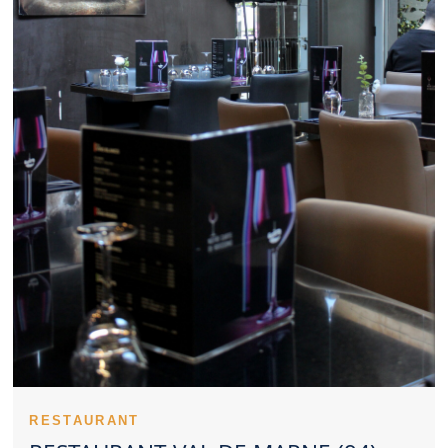
recherchent un bon moment. Un Restaurant Val de Marne
représente une option intéressante pour un déjeuner d’affaires.
La perception du prix joue un rôle important dans le choix d’un
Restaurant Val de Marne. L’identité d’un Restaurant Val de
Marne se renforce avec des plats bien reconnaissables. Un
Restaurant Val de Marne gagne la confiance des clients grâce à
une qualité suivie. Les retours d’expérience peuvent orienter
utilement vers un Restaurant Val de Marne. Un Restaurant Val
de Marne peut séduire avec un style culinaire classique ou
créatif. Dans certains cas, réserver un Restaurant Val de Marne
devient presque indispensable. La dimension familiale peut
renforcer l’image positive d’un Restaurant Val de Marne. Le
charme d’un Restaurant Val de Marne participe à la réussite d’un
dîner romantique. Des plats soignés valorisent immédiatement
un Restaurant Val de Marne. La propreté d’un Restaurant Val de
Marne reste indissociable d’une expérience réussie.
Sélectionner un Restaurant Val de Marne demande de regarder
l’ensemble de l’expérience.
Un Restaurant Val de Marne peut gagner une vraie notoriété
auprès des amateurs de cuisine. L’identité d’un Restaurant Val
de Marne se perçoit souvent dès l’arrivée. La présence d’une
équipe efficace aide un Restaurant Val de Marne à se distinguer.
RESTAURANT
La justesse des préparations soutient la réputation d’un