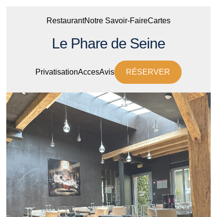
Restaurant
Notre Savoir-Faire
Cartes
Le Phare de Seine
Privatisation
Acces
Avis
RÉSERVER