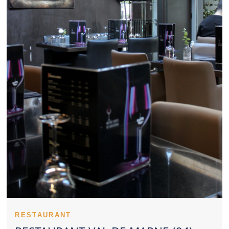
partenaires, un Restaurant Val de Marne sérieux peut être
pertinent. Le bon équilibre entre tarif et prestation compte
beaucoup pour un Restaurant Val de Marne. Des plats typiques
permettent à un Restaurant Val de Marne de marquer les
esprits. Un Restaurant Val de Marne inspire davantage
confiance lorsqu’il reste constant. Consulter les impressions des
clients éclaire le choix d’un Restaurant Val de Marne. Un
Restaurant Val de Marne peut mettre en avant une cuisine
traditionnelle ou moderne. La réservation améliore souvent le
confort lorsqu’on vise un Restaurant Val de Marne connu. La
dimension familiale peut renforcer l’image positive d’un
Restaurant Val de Marne. Un Restaurant Val de Marne intimiste
favorise les moments privilégiés. Le dressage des plats soutient
l’identité haut de gamme d’un Restaurant Val de Marne.
L’exigence en matière d’hygiène valorise tout Restaurant Val de
Marne. Un bon Restaurant Val de Marne se juge sur la qualité
globale de sa proposition.
Un Restaurant Val de Marne peut marquer son territoire par la
satisfaction qu’il procure. Le positionnement d’un Restaurant Val
de Marne se remarque très vite sur place. Un personnel
accueillant constitue un avantage notable pour un Restaurant Val
de Marne. La justesse des préparations soutient la réputation
RESTAURANT
d’un Restaurant Val de Marne. Les entrées permettent à un