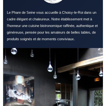
Le Phare de Seine vous accueille à Choisy-le-Roi dans un
cadre élégant et chaleureux. Notre établissement met à
l’honneur une cuisine bistronomique raffinée, authentique et
généreuse, pensée pour les amateurs de belles tables, de
produits soignés et de moments conviviaux.
Choisir un Restaurant Val de Marne adapté à ses envies
demande un minimum de repères. Un Restaurant Val de Marne
s’adresse aussi bien aux couples qu’aux groupes d’amis. Le
décor d’un Restaurant Val de Marne reste un critère souvent
déterminant. Les plats d’un Restaurant Val de Marne doivent
répondre à plusieurs préférences gustatives. Un Restaurant Val
de Marne convaincant accorde une grande importance à la
qualité des produits. Un bon accueil permet à un Restaurant Val
de Marne de se distinguer rapidement. La proximité des
transports peut renforcer l’intérêt d’un Restaurant Val de Marne.
Pour un déjeuner rapide, un Restaurant Val de Marne efficace
est particulièrement recherché. Un Restaurant Val de Marne
accueillant est idéal pour un dîner détendu. Pour recevoir des