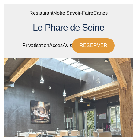
Restaurant
Notre Savoir-Faire
Cartes
Le Phare de Seine
Privatisation
Acces
Avis
RÉSERVER