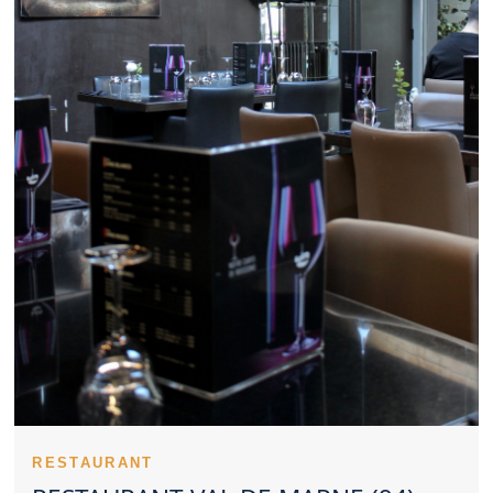
Restaurant Val de Marne constitue parfois un excellent lieu pour
échanger autour d’un repas. Un Restaurant Val de Marne
compétitif séduit par la justesse de son offre. Des plats typiques
permettent à un Restaurant Val de Marne de marquer les
esprits. La stabilité de la qualité compte beaucoup dans un
Restaurant Val de Marne. Consulter les impressions des clients
éclaire le choix d’un Restaurant Val de Marne. La cuisine d’un
Restaurant Val de Marne peut s’orienter vers la tradition ou
l’innovation. Un Restaurant Val de Marne apprécié peut afficher
rapidement complet aux heures clés. Un Restaurant Val de
Marne convivial peut répondre aux attentes des familles. Un
Restaurant Val de Marne représente parfois un beau choix pour
un dîner en duo. Le dressage des plats soutient l’identité haut de
gamme d’un Restaurant Val de Marne. L’exigence en matière
d’hygiène valorise tout Restaurant Val de Marne. Trouver un
Restaurant Val de Marne satisfaisant implique de considérer
plusieurs critères.
Un Restaurant Val de Marne peut construire une solide
réputation avec le temps. Le ton donné par un Restaurant Val de
Marne s’installe dès le premier contact. La présence d’une
équipe efficace aide un Restaurant Val de Marne à se distinguer.
La justesse des préparations soutient la réputation d’un
RESTAURANT
Restaurant Val de Marne. Les entrées d’un Restaurant Val de