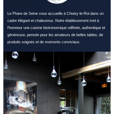
Le Phare de Seine vous accueille à Choisy-le-Roi dans un
cadre élégant et chaleureux. Notre établissement met à
l’honneur une cuisine bistronomique raffinée, authentique et
généreuse, pensée pour les amateurs de belles tables, de
produits soignés et de moments conviviaux.
Opter pour un Restaurant Val de Marne bien situé peut faire
toute la différence pour une sortie. Un Restaurant Val de Marne
s’adresse aussi bien aux couples qu’aux groupes d’amis.
L’ambiance générale d’un Restaurant Val de Marne peut
marquer positivement les convives. La diversité des recettes
dans un Restaurant Val de Marne favorise la satisfaction des
convives. La cuisine d’un Restaurant Val de Marne gagne en
saveur grâce à des ingrédients frais. Le professionnalisme du
personnel valorise un Restaurant Val de Marne aux yeux des
convives. Un Restaurant Val de Marne facile à rejoindre rassure
avant la réservation. Un Restaurant Val de Marne capable de
servir rapidement séduit les actifs. Pour terminer la journée, un
Restaurant Val de Marne agréable renforce le plaisir de sortir. Un