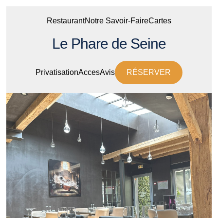
Restaurant
Notre Savoir-Faire
Cartes
Le Phare de Seine
Privatisation
Acces
Avis
RÉSERVER