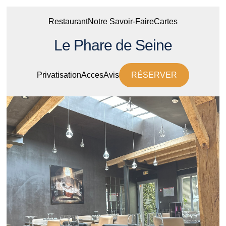
Restaurant
Notre Savoir-Faire
Cartes
Le Phare de Seine
Privatisation
Acces
Avis
RÉSERVER