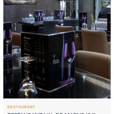
de travail peut être valorisé par le choix d’un Restaurant Val de
Marne. La perception du prix joue un rôle important dans le choix
d’un Restaurant Val de Marne. La carte d’un Restaurant Val de
Marne devient plus mémorable avec des plats phares. Un
Restaurant Val de Marne sérieux veille à maintenir le même
niveau d’exigence. Les avis clients aident souvent à mieux
choisir un Restaurant Val de Marne. La cuisine d’un Restaurant
Val de Marne peut s’orienter vers la tradition ou l’innovation.
Réserver un Restaurant Val de Marne à l’avance peut éviter bien
des déconvenues. La dimension familiale peut renforcer l’image
positive d’un Restaurant Val de Marne. L’ambiance d’un
Restaurant Val de Marne peut transformer un simple dîner en
souvenir marquant. Un Restaurant Val de Marne peut marquer
les esprits par le soin visuel apporté à ses plats. Un Restaurant
Val de Marne inspire confiance lorsqu’il présente une propreté
irréprochable. Un bon Restaurant Val de Marne se juge sur la
qualité globale de sa proposition.
Un Restaurant Val de Marne peut se faire remarquer par son
sérieux culinaire. Le ton donné par un Restaurant Val de Marne
s’installe dès le premier contact. Le professionnalisme des
serveurs soutient la qualité d’un Restaurant Val de Marne. Le
soin technique apporté aux plats élève un Restaurant Val de
RESTAURANT
Marne. Un Restaurant Val de Marne peut séduire dès ses