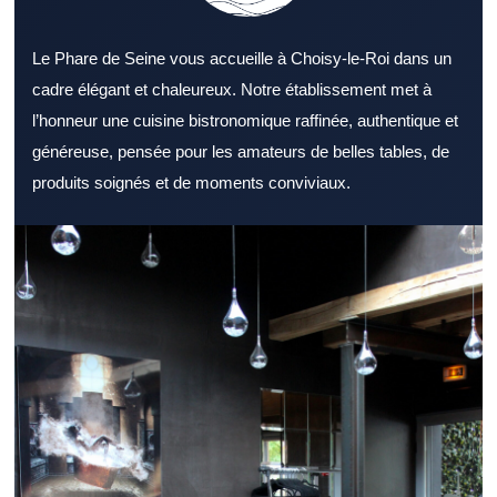
Le Phare de Seine vous accueille à Choisy-le-Roi dans un
cadre élégant et chaleureux. Notre établissement met à
l’honneur une cuisine bistronomique raffinée, authentique et
généreuse, pensée pour les amateurs de belles tables, de
produits soignés et de moments conviviaux.
Explorer un Restaurant Val de Marne attractif permet de
combiner saveurs, service et confort. Un Restaurant Val de
Marne peut répondre à des attentes variées selon l’occasion. La
décoration d’un Restaurant Val de Marne joue un rôle important
dans l’accueil ressenti. La diversité des recettes dans un
Restaurant Val de Marne favorise la satisfaction des convives.
La réussite d’un Restaurant Val de Marne passe en grande
partie par de bons produits. Le soin apporté au service reste un
point fort pour un Restaurant Val de Marne. La situation
géographique d’un Restaurant Val de Marne reste un critère
pratique important. Un Restaurant Val de Marne capable de
servir rapidement séduit les actifs. Le soir venu, un Restaurant
Val de Marne élégant peut créer une vraie parenthèse. Un repas