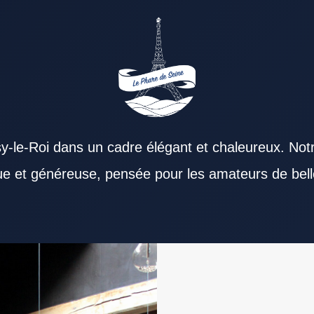
y-le-Roi dans un cadre élégant et chaleureux. Not
que et généreuse, pensée pour les amateurs de bell
estaurant Val de Marne convient à différents
uvent déterminant. Une carte bien pensée dans
nt accorde une grande importance à la qualité
des convives. Un Restaurant Val de Marne facile
if représente un vrai plus. Pour un dîner
l de Marne soigné offre un environnement
d’un Restaurant Val de Marne. La carte d’un
rne fiable se distingue par sa constance. Les