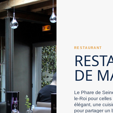
 Val de Marne peut s’orienter vers la tradition
nsable. Un Restaurant Val de Marne familial
our un dîner en duo. Un Restaurant Val de Marne
s essentiels pour évaluer un Restaurant Val de
es.
aurant Val de Marne se découvre dès les
ent. La justesse des préparations soutient la
 de Marne sont souvent révélatrices. Un
ert réussi renforce l’image positive d’un
euse et fidèle. Le choix des boissons
apte aussi bien aux repas prévus qu’aux envies
rne. Un Restaurant Val de Marne doté d’une
taurant Val de Marne. Un Restaurant Val de
image positive d’un Restaurant Val de Marne. Un
RESTAURANT
 en solidité lorsqu’il plaît à sa clientèle de
s occasions spéciales gagnent en relief dans un
REST
de l’expérience complète.
t Val de Marne soigne sa salle pour améliorer
 savoir-faire culinaire s’observe rapidement dans
éable à ses clients. Un Restaurant Val de
DE M
êt d’un Restaurant Val de Marne. La simplicité
itieux peut aussi viser une expérience haut de
on des pics d’activité révèle souvent le niveau
t Val de Marne. La carte d’un Restaurant Val de
er les indisponibilités frustrantes. Les
aurant Val de Marne tient souvent à l’équilibre
pas. Dans le Val-de-Marne, bien sélectionner sa
é complète de son accueil.
Le Phare de Seine
le-Roi pour celles
élégant, une cuisi
pour partager un 