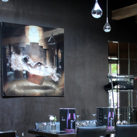
avis clients aident souvent à mieux choisir un Restaurant Val de Marne. La cuisine d’un Restaurant
ou l’innovation. Dans certains cas, réserver un Restaurant Val de Marne devient presque indispe
facilite les repas avec enfants. Un Restaurant Val de Marne représente parfois un beau choix p
peut marquer les esprits par le soin visuel apporté à ses plats. L’hygiène fait partie des élément
Marne. L’expérience dans un Restaurant Val de Marne dépend d’un ensemble cohérent de critèr
Un Restaurant Val de Marne peut rapidement devenir une table recherchée. L’univers d’un Rest
premières minutes. Un Restaurant Val de Marne servi par un personnel disponible rassure rapidem
réputation d’un Restaurant Val de Marne. Les premières saveurs testées dans un Restaurant Val
Restaurant Val de Marne convainc durablement grâce à la qualité de ses plats principaux. Un dess
Restaurant Val de Marne. Un Restaurant Val de Marne bien noté attire souvent une clientèle curi
accompagne l’identité culinaire d’un Restaurant Val de Marne. Un Restaurant Val de Marne s’ad
spontanées. Le confort général fait partie des détails importants dans un Restaurant Val de Ma
terrasse propose une expérience différente. Le tempo du service compte beaucoup dans un Res
Marne inspire confiance lorsqu’il garde une identité claire. La générosité culinaire participe à l’
Restaurant Val de Marne peut séduire par son élégance culinaire. Un Restaurant Val de Marne gagne
proximité. Un Restaurant Val de Marne attractif en ligne augmente ses chances d’être choisi. Le
Restaurant Val de Marne soigné. Un Restaurant Val de Marne se distingue surtout par la qualité 
Un Restaurant Val de Marne peut proposer une expérience flexible selon les goûts. Un Restauran
l’expérience client. La qualité d’entretien renforce la réputation d’un Restaurant Val de Marne. Le
un Restaurant Val de Marne. Un Restaurant Val de Marne reconnu laisse souvent un souvenir agr
Marne trop bruyant peut nuire au plaisir du repas. Des horaires souples renforcent souvent l’intér
maîtrisée peut faire la force d’un Restaurant Val de Marne. Un Restaurant Val de Marne plus amb
gamme. La décoration constitue un levier d’attractivité pour un Restaurant Val de Marne. La gesti
d’un Restaurant Val de Marne. Le sourire reste un détail simple mais puissant dans un Restauran
Marne gagne à rester compréhensible et cohérente. Un Restaurant Val de Marne fiable veille à limit
recommandations renforcent l’image d’un Restaurant Val de Marne bien tenu. Le charme d’un Rest
de tous ses éléments. Le bon Restaurant Val de Marne peut faire toute la différence lors d’un re
table suppose un minimum d’observation. La force d’un Restaurant Val de Marne tient à la qualit