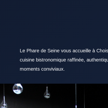
Le Phare de Seine vous accueille à Chois
cuisine bistronomique raffinée, authenti
moments conviviaux.
Sélectionner un Restaurant Val de Marne sérieux aide à profiter pleinement d’un bon repas. Un R
profils selon l’ambiance recherchée. Le décor d’un Restaurant Val de Marne reste un critère so
un Restaurant Val de Marne renforce l’intérêt des clients. Un Restaurant Val de Marne convainca
des produits. Le professionnalisme du personnel valorise un Restaurant Val de Marne aux yeux 
à rejoindre rassure avant la réservation. Pour un repas du midi, un Restaurant Val de Marne réact
convivial, un Restaurant Val de Marne avec une belle ambiance est apprécié. Un Restaurant Va
favorable aux échanges professionnels. La maîtrise des prix renforce la satisfaction des clients 
Restaurant Val de Marne devient plus mémorable avec des plats phares. Un Restaurant Val de Ma