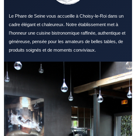
Le Phare de Seine vous accueille à Choisy-le-Roi dans un
cadre élégant et chaleureux. Notre établissement met à
l’honneur une cuisine bistronomique raffinée, authentique et
généreuse, pensée pour les amateurs de belles tables, de
produits soignés et de moments conviviaux.
Opter pour un Restaurant Val de Marne bien situé peut faire
toute la différence pour une sortie. Un Restaurant Val de Marne
peut séduire aussi bien les habitants que les visiteurs de
passage. Le confort d’un Restaurant Val de Marne améliore
nettement le moment passé à table. Une sélection de plats
cohérente valorise efficacement un Restaurant Val de Marne. Un
Restaurant Val de Marne convaincant accorde une grande
importance à la qualité des produits. La qualité du service
contribue directement à l’image d’un Restaurant Val de Marne.
La proximité des transports peut renforcer l’intérêt d’un
Restaurant Val de Marne. Pour la pause méridienne, un
Restaurant Val de Marne dynamique attire naturellement. Pour
un dîner convivial, un Restaurant Val de Marne avec une belle