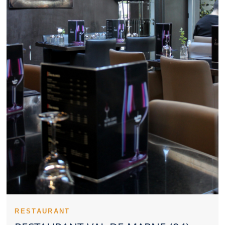
ambiance est apprécié. Pour recevoir des partenaires, un
Restaurant Val de Marne sérieux peut être pertinent. La maîtrise
des prix renforce la satisfaction des clients d’un Restaurant Val
de Marne. La personnalité culinaire d’un Restaurant Val de
Marne repose souvent sur ses spécialités. Un Restaurant Val de
Marne sérieux veille à maintenir le même niveau d’exigence. Les
expériences partagées donnent une première idée d’un
Restaurant Val de Marne. Un Restaurant Val de Marne peut
proposer une table ancrée dans la tradition ou ouverte aux
nouveautés. Prévoir sa table dans un Restaurant Val de Marne
facilite l’organisation de la sortie. La dimension familiale peut
renforcer l’image positive d’un Restaurant Val de Marne. Un
Restaurant Val de Marne intimiste favorise les moments
privilégiés. Une présentation travaillée constitue un atout
supplémentaire pour un Restaurant Val de Marne. L’exigence en
matière d’hygiène valorise tout Restaurant Val de Marne. Un
Restaurant Val de Marne convaincant rassemble plusieurs
qualités complémentaires.
Un Restaurant Val de Marne peut marquer son territoire par la
satisfaction qu’il procure. L’âme d’un Restaurant Val de Marne se
dévoile rapidement au client. Une équipe investie valorise
fortement un Restaurant Val de Marne. Le savoir-faire technique
RESTAURANT
s’exprime dans les cuissons d’un Restaurant Val de Marne. Le