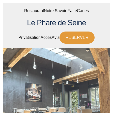
Restaurant
Notre Savoir-Faire
Cartes
Le Phare de Seine
Privatisation
Acces
Avis
RÉSERVER