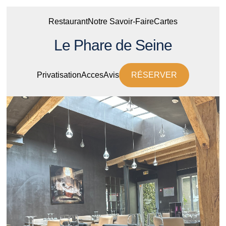
Restaurant
Notre Savoir-Faire
Cartes
Le Phare de Seine
Privatisation
Acces
Avis
RÉSERVER