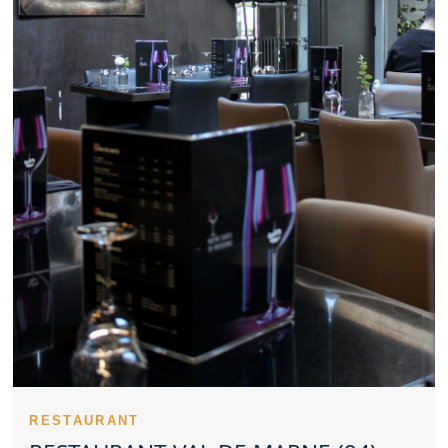
repas du soir. Un Restaurant Val de Marne constitue parfois un
excellent lieu pour échanger autour d’un repas. La maîtrise des
prix renforce la satisfaction des clients d’un Restaurant Val de
Marne. L’identité d’un Restaurant Val de Marne se renforce avec
des plats bien reconnaissables. La régularité des prestations
valorise fortement un Restaurant Val de Marne. Les notes et
commentaires offrent un aperçu concret d’un Restaurant Val de
Marne. Un Restaurant Val de Marne peut choisir une identité
gourmande authentique ou contemporaine. Anticiper sa
réservation dans un Restaurant Val de Marne permet de gagner
en sérénité. Un Restaurant Val de Marne familial facilite les
repas avec enfants. Un Restaurant Val de Marne avec une belle
atmosphère convient bien aux couples. Des plats soignés
valorisent immédiatement un Restaurant Val de Marne. Le soin
apporté à l’hygiène constitue un fondement de la crédibilité d’un
Restaurant Val de Marne. Trouver un Restaurant Val de Marne
satisfaisant implique de considérer plusieurs critères.
Un Restaurant Val de Marne peut rapidement devenir une table
recherchée. Le ton donné par un Restaurant Val de Marne
s’installe dès le premier contact. Un Restaurant Val de Marne
servi par un personnel disponible rassure rapidement. Le savoir-
faire technique s’exprime dans les cuissons d’un Restaurant Val
RESTAURANT
de Marne. Les premières saveurs testées dans un Restaurant