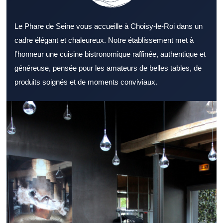
Le Phare de Seine vous accueille à Choisy-le-Roi dans un
cadre élégant et chaleureux. Notre établissement met à
l’honneur une cuisine bistronomique raffinée, authentique et
généreuse, pensée pour les amateurs de belles tables, de
produits soignés et de moments conviviaux.
Découvrir un Restaurant Val de Marne agréable permet de
préparer une sortie réussie. Un Restaurant Val de Marne reste
une solution appréciée pour partager un repas agréable. Le
cadre d’un Restaurant Val de Marne influence directement le
plaisir du repas. Une carte bien pensée dans un Restaurant Val
de Marne renforce l’intérêt des clients. La réussite d’un
Restaurant Val de Marne passe en grande partie par de bons
produits. Le soin apporté au service reste un point fort pour un
Restaurant Val de Marne. La situation géographique d’un
Restaurant Val de Marne reste un critère pratique important.
Pour la pause méridienne, un Restaurant Val de Marne
dynamique attire naturellement. Le soir venu, un Restaurant Val
de Marne élégant peut créer une vraie parenthèse. Pour une