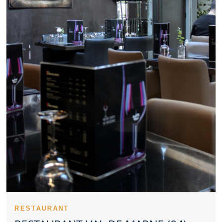
rencontre professionnelle, un Restaurant Val de Marne bien tenu
reste approprié. Le budget prévu oriente naturellement le choix
d’un Restaurant Val de Marne. Un Restaurant Val de Marne se
distingue volontiers grâce à quelques plats signatures. La
régularité des prestations valorise fortement un Restaurant Val
de Marne. L’opinion des clients constitue un indicateur
intéressant pour évaluer un Restaurant Val de Marne. Un
Restaurant Val de Marne peut séduire avec un style culinaire
classique ou créatif. Anticiper sa réservation dans un Restaurant
Val de Marne permet de gagner en sérénité. Un Restaurant Val
de Marne qui pense aux familles élargit son attractivité. Pour un
tête-à-tête, un Restaurant Val de Marne à l’ambiance douce est
idéal. Une présentation travaillée constitue un atout
supplémentaire pour un Restaurant Val de Marne. La tenue des
lieux participe fortement à l’image d’un Restaurant Val de Marne.
L’expérience dans un Restaurant Val de Marne dépend d’un
ensemble cohérent de critères.
Un Restaurant Val de Marne peut se faire remarquer par son
sérieux culinaire. Le style d’un Restaurant Val de Marne apparaît
immédiatement à travers son accueil. Le sérieux du personnel
renforce la crédibilité d’un Restaurant Val de Marne. La maîtrise
culinaire d’un Restaurant Val de Marne passe aussi par ses
RESTAURANT
cuissons. La mise en bouche d’un Restaurant Val de Marne