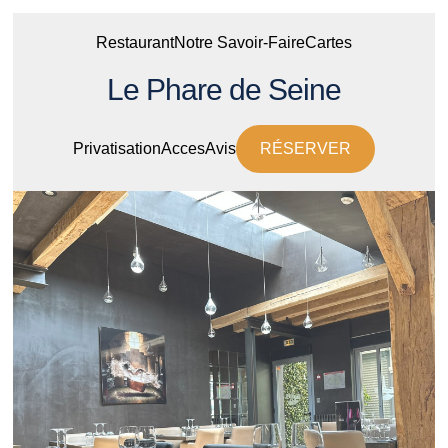
Restaurant
Notre Savoir-Faire
Cartes
Le Phare de Seine
Privatisation
Acces
Avis
RÉSERVER