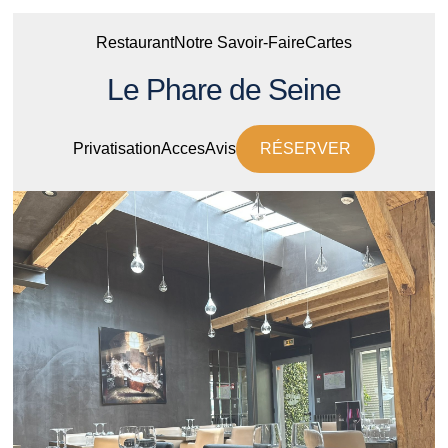
Restaurant
Notre Savoir-Faire
Cartes
Le Phare de Seine
Privatisation
Acces
Avis
RÉSERVER