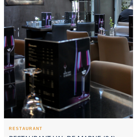
Restaurant Val de Marne adapté au cadre professionnel rassure
les entreprises. Le budget prévu oriente naturellement le choix
d’un Restaurant Val de Marne. Un Restaurant Val de Marne
gagne en visibilité lorsqu’il affirme sa signature culinaire. Un
Restaurant Val de Marne fiable se distingue par sa constance.
Les expériences partagées donnent une première idée d’un
Restaurant Val de Marne. Un Restaurant Val de Marne peut
aussi bien rassurer par ses classiques que surprendre par sa
créativité. Penser à réserver un Restaurant Val de Marne permet
d’éviter l’attente. Un Restaurant Val de Marne accueillant pour
petits et grands est souvent recherché. L’ambiance d’un
Restaurant Val de Marne peut transformer un simple dîner en
souvenir marquant. Une présentation travaillée constitue un
atout supplémentaire pour un Restaurant Val de Marne. Un
Restaurant Val de Marne propre rassure naturellement les
clients. Un Restaurant Val de Marne convaincant rassemble
plusieurs qualités complémentaires.
Un Restaurant Val de Marne peut devenir une adresse
incontournable pour bien manger. Le ton donné par un
Restaurant Val de Marne s’installe dès le premier contact. La
présence d’une équipe efficace aide un Restaurant Val de Marne
à se distinguer. Le savoir-faire technique s’exprime dans les
RESTAURANT
cuissons d’un Restaurant Val de Marne. Les entrées permettent