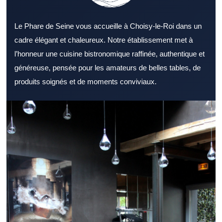
Le Phare de Seine vous accueille à Choisy-le-Roi dans un
cadre élégant et chaleureux. Notre établissement met à
l’honneur une cuisine bistronomique raffinée, authentique et
généreuse, pensée pour les amateurs de belles tables, de
produits soignés et de moments conviviaux.
Chercher un Restaurant Val de Marne réputé offre davantage de
chances de vivre une belle expérience. Un Restaurant Val de
Marne s’adresse aussi bien aux couples qu’aux groupes d’amis.
Le style d’un Restaurant Val de Marne peut transformer un repas
ordinaire en belle sortie. Un menu complet permet à un
Restaurant Val de Marne de toucher un public plus large. La
qualité des produits fait partie des fondamentaux d’un Restaurant
Val de Marne. Le sens du service peut transformer positivement
l’expérience dans un Restaurant Val de Marne. Un Restaurant
Val de Marne bien situé améliore l’expérience dès l’arrivée. Un
Restaurant Val de Marne bien préparé pour le service du midi
offre un réel confort. Pour un repas en soirée, un Restaurant Val
de Marne à l’atmosphère travaillée reste un excellent choix. Un