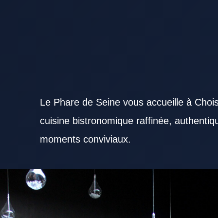
Le Phare de Seine vous accueille à Chois
cuisine bistronomique raffinée, authenti
moments conviviaux.
Repérer un Restaurant Val de Marne accueillant facilite l’organisation d’un déjeuner ou d’un dîn
différents profils selon l’ambiance recherchée. L’atmosphère proposée par un Restaurant Val de
de l’offre culinaire d’un Restaurant Val de Marne peut faire la différence. La sélection des ingré
de Marne. Le professionnalisme du personnel valorise un Restaurant Val de Marne aux yeux des 
renforcer l’intérêt d’un Restaurant Val de Marne. Pour un déjeuner rapide, un Restaurant Val de 
En soirée, un Restaurant Val de Marne confortable devient un cadre parfait pour partager. Un 
professionnel rassure les entreprises. Le budget prévu oriente naturellement le choix d’un Resta
Val de Marne se renforce avec des plats bien reconnaissables. Un Restaurant Val de Marne recon