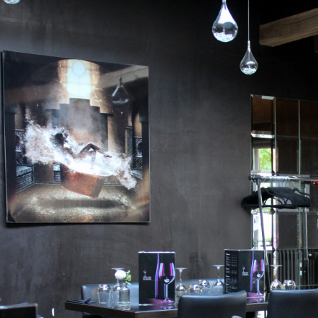
Les notes et commentaires offrent un aperçu concret d’un Restaurant Val de Marne. Un Restaura
terroir comme des inspirations actuelles. Penser à réserver un Restaurant Val de Marne permet d’
convivial peut répondre aux attentes des familles. Pour une occasion spéciale, un Restaurant Val 
Restaurant Val de Marne gagne en attractivité grâce à une belle présentation. L’exigence en mati
Marne. Le choix d’un Restaurant Val de Marne se fait plus facilement avec une vision d’ensemble
Un Restaurant Val de Marne peut s’imposer comme une référence locale gourmande. L’identité d
dès l’arrivée. Un Restaurant Val de Marne gagne en standing grâce à une équipe soignée. La préc
Restaurant Val de Marne. Les premières saveurs testées dans un Restaurant Val de Marne sont sou
passage clé dans l’expérience d’un Restaurant Val de Marne. Les desserts complètent harmonieu
Un Restaurant Val de Marne bénéficiant de bons retours suscite l’intérêt de nouveaux clients. La
l’offre d’un Restaurant Val de Marne. Un Restaurant Val de Marne s’adapte aussi bien aux repas
agréable ajoute du bien-être dans un Restaurant Val de Marne. Un espace extérieur apporte un 
Restaurant Val de Marne performant évite les temps morts inutiles. Le positionnement d’un Resta
offre homogène. Un Restaurant Val de Marne peut plaire grâce à une cuisine abondante et savo
relief à un Restaurant Val de Marne. Un Restaurant Val de Marne gagne en solidité lorsqu’il plaît 
Marne bien présenté en ligne attire plus facilement l’attention. Les occasions spéciales gagnent
soigné. Un Restaurant Val de Marne convainc lorsqu’il répond pleinement aux attentes du client.
Un Restaurant Val de Marne peut convenir à plusieurs styles de repas. Le cadre intérieur valori
Restaurant Val de Marne propre et ordonné donne une impression positive instantanée. Un Res
niveau dans l’assiette. Un Restaurant Val de Marne qui soigne l’expérience complète marque dav
valorise l’expérience dans un Restaurant Val de Marne. Un Restaurant Val de Marne accessible
L’efficacité fait parfois le succès durable d’un Restaurant Val de Marne. Une montée en gamme 
son marché. Les choix esthétiques apportent du caractère à un Restaurant Val de Marne. L’orga
clairement lors des services chargés. Le sourire reste un détail simple mais puissant dans un Res
influence aussi l’image d’un Restaurant Val de Marne. Un Restaurant Val de Marne crédible tien
Restaurant Val de Marne sérieux circule plus facilement dans les échanges entre clients. L’équilib
Restaurant Val de Marne. Un Restaurant Val de Marne réussi donne plus de relief à une occasion 
bonne adresse demande de regarder l’ensemble. Un Restaurant Val de Marne attractif reste celui