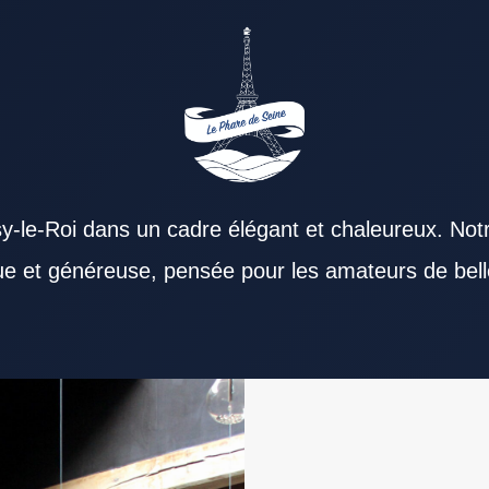
y-le-Roi dans un cadre élégant et chaleureux. Not
que et généreuse, pensée pour les amateurs de bell
er. Un Restaurant Val de Marne convient à
 Marne compte autant que la cuisine. La richesse
dients valorise immédiatement un Restaurant Val
convives. La proximité des transports peut
Marne efficace est particulièrement recherché.
Restaurant Val de Marne adapté au cadre
urant Val de Marne. L’identité d’un Restaurant
nu doit souvent sa réputation à sa régularité.