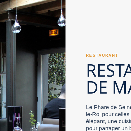
nt Val de Marne peut valoriser des recettes du
éviter l’attente. Un Restaurant Val de Marne
de Marne raffiné peut faire la différence. Un
ère d’hygiène valorise tout Restaurant Val de
.
’un Restaurant Val de Marne se perçoit souvent
ision en cuisine fait partie des forces d’un
vent révélatrices. Le plat principal reste un
sement l’offre d’un Restaurant Val de Marne.
 diversité des boissons complète efficacement
 prévus qu’aux envies spontanées. Un mobilier
vrai plus à un Restaurant Val de Marne. Un
urant Val de Marne devient plus fort avec une
ureuse. La délicatesse des recettes apporte du
RESTAURANT
à sa clientèle de proximité. Un Restaurant Val de
 en relief dans un Restaurant Val de Marne
REST
se directement un Restaurant Val de Marne. Un
taurant Val de Marne compétent montre son
antage les esprits. Le confort acoustique
DE M
 aux bons créneaux répond mieux aux attentes.
peut distinguer un Restaurant Val de Marne sur
nisation d’un Restaurant Val de Marne apparaît
taurant Val de Marne. La présentation de l’offre
t ses promesses autant que possible. Un
re global renforce la qualité perçue d’un
ordinaire. Dans le Val-de-Marne, repérer la
 qui donne envie de revenir.
Le Phare de Seine
le-Roi pour celles
élégant, une cuisi
pour partager un 