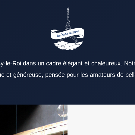
y-le-Roi dans un cadre élégant et chaleureux. Not
que et généreuse, pensée pour les amateurs de bell
 Restaurant Val de Marne attire autant les
ontribue au bien-être des clients. Un menu
l de Marne performant mise souvent sur la
liser sa clientèle. L’accessibilité d’un
staurant Val de Marne efficace est
ravaillée reste un excellent choix. Un
on équilibre entre tarif et prestation compte
de Marne de marquer les esprits. Un Restaurant