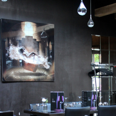
Val de Marne gagne la confiance des clients grâce à une qualité suivie. Les commentaires en li
Restaurant Val de Marne. Un Restaurant Val de Marne peut séduire avec un style culinaire classiq
de Marne aide à obtenir le créneau souhaité. Pour une sortie avec enfants, un Restaurant Val 
d’un Restaurant Val de Marne participe à la réussite d’un dîner romantique. Des plats soignés v
Marne. Le soin apporté à l’hygiène constitue un fondement de la crédibilité d’un Restaurant Val
Marne demande de regarder l’ensemble de l’expérience.
Un Restaurant Val de Marne peut attirer l’attention grâce à la qualité de son offre. L’univers d’
premières minutes. Un personnel accueillant constitue un avantage notable pour un Restaurant
convaincant veille à l’exécution de chaque plat. Les entrées permettent à un Restaurant Val de
de Marne convainc durablement grâce à la qualité de ses plats principaux. Un dessert réussi renf
Marne. Un Restaurant Val de Marne bénéficiant de bons retours suscite l’intérêt de nouveaux cli
efficacement l’offre d’un Restaurant Val de Marne. Un Restaurant Val de Marne peut être choisi 
Un mobilier agréable ajoute du bien-être dans un Restaurant Val de Marne. Un coin terrasse peut
Marne. Une bonne cadence améliore nettement l’expérience dans un Restaurant Val de Marne. U
lorsqu’il garde une identité claire. Un Restaurant Val de Marne peut être apprécié pour l’abonda
Marne peut séduire par son élégance culinaire. Un lien fort avec les habitants peut soutenir le
Restaurant Val de Marne gagne à soigner son image sur le web. Les repas d’anniversaire trouve
Marne. Le bon Restaurant Val de Marne est souvent celui qui répond à la sortie imaginée.
Un Restaurant Val de Marne peut répondre à des envies culinaires très variées. L’expérience d’
qualité de la salle. La bonne tenue d’un Restaurant Val de Marne rassure dès le premier regard.
Marne peut refléter un vrai savoir-faire. Un Restaurant Val de Marne peut devenir inoubliable grâ
relative d’un Restaurant Val de Marne améliore les échanges à table. Un Restaurant Val de Marne
facilement différents publics. La clarté de l’offre contribue à la réussite d’un Restaurant Val d
Restaurant Val de Marne sur son marché. Une décoration cohérente soutient l’expérience offert
Val de Marne solide conserve sa qualité malgré la fréquentation. Le sourire reste un détail simp
Marne. Un menu clair constitue un avantage pratique pour un Restaurant Val de Marne. Un Resta
promesses autant que possible. La fiabilité d’un Restaurant Val de Marne favorise naturellemen
Marne gagne en valeur grâce à la complémentarité de ses points forts. Un Restaurant Val de Ma
une belle expérience. Dans le Val-de-Marne, l’expérience idéale commence souvent par un bon 
se reconnaît à l’expérience globale vécue.