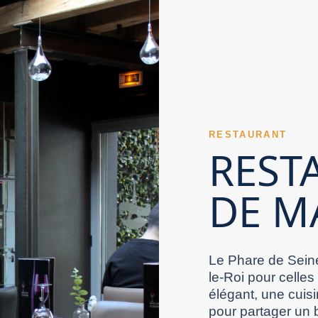
gne apportent des repères avant de tester un
ue ou créatif. Réserver tôt un Restaurant Val
de Marne bien pensé est précieux. Le charme
alorisent immédiatement un Restaurant Val de
 de Marne. Sélectionner un Restaurant Val de
un Restaurant Val de Marne se découvre dès les
 Val de Marne. Un Restaurant Val de Marne
 Marne de montrer son niveau. Un Restaurant Val
orce l’image positive d’un Restaurant Val de
ents. La diversité des boissons complète
pour un projet précis ou une envie du moment.
 différencier efficacement un Restaurant Val de
n Restaurant Val de Marne inspire confiance
RESTAURANT
nce maîtrisée de ses plats. Un Restaurant Val de
 développement d’un Restaurant Val de Marne. Un
REST
nt souvent leur place dans un Restaurant Val de
un Restaurant Val de Marne se joue aussi dans la
 La cuisine proposée par un Restaurant Val de
DE M
ce à l’ensemble de son ambiance. La tranquillité
 avec des horaires adaptés attire plus
e Marne. Une montée en gamme peut distinguer un
e par un Restaurant Val de Marne. Un Restaurant
le mais puissant dans un Restaurant Val de
urant Val de Marne crédible tient ses
t les recommandations. Un Restaurant Val de
rne bien ciblé augmente les chances de vivre
Le Phare de Seine
choix. Un Restaurant Val de Marne convaincant
le-Roi pour celles
élégant, une cuisi
pour partager un 