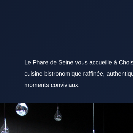
Le Phare de Seine vous accueille à Chois
cuisine bistronomique raffinée, authenti
moments conviviaux.
Explorer un Restaurant Val de Marne attractif permet de combiner saveurs, service et confort. Un
familles que les professionnels en déplacement. L’environnement d’un Restaurant Val de Marne c
complet permet à un Restaurant Val de Marne de toucher un public plus large. Un Restaurant Va
fraîcheur des matières premières. La réactivité du personnel aide un Restaurant Val de Marne à fidé
Restaurant Val de Marne participe au confort global de la sortie. Pour un déjeuner rapide, un Re
particulièrement recherché. Pour un repas en soirée, un Restaurant Val de Marne à l’atmosphère t
Restaurant Val de Marne constitue parfois un excellent lieu pour échanger autour d’un repas. Le b
beaucoup pour un Restaurant Val de Marne. Des plats typiques permettent à un Restaurant Val 