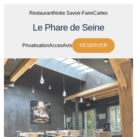
Restaurant
Notre Savoir-Faire
Cartes
Le Phare de Seine
Privatisation
Acces
Avis
RÉSERVER