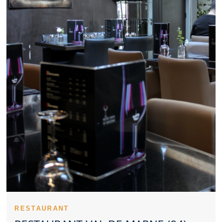
partenaires, un Restaurant Val de Marne sérieux peut être
pertinent. Le positionnement tarifaire influence directement
l’image d’un Restaurant Val de Marne. La personnalité culinaire
d’un Restaurant Val de Marne repose souvent sur ses
spécialités. Un Restaurant Val de Marne reconnu doit souvent
sa réputation à sa régularité. Les notes et commentaires offrent
un aperçu concret d’un Restaurant Val de Marne. Un Restaurant
Val de Marne peut séduire avec un style culinaire classique ou
créatif. Réserver tôt un Restaurant Val de Marne aide à obtenir le
créneau souhaité. La dimension familiale peut renforcer l’image
positive d’un Restaurant Val de Marne. L’ambiance d’un
Restaurant Val de Marne peut transformer un simple dîner en
souvenir marquant. Des plats soignés valorisent immédiatement
un Restaurant Val de Marne. Un Restaurant Val de Marne propre
rassure naturellement les clients. Sélectionner un Restaurant Val
de Marne demande de regarder l’ensemble de l’expérience.
Un Restaurant Val de Marne peut marquer son territoire par la
satisfaction qu’il procure. L’univers d’un Restaurant Val de Marne
se découvre dès les premières minutes. Un Restaurant Val de
Marne servi par un personnel disponible rassure rapidement. Le
savoir-faire technique s’exprime dans les cuissons d’un
Restaurant Val de Marne. Les premières saveurs testées dans
RESTAURANT
un Restaurant Val de Marne sont souvent révélatrices. Le cœur