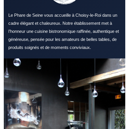
Le Phare de Seine vous accueille à Choisy-le-Roi dans un
cadre élégant et chaleureux. Notre établissement met à
l’honneur une cuisine bistronomique raffinée, authentique et
généreuse, pensée pour les amateurs de belles tables, de
produits soignés et de moments conviviaux.
Choisir un Restaurant Val de Marne adapté à ses envies
demande un minimum de repères. Un Restaurant Val de Marne
peut répondre à des attentes variées selon l’occasion.
L’ambiance générale d’un Restaurant Val de Marne peut
marquer positivement les convives. Un menu complet permet à
un Restaurant Val de Marne de toucher un public plus large. La
qualité des produits fait partie des fondamentaux d’un Restaurant
Val de Marne. L’attention portée aux clients améliore la réputation
d’un Restaurant Val de Marne. L’emplacement d’un Restaurant
Val de Marne peut simplifier l’organisation d’un repas. Un
Restaurant Val de Marne adapté au déjeuner facilite les pauses
repas. Le soir, un Restaurant Val de Marne chaleureux attire
ceux qui recherchent un bon moment. Pour recevoir des