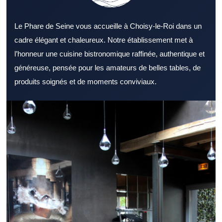
Le Phare de Seine vous accueille à Choisy-le-Roi dans un
cadre élégant et chaleureux. Notre établissement met à
l’honneur une cuisine bistronomique raffinée, authentique et
généreuse, pensée pour les amateurs de belles tables, de
produits soignés et de moments conviviaux.
Repérer un Restaurant Val de Marne accueillant facilite
l’organisation d’un déjeuner ou d’un dîner. Un Restaurant Val de
Marne représente une option idéale pour de nombreux types de
repas. Le cadre d’un Restaurant Val de Marne influence
directement le plaisir du repas. Une carte bien pensée dans un
Restaurant Val de Marne renforce l’intérêt des clients. La cuisine
d’un Restaurant Val de Marne gagne en saveur grâce à des
ingrédients frais. Le service dans un Restaurant Val de Marne
influence fortement l’avis final des clients. La proximité des
transports peut renforcer l’intérêt d’un Restaurant Val de Marne.
Pour la pause méridienne, un Restaurant Val de Marne
dynamique attire naturellement. Un dîner réussi passe souvent
par un Restaurant Val de Marne à l’ambiance soignée. Un