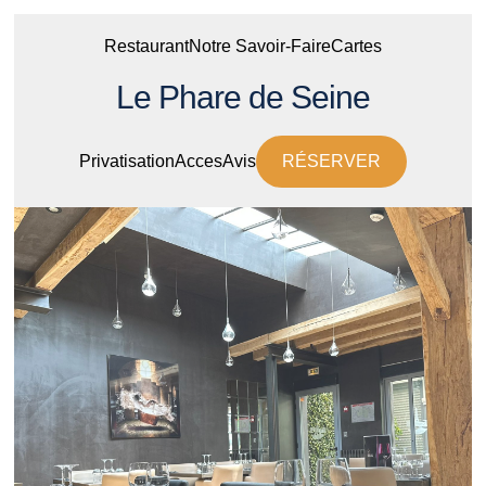
Restaurant
Notre Savoir-Faire
Cartes
Le Phare de Seine
Privatisation
Acces
Avis
RÉSERVER