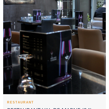
Restaurant Val de Marne adapté au cadre professionnel rassure
les entreprises. Un Restaurant Val de Marne compétitif séduit
par la justesse de son offre. Les recettes emblématiques
donnent du relief à un Restaurant Val de Marne. Un Restaurant
Val de Marne inspire davantage confiance lorsqu’il reste
constant. Les expériences partagées donnent une première idée
d’un Restaurant Val de Marne. Un Restaurant Val de Marne peut
choisir une identité gourmande authentique ou contemporaine.
Dans certains cas, réserver un Restaurant Val de Marne devient
presque indispensable. La dimension familiale peut renforcer
l’image positive d’un Restaurant Val de Marne. L’ambiance d’un
Restaurant Val de Marne peut transformer un simple dîner en
souvenir marquant. Une présentation travaillée constitue un
atout supplémentaire pour un Restaurant Val de Marne. La tenue
des lieux participe fortement à l’image d’un Restaurant Val de
Marne. Un Restaurant Val de Marne convaincant rassemble
plusieurs qualités complémentaires.
Un Restaurant Val de Marne peut gagner une vraie notoriété
auprès des amateurs de cuisine. L’âme d’un Restaurant Val de
Marne se dévoile rapidement au client. L’implication de l’équipe
fait progresser la perception d’un Restaurant Val de Marne. La
justesse des préparations soutient la réputation d’un Restaurant
RESTAURANT
Val de Marne. Le lancement du repas valorise souvent le savoir-