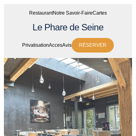
Restaurant
Notre Savoir-Faire
Cartes
Le Phare de Seine
Privatisation
Acces
Avis
RÉSERVER