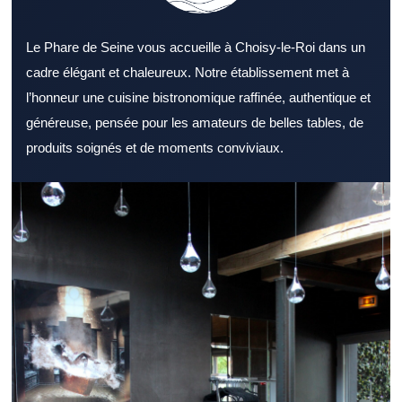
Le Phare de Seine vous accueille à Choisy-le-Roi dans un
cadre élégant et chaleureux. Notre établissement met à
l’honneur une cuisine bistronomique raffinée, authentique et
généreuse, pensée pour les amateurs de belles tables, de
produits soignés et de moments conviviaux.
Sélectionner un Restaurant Val de Marne sérieux aide à profiter
pleinement d’un bon repas. Un Restaurant Val de Marne peut
répondre à des attentes variées selon l’occasion.
L’environnement d’un Restaurant Val de Marne contribue au
bien-être des clients. Un menu complet permet à un Restaurant
Val de Marne de toucher un public plus large. L’utilisation de
produits frais reste un repère fiable pour juger un Restaurant Val
de Marne. L’attention portée aux clients améliore la réputation
d’un Restaurant Val de Marne. Un Restaurant Val de Marne
accessible attire plus facilement une clientèle régulière. À l’heure
du déjeuner, un Restaurant Val de Marne bien organisé est
souvent privilégié. Le soir venu, un Restaurant Val de Marne
élégant peut créer une vraie parenthèse. Un Restaurant Val de