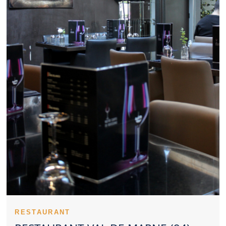
Marne adapté au cadre professionnel rassure les entreprises.
Un Restaurant Val de Marne apprécié sait souvent équilibrer
coût et qualité. Les spécialités proposées par un Restaurant Val
de Marne peuvent créer une vraie identité. Un Restaurant Val de
Marne fiable se distingue par sa constance. Consulter les
impressions des clients éclaire le choix d’un Restaurant Val de
Marne. La cuisine d’un Restaurant Val de Marne peut s’orienter
vers la tradition ou l’innovation. L’anticipation reste une bonne
habitude pour profiter d’un Restaurant Val de Marne dans les
meilleures conditions. Un Restaurant Val de Marne approprié
aux repas en famille crée une expérience plus simple. Un
Restaurant Val de Marne intimiste favorise les moments
privilégiés. Un Restaurant Val de Marne gagne en attractivité
grâce à une belle présentation. L’exigence en matière d’hygiène
valorise tout Restaurant Val de Marne. L’intérêt d’un Restaurant
Val de Marne repose souvent sur une combinaison de points
forts.
Un Restaurant Val de Marne peut attirer l’attention grâce à la
qualité de son offre. Le positionnement d’un Restaurant Val de
Marne se remarque très vite sur place. Un personnel accueillant
constitue un avantage notable pour un Restaurant Val de Marne.
Le savoir-faire technique s’exprime dans les cuissons d’un
RESTAURANT
Restaurant Val de Marne. Le début du repas révèle souvent la