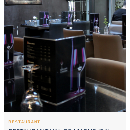
Marne constitue parfois un excellent lieu pour échanger autour
d’un repas. Un Restaurant Val de Marne attractif propose
généralement un bon niveau de qualité pour son tarif. Les
recettes emblématiques donnent du relief à un Restaurant Val de
Marne. La régularité des prestations valorise fortement un
Restaurant Val de Marne. Consulter les impressions des clients
éclaire le choix d’un Restaurant Val de Marne. Un Restaurant Val
de Marne peut aussi bien rassurer par ses classiques que
surprendre par sa créativité. Prévoir sa table dans un Restaurant
Val de Marne facilite l’organisation de la sortie. Un Restaurant
Val de Marne qui pense aux familles élargit son attractivité. Un
Restaurant Val de Marne élégant convient parfaitement aux
repas à deux. L’esthétique culinaire représente un vrai plus pour
un Restaurant Val de Marne. L’hygiène fait partie des éléments
essentiels pour évaluer un Restaurant Val de Marne. Un
Restaurant Val de Marne attractif associe généralement confort,
saveur et accueil.
Un Restaurant Val de Marne peut rapidement devenir une table
recherchée. Le positionnement d’un Restaurant Val de Marne se
remarque très vite sur place. L’implication de l’équipe fait
progresser la perception d’un Restaurant Val de Marne. La
justesse des préparations soutient la réputation d’un Restaurant
RESTAURANT
Val de Marne. Les entrées constituent un moment stratégique