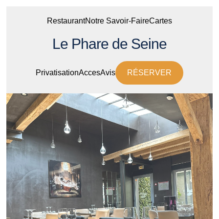
Restaurant
Notre Savoir-Faire
Cartes
Le Phare de Seine
Privatisation
Acces
Avis
RÉSERVER