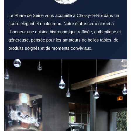
Le Phare de Seine vous accueille à Choisy-le-Roi dans un
cadre élégant et chaleureux. Notre établissement met à
l’honneur une cuisine bistronomique raffinée, authentique et
généreuse, pensée pour les amateurs de belles tables, de
produits soignés et de moments conviviaux.
Repérer un Restaurant Val de Marne accueillant facilite
l’organisation d’un déjeuner ou d’un dîner. Un Restaurant Val de
Marne peut répondre à des attentes variées selon l’occasion. Le
décor d’un Restaurant Val de Marne reste un critère souvent
déterminant. Le menu d’un Restaurant Val de Marne gagne à
proposer des choix variés et équilibrés. Un Restaurant Val de
Marne convaincant accorde une grande importance à la qualité
des produits. Le service dans un Restaurant Val de Marne
influence fortement l’avis final des clients. L’accessibilité d’un
Restaurant Val de Marne participe au confort global de la sortie.
Un Restaurant Val de Marne performant le midi gagne la
confiance des habitués. Un Restaurant Val de Marne propice à
la détente convient parfaitement au dîner. Un Restaurant Val de