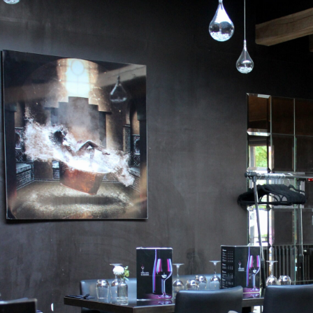
avis permettent de mieux cerner les points forts d’un Restaurant Val de Marne. L’orientation cul
à des envies très différentes. Réserver tôt un Restaurant Val de Marne aide à obtenir le créneau
peut répondre aux attentes des familles. Un Restaurant Val de Marne élégant convient parfaite
valorisent immédiatement un Restaurant Val de Marne. L’hygiène fait partie des éléments essent
L’expérience dans un Restaurant Val de Marne dépend d’un ensemble cohérent de critères.
Un Restaurant Val de Marne peut marquer son territoire par la satisfaction qu’il procure. Le cara
dès l’entrée. Une équipe investie valorise fortement un Restaurant Val de Marne. La justesse des
Restaurant Val de Marne. Un Restaurant Val de Marne peut séduire dès ses entrées. Un Restau
l’exécution de ses plats principaux. La touche sucrée d’un Restaurant Val de Marne peut laisser 
aide un Restaurant Val de Marne à se développer. La carte des boissons apporte une dimension
Un Restaurant Val de Marne s’adapte aussi bien aux repas prévus qu’aux envies spontanées. U
aussi le bien-être physique des convives. Un Restaurant Val de Marne avec terrasse peut séduire
cadencé renforce le confort dans un Restaurant Val de Marne. L’alignement entre ambiance et cu
Restaurant Val de Marne peut plaire grâce à une cuisine abondante et savoureuse. Un Restauran
à une approche culinaire délicate. L’ancrage local renforce souvent la réputation d’un Restauran
aujourd’hui l’attractivité d’un Restaurant Val de Marne. Un Restaurant Val de Marne convient tr
spéciale. Un Restaurant Val de Marne convainc lorsqu’il répond pleinement aux attentes du client
Un Restaurant Val de Marne peut satisfaire une large palette de préférences gourmandes. L’agen
d’un Restaurant Val de Marne. Un Restaurant Val de Marne soigné inspire rapidement confiance 
distingue souvent par la qualité de son savoir-faire. Un Restaurant Val de Marne marquant combin
acoustique valorise l’expérience dans un Restaurant Val de Marne. Un Restaurant Val de Marne a
différents publics. La clarté de l’offre contribue à la réussite d’un Restaurant Val de Marne. Un R
raffinement pour se différencier. Les choix esthétiques apportent du caractère à un Restaurant V
de Marne apparaît clairement lors des services chargés. La qualité relationnelle du personnel enr
Marne. Un Restaurant Val de Marne peut aussi séduire par la clarté de sa carte. La disponibilité 
d’un Restaurant Val de Marne. La satisfaction des convives transforme parfois un Restaurant Val
global renforce la qualité perçue d’un Restaurant Val de Marne. Un Restaurant Val de Marne réuss
Dans le Val-de-Marne, faire le bon choix culinaire nécessite quelques critères simples. L’intérêt 
qualité du moment partagé.