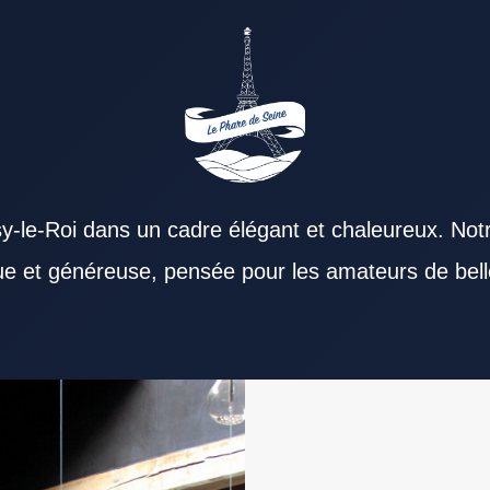
y-le-Roi dans un cadre élégant et chaleureux. Not
que et généreuse, pensée pour les amateurs de bell
érience. Un Restaurant Val de Marne peut
 de Marne compte autant que la cuisine. Le
 des produits reste essentielle dans tout
l de Marne aux yeux des convives. Un Restaurant
 servir rapidement séduit les actifs. Le soir
de Marne peut aussi convenir à un repas
taurant Val de Marne. Un Restaurant Val de Marne
vantage confiance lorsqu’il reste constant. Les