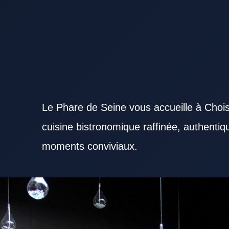
Le Phare de Seine vous accueille à Chois
cuisine bistronomique raffinée, authenti
moments conviviaux.
Chercher un Restaurant Val de Marne réputé offre davantage de chances de vivre une belle exp
répondre à des attentes variées selon l’occasion. L’atmosphère proposée par un Restaurant Val
menu d’un Restaurant Val de Marne gagne à proposer des choix variés et équilibrés. La fraîcheur
Restaurant Val de Marne sérieux. Le professionnalisme du personnel valorise un Restaurant Va
Val de Marne bien situé améliore l’expérience dès l’arrivée. Un Restaurant Val de Marne capable de
venu, un Restaurant Val de Marne élégant peut créer une vraie parenthèse. Un Restaurant Val 
professionnel bien organisé. Le positionnement tarifaire influence directement l’image d’un Res
gagne en visibilité lorsqu’il affirme sa signature culinaire. Un Restaurant Val de Marne inspire da