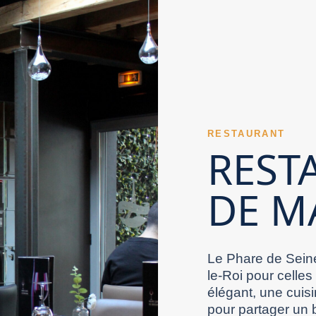
inaire d’un Restaurant Val de Marne peut répondre
 souhaité. Un Restaurant Val de Marne convivial
ment aux repas à deux. Des plats soignés
iels pour évaluer un Restaurant Val de Marne.
ctère d’un Restaurant Val de Marne se lit souvent
 préparations soutient la réputation d’un
rant Val de Marne se juge beaucoup sur
un excellent souvenir. La réputation numérique
 supplémentaire à un Restaurant Val de Marne.
n Restaurant Val de Marne bien pensé soigne
 en période ensoleillée. Un service bien
isine valorise un Restaurant Val de Marne. Un
t Val de Marne peut marquer les esprits grâce
RESTAURANT
t Val de Marne. La présence en ligne renforce
ès bien aux repas marquant une occasion
REST
.
cement de la salle soutient la qualité perçue
à ses visiteurs. Un Restaurant Val de Marne se
e souvent cadre, accueil et cuisine. Le confort
DE M
vec des horaires adaptés attire plus facilement
estaurant Val de Marne peut miser sur le
al de Marne. L’organisation d’un Restaurant Val
ichit l’expérience dans un Restaurant Val de
des plats annoncés compte pour la crédibilité
 de Marne en adresse conseillée. L’équilibre
i donne plus de relief à une occasion ordinaire.
d’un Restaurant Val de Marne apparaît dans la
Le Phare de Seine
le-Roi pour celles
élégant, une cuisi
pour partager un 