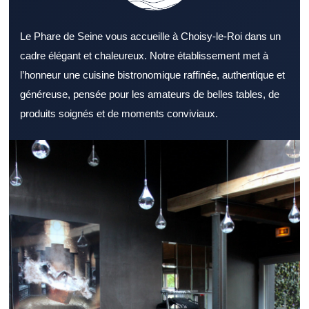
Le Phare de Seine vous accueille à Choisy-le-Roi dans un
cadre élégant et chaleureux. Notre établissement met à
l’honneur une cuisine bistronomique raffinée, authentique et
généreuse, pensée pour les amateurs de belles tables, de
produits soignés et de moments conviviaux.
Opter pour un Restaurant Val de Marne bien situé peut faire
toute la différence pour une sortie. Un Restaurant Val de Marne
s’adresse aussi bien aux couples qu’aux groupes d’amis.
L’environnement d’un Restaurant Val de Marne contribue au
bien-être des clients. Une sélection de plats cohérente valorise
efficacement un Restaurant Val de Marne. Des ingrédients frais
sont indispensables pour un Restaurant Val de Marne de
confiance. Le sens du service peut transformer positivement
l’expérience dans un Restaurant Val de Marne. Un Restaurant
Val de Marne facile à rejoindre rassure avant la réservation. Un
Restaurant Val de Marne adapté au déjeuner facilite les pauses
repas. Un dîner réussi passe souvent par un Restaurant Val de
Marne à l’ambiance soignée. Un repas de travail peut être