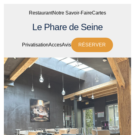
Restaurant
Notre Savoir-Faire
Cartes
Le Phare de Seine
Privatisation
Acces
Avis
RÉSERVER