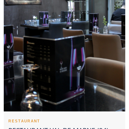
valorisé par le choix d’un Restaurant Val de Marne. La maîtrise
des prix renforce la satisfaction des clients d’un Restaurant Val
de Marne. L’identité d’un Restaurant Val de Marne se renforce
avec des plats bien reconnaissables. Un Restaurant Val de
Marne fiable se distingue par sa constance. L’opinion des clients
constitue un indicateur intéressant pour évaluer un Restaurant
Val de Marne. Un Restaurant Val de Marne peut aussi bien
rassurer par ses classiques que surprendre par sa créativité.
L’anticipation reste une bonne habitude pour profiter d’un
Restaurant Val de Marne dans les meilleures conditions. Un
Restaurant Val de Marne qui pense aux familles élargit son
attractivité. Pour un tête-à-tête, un Restaurant Val de Marne à
l’ambiance douce est idéal. La qualité perçue d’un Restaurant
Val de Marne passe aussi par l’apparence des recettes. La
propreté d’un Restaurant Val de Marne reste indissociable d’une
expérience réussie. Évaluer un Restaurant Val de Marne
suppose d’observer la cuisine, le service et le cadre.
Un Restaurant Val de Marne peut devenir un choix privilégié
pour de nombreux clients. L’identité d’un Restaurant Val de
Marne se perçoit souvent dès l’arrivée. Un personnel accueillant
constitue un avantage notable pour un Restaurant Val de Marne.
La maîtrise culinaire d’un Restaurant Val de Marne passe aussi
RESTAURANT
par ses cuissons. Les entrées d’un Restaurant Val de Marne