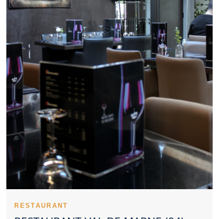
Un Restaurant Val de Marne peut aussi convenir à un repas
professionnel bien organisé. La maîtrise des prix renforce la
satisfaction des clients d’un Restaurant Val de Marne. Des
spécialités réussies participent à la réputation d’un Restaurant
Val de Marne. Un Restaurant Val de Marne inspire davantage
confiance lorsqu’il reste constant. Les expériences partagées
donnent une première idée d’un Restaurant Val de Marne. La
cuisine d’un Restaurant Val de Marne peut s’orienter vers la
tradition ou l’innovation. Dans certains cas, réserver un
Restaurant Val de Marne devient presque indispensable. Un
Restaurant Val de Marne adapté aux familles offre un cadre
rassurant pour tous. L’ambiance d’un Restaurant Val de Marne
peut transformer un simple dîner en souvenir marquant. La
qualité perçue d’un Restaurant Val de Marne passe aussi par
l’apparence des recettes. La tenue des lieux participe fortement
à l’image d’un Restaurant Val de Marne. Un Restaurant Val de
Marne convaincant rassemble plusieurs qualités
complémentaires.
Un Restaurant Val de Marne peut construire une solide
réputation avec le temps. L’âme d’un Restaurant Val de Marne
se dévoile rapidement au client. Un Restaurant Val de Marne
servi par un personnel disponible rassure rapidement. La
RESTAURANT
précision en cuisine fait partie des forces d’un Restaurant Val de