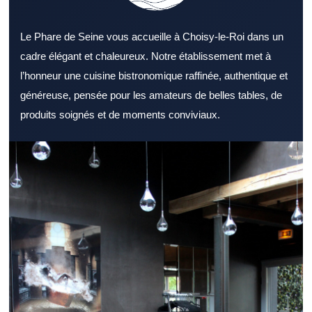
Le Phare de Seine vous accueille à Choisy-le-Roi dans un
cadre élégant et chaleureux. Notre établissement met à
l’honneur une cuisine bistronomique raffinée, authentique et
généreuse, pensée pour les amateurs de belles tables, de
produits soignés et de moments conviviaux.
Repérer un Restaurant Val de Marne accueillant facilite
l’organisation d’un déjeuner ou d’un dîner. Un Restaurant Val de
Marne convient à différents profils selon l’ambiance recherchée.
L’ambiance générale d’un Restaurant Val de Marne peut
marquer positivement les convives. Une carte bien pensée dans
un Restaurant Val de Marne renforce l’intérêt des clients.
L’utilisation de produits frais reste un repère fiable pour juger un
Restaurant Val de Marne. Le professionnalisme du personnel
valorise un Restaurant Val de Marne aux yeux des convives. Un
Restaurant Val de Marne bien placé facilite les sorties entre amis
ou en famille. Pour un repas du midi, un Restaurant Val de
Marne réactif représente un vrai plus. Un dîner réussi passe
souvent par un Restaurant Val de Marne à l’ambiance soignée.