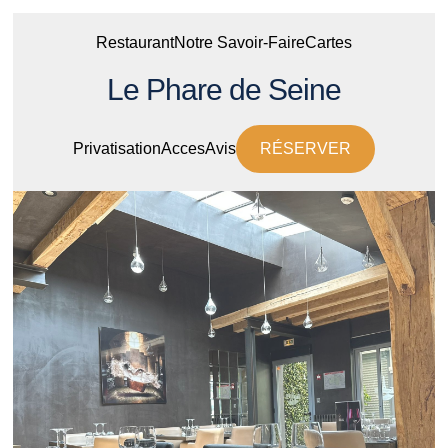
Restaurant
Notre Savoir-Faire
Cartes
Le Phare de Seine
Privatisation
Acces
Avis
RÉSERVER