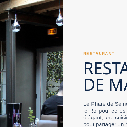
arne peut aussi bien rassurer par ses
n vise un Restaurant Val de Marne connu. Un
estaurant Val de Marne raffiné peut faire la
t Val de Marne inspire confiance lorsqu’il
der l’ensemble de l’expérience.
urant Val de Marne se dévoile rapidement au
 fait partie des forces d’un Restaurant Val de
ttes principales donnent du relief à la
t agréablement l’expérience. Un Restaurant Val
e distinguer grâce à des accords pertinents.
 Marne bien pensé soigne aussi le bien-être
. La fluidité du repas dépend souvent de
ne doit rester lisible. Le plaisir d’une cuisine
ne plus subtile et précise. La relation avec les
RESTAURANT
en présenté en ligne attire plus facilement
Un Restaurant Val de Marne se distingue surtout
REST
aurant Val de Marne soigne sa salle pour
e Marne. La qualité technique des recettes
 compte aussi dans sa réputation. Un Restaurant
DE M
Marne participent à sa facilité d’accès. Un
 Val de Marne peut choisir l’élégance comme axe
e Marne solide conserve sa qualité malgré la
l de Marne. Un menu clair constitue un avantage
staurant Val de Marne. Le bouche-à-oreille aide
un équilibre bien maîtrisé. Un Restaurant Val
herche d’un restaurant gagne à rester
Le Phare de Seine
le-Roi pour celles
élégant, une cuisi
pour partager un 