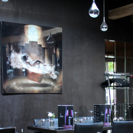
servent souvent de guide pour sélectionner un Restaurant Val de Marne. Un Restaurant Val de M
classiques que surprendre par sa créativité. La réservation améliore souvent le confort lorsqu’o
Restaurant Val de Marne familial facilite les repas avec enfants. Pour une occasion spéciale, un R
différence. Des plats soignés valorisent immédiatement un Restaurant Val de Marne. Un Restauran
présente une propreté irréprochable. Sélectionner un Restaurant Val de Marne demande de regar
Un Restaurant Val de Marne peut se distinguer durablement dans son secteur. L’âme d’un Resta
client. Une équipe investie valorise fortement un Restaurant Val de Marne. La précision en cuisine
Marne. Les entrées constituent un moment stratégique dans un Restaurant Val de Marne. Les rece
proposition d’un Restaurant Val de Marne. Les desserts d’un Restaurant Val de Marne prolongen
de Marne soutenu par de bons avis rassure avant réservation. Un Restaurant Val de Marne peut s
Un Restaurant Val de Marne répond souvent à des occasions très diverses. Un Restaurant Val de
physique des convives. La dimension extérieure ajoute du charme à un Restaurant Val de Marne
l’organisation d’un Restaurant Val de Marne. La ligne directrice culinaire d’un Restaurant Val de Mar
généreuse valorise un Restaurant Val de Marne. Un Restaurant Val de Marne peut choisir une cuisi
clients réguliers favorise la stabilité d’un Restaurant Val de Marne. Un Restaurant Val de Marne bi
l’attention. Pour un événement convivial, un Restaurant Val de Marne reste un choix pertinent. 
par la qualité de l’expérience complète.
Un Restaurant Val de Marne peut se montrer pertinent pour différents profils de clients. Un Rest
améliorer l’expérience client. L’entretien général contribue à la crédibilité d’un Restaurant Val d
renforce l’image d’un Restaurant Val de Marne. L’émotion créée par un Restaurant Val de Marne
Val de Marne bien pensé tient compte de l’ambiance sonore. Les horaires d’un Restaurant Val de 
Restaurant Val de Marne peut offrir une expérience simple, efficace et agréable. Un Restaurant
principal. Le travail visuel sur l’espace valorise un Restaurant Val de Marne. Un Restaurant Val d
fréquentation. La qualité relationnelle du personnel enrichit l’expérience dans un Restaurant Va
pratique pour un Restaurant Val de Marne. La fiabilité de la carte soutient la réputation d’un Re
beaucoup un Restaurant Val de Marne de qualité. Le succès d’un Restaurant Val de Marne naît d’
de Marne pertinent peut rendre une sortie beaucoup plus agréable. Dans le Val-de-Marne, la rec
méthodique. L’intérêt d’un Restaurant Val de Marne apparaît dans la qualité du moment partagé.