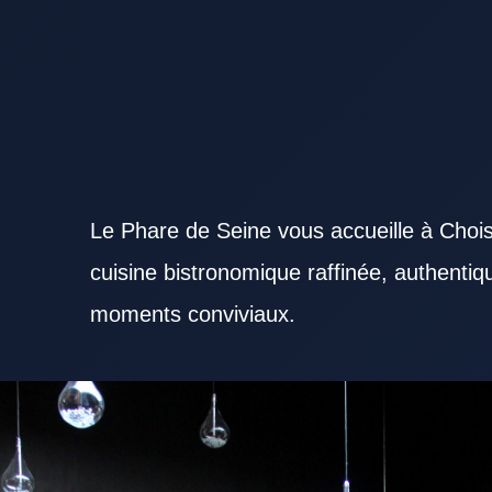
Le Phare de Seine vous accueille à Chois
cuisine bistronomique raffinée, authenti
moments conviviaux.
Sélectionner un Restaurant Val de Marne sérieux aide à profiter pleinement d’un bon repas. Un Re
que les professionnels en déplacement. Le confort d’un Restaurant Val de Marne améliore nette
l’offre culinaire d’un Restaurant Val de Marne peut faire la différence. La cuisine d’un Restaur
ingrédients frais. La disponibilité de l’équipe compte beaucoup dans un Restaurant Val de Marne.
l’intérêt d’un Restaurant Val de Marne. Un Restaurant Val de Marne capable de servir rapidement 
par un Restaurant Val de Marne à l’ambiance soignée. Pour une rencontre professionnelle, un R
approprié. Un Restaurant Val de Marne compétitif séduit par la justesse de son offre. Les spéci
peuvent créer une vraie identité. Un Restaurant Val de Marne sérieux veille à maintenir le même