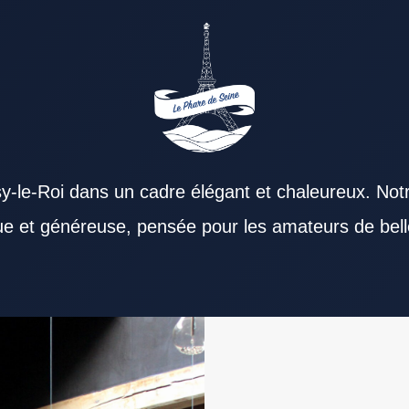
y-le-Roi dans un cadre élégant et chaleureux. Not
que et généreuse, pensée pour les amateurs de bell
staurant Val de Marne attire autant les familles
ment le moment passé à table. La richesse de
ant Val de Marne gagne en saveur grâce à des
 La proximité des transports peut renforcer
séduit les actifs. Un dîner réussi passe souvent
estaurant Val de Marne bien tenu reste
alités proposées par un Restaurant Val de Marne
 niveau d’exigence. Les témoignages clients