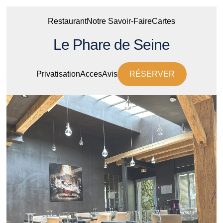
Restaurant
Notre Savoir-Faire
Cartes
Le Phare de Seine
Privatisation
Acces
Avis
RÉSERVER