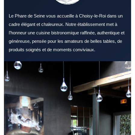
Le Phare de Seine vous accueille à Choisy-le-Roi dans un
cadre élégant et chaleureux. Notre établissement met à
l’honneur une cuisine bistronomique raffinée, authentique et
généreuse, pensée pour les amateurs de belles tables, de
produits soignés et de moments conviviaux.
Choisir un Restaurant Val de Marne adapté à ses envies
demande un minimum de repères. Un Restaurant Val de Marne
peut séduire aussi bien les habitants que les visiteurs de
passage. L’ambiance d’un Restaurant Val de Marne participe
fortement à la qualité de l’expérience. La richesse de l’offre
culinaire d’un Restaurant Val de Marne peut faire la différence.
Des ingrédients frais sont indispensables pour un Restaurant Val
de Marne de confiance. Le sens du service peut transformer
positivement l’expérience dans un Restaurant Val de Marne.
L’emplacement d’un Restaurant Val de Marne peut simplifier
l’organisation d’un repas. Un Restaurant Val de Marne capable
de servir rapidement séduit les actifs. Pour un dîner convivial, un
Restaurant Val de Marne avec une belle ambiance est apprécié.