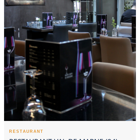
Un Restaurant Val de Marne constitue parfois un excellent lieu
pour échanger autour d’un repas. Un Restaurant Val de Marne
convainc plus facilement lorsqu’il reste cohérent sur les prix. Les
spécialités proposées par un Restaurant Val de Marne peuvent
créer une vraie identité. La régularité des prestations valorise
fortement un Restaurant Val de Marne. Les retours d’expérience
peuvent orienter utilement vers un Restaurant Val de Marne. Un
Restaurant Val de Marne peut mettre en avant une cuisine
traditionnelle ou moderne. L’anticipation reste une bonne
habitude pour profiter d’un Restaurant Val de Marne dans les
meilleures conditions. Les familles apprécient un Restaurant Val
de Marne pratique et agréable. L’ambiance d’un Restaurant Val
de Marne peut transformer un simple dîner en souvenir
marquant. Des plats soignés valorisent immédiatement un
Restaurant Val de Marne. Un Restaurant Val de Marne sérieux
accorde une attention constante à la propreté. Évaluer un
Restaurant Val de Marne suppose d’observer la cuisine, le
service et le cadre.
Un Restaurant Val de Marne peut s’imposer comme une
référence locale gourmande. La singularité d’un Restaurant Val
de Marne peut se comprendre dès le début du repas. La
présence d’une équipe efficace aide un Restaurant Val de Marne
RESTAURANT
à se distinguer. Une bonne cuisson améliore nettement